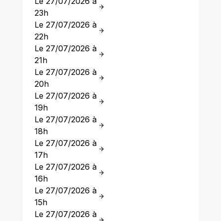
Le 27/07/2026 à
23h
Le 27/07/2026 à
22h
Le 27/07/2026 à
21h
Le 27/07/2026 à
20h
Le 27/07/2026 à
19h
Le 27/07/2026 à
18h
Le 27/07/2026 à
17h
Le 27/07/2026 à
16h
Le 27/07/2026 à
15h
Le 27/07/2026 à