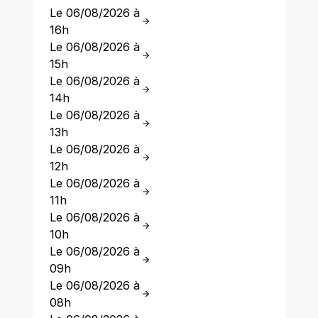
Le 06/08/2026 à
16h
Le 06/08/2026 à
15h
Le 06/08/2026 à
14h
Le 06/08/2026 à
13h
Le 06/08/2026 à
12h
Le 06/08/2026 à
11h
Le 06/08/2026 à
10h
Le 06/08/2026 à
09h
Le 06/08/2026 à
08h