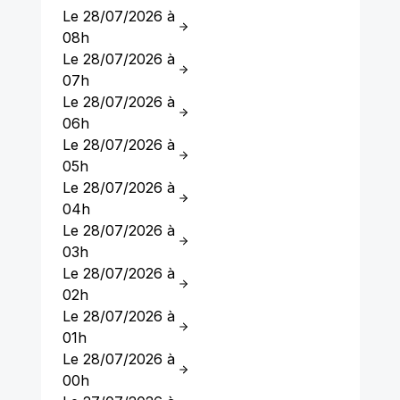
Le 28/07/2026 à
08h
Le 28/07/2026 à
07h
Le 28/07/2026 à
06h
Le 28/07/2026 à
05h
Le 28/07/2026 à
04h
Le 28/07/2026 à
03h
Le 28/07/2026 à
02h
Le 28/07/2026 à
01h
Le 28/07/2026 à
00h