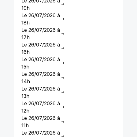
Le 26/07/2026 à
19h
Le 26/07/2026 à
18h
Le 26/07/2026 à
17h
Le 26/07/2026 à
16h
Le 26/07/2026 à
15h
Le 26/07/2026 à
14h
Le 26/07/2026 à
13h
Le 26/07/2026 à
12h
Le 26/07/2026 à
11h
Le 26/07/2026 à