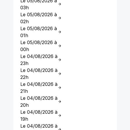
Le 05/08/2026 à
03h
Le 05/08/2026 à
02h
Le 05/08/2026 à
01h
Le 05/08/2026 à
00h
Le 04/08/2026 à
23h
Le 04/08/2026 à
22h
Le 04/08/2026 à
21h
Le 04/08/2026 à
20h
Le 04/08/2026 à
19h
Le 04/08/2026 à