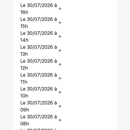
Le 30/07/2026 à
16h
Le 30/07/2026 à
15h
Le 30/07/2026 à
14h
Le 30/07/2026 à
13h
Le 30/07/2026 à
12h
Le 30/07/2026 à
11h
Le 30/07/2026 à
10h
Le 30/07/2026 à
09h
Le 30/07/2026 à
08h