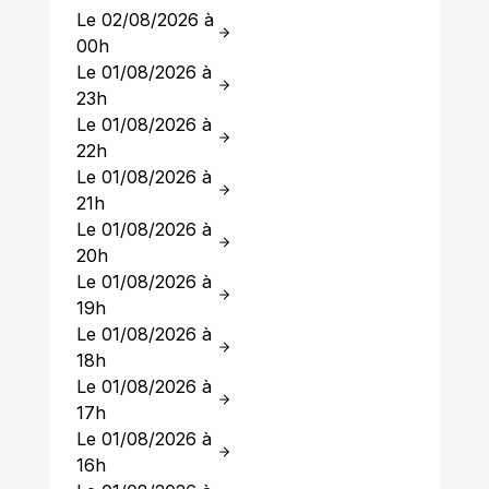
Le 02/08/2026 à
00h
Le 01/08/2026 à
23h
Le 01/08/2026 à
22h
Le 01/08/2026 à
21h
Le 01/08/2026 à
20h
Le 01/08/2026 à
19h
Le 01/08/2026 à
18h
Le 01/08/2026 à
17h
Le 01/08/2026 à
16h