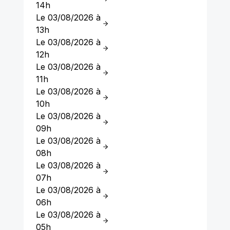
14h
Le 03/08/2026 à
13h
Le 03/08/2026 à
12h
Le 03/08/2026 à
11h
Le 03/08/2026 à
10h
Le 03/08/2026 à
09h
Le 03/08/2026 à
08h
Le 03/08/2026 à
07h
Le 03/08/2026 à
06h
Le 03/08/2026 à
05h