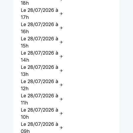
18h
Le 28/07/2026 à
17h
Le 28/07/2026 à
16h
Le 28/07/2026 à
15h
Le 28/07/2026 à
14h
Le 28/07/2026 à
13h
Le 28/07/2026 à
12h
Le 28/07/2026 à
11h
Le 28/07/2026 à
10h
Le 28/07/2026 à
09h