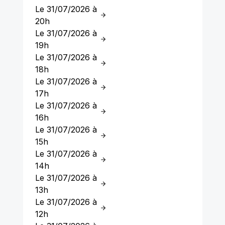
Le 31/07/2026 à
20h
Le 31/07/2026 à
19h
Le 31/07/2026 à
18h
Le 31/07/2026 à
17h
Le 31/07/2026 à
16h
Le 31/07/2026 à
15h
Le 31/07/2026 à
14h
Le 31/07/2026 à
13h
Le 31/07/2026 à
12h