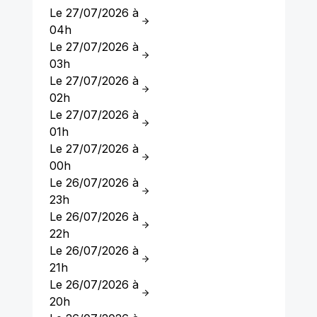
Le 27/07/2026 à
04h
Le 27/07/2026 à
03h
Le 27/07/2026 à
02h
Le 27/07/2026 à
01h
Le 27/07/2026 à
00h
Le 26/07/2026 à
23h
Le 26/07/2026 à
22h
Le 26/07/2026 à
21h
Le 26/07/2026 à
20h