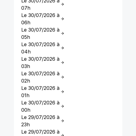
Le 30/07/2026 à
07h
Le 30/07/2026 à
06h
Le 30/07/2026 à
05h
Le 30/07/2026 à
04h
Le 30/07/2026 à
03h
Le 30/07/2026 à
02h
Le 30/07/2026 à
01h
Le 30/07/2026 à
00h
Le 29/07/2026 à
23h
Le 29/07/2026 à