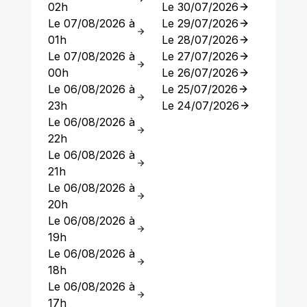
02h
Le 30/07/2026
Le 07/08/2026 à
Le 29/07/2026
01h
Le 28/07/2026
Le 07/08/2026 à
Le 27/07/2026
00h
Le 26/07/2026
Le 06/08/2026 à
Le 25/07/2026
23h
Le 24/07/2026
Le 06/08/2026 à
22h
Le 06/08/2026 à
21h
Le 06/08/2026 à
20h
Le 06/08/2026 à
19h
Le 06/08/2026 à
18h
Le 06/08/2026 à
17h