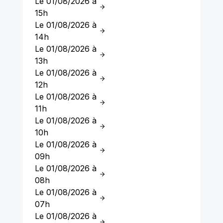
Le 01/08/2026 à
15h
Le 01/08/2026 à
14h
Le 01/08/2026 à
13h
Le 01/08/2026 à
12h
Le 01/08/2026 à
11h
Le 01/08/2026 à
10h
Le 01/08/2026 à
09h
Le 01/08/2026 à
08h
Le 01/08/2026 à
07h
Le 01/08/2026 à