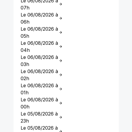
Le 06/08/2026 à
07h
Le 06/08/2026 à
06h
Le 06/08/2026 à
05h
Le 06/08/2026 à
04h
Le 06/08/2026 à
03h
Le 06/08/2026 à
02h
Le 06/08/2026 à
01h
Le 06/08/2026 à
00h
Le 05/08/2026 à
23h
Le 05/08/2026 à