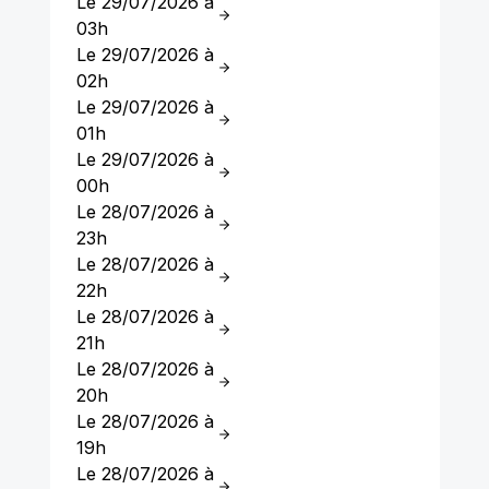
Le 29/07/2026 à
03h
Le 29/07/2026 à
02h
Le 29/07/2026 à
01h
Le 29/07/2026 à
00h
Le 28/07/2026 à
23h
Le 28/07/2026 à
22h
Le 28/07/2026 à
21h
Le 28/07/2026 à
20h
Le 28/07/2026 à
19h
Le 28/07/2026 à