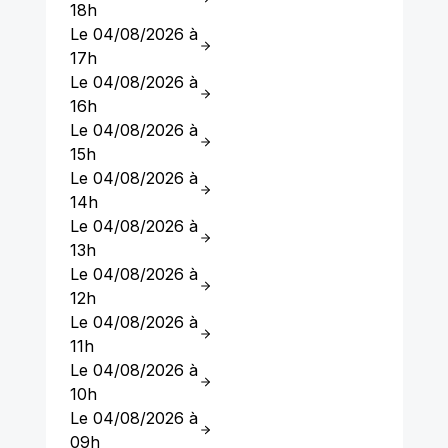
18h
Le 04/08/2026 à
17h
Le 04/08/2026 à
16h
Le 04/08/2026 à
15h
Le 04/08/2026 à
14h
Le 04/08/2026 à
13h
Le 04/08/2026 à
12h
Le 04/08/2026 à
11h
Le 04/08/2026 à
10h
Le 04/08/2026 à
09h