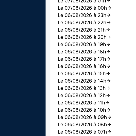
Le 07/08/2026 à 01h
Le 07/08/2026 à 00h
Le 06/08/2026 à 23h
Le 06/08/2026 à 22h
Le 06/08/2026 à 21h
Le 06/08/2026 à 20h
Le 06/08/2026 à 19h
Le 06/08/2026 à 18h
Le 06/08/2026 à 17h
Le 06/08/2026 à 16h
Le 06/08/2026 à 15h
Le 06/08/2026 à 14h
Le 06/08/2026 à 13h
Le 06/08/2026 à 12h
Le 06/08/2026 à 11h
Le 06/08/2026 à 10h
Le 06/08/2026 à 09h
Le 06/08/2026 à 08h
Le 06/08/2026 à 07h