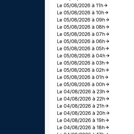
Le 05/08/2026 à 11h
Le 05/08/2026 à 10h
Le 05/08/2026 à 09h
Le 05/08/2026 à 08h
Le 05/08/2026 à 07h
Le 05/08/2026 à 06h
Le 05/08/2026 à 05h
Le 05/08/2026 à 04h
Le 05/08/2026 à 03h
Le 05/08/2026 à 02h
Le 05/08/2026 à 01h
Le 05/08/2026 à 00h
Le 04/08/2026 à 23h
Le 04/08/2026 à 22h
Le 04/08/2026 à 21h
Le 04/08/2026 à 20h
Le 04/08/2026 à 19h
Le 04/08/2026 à 18h