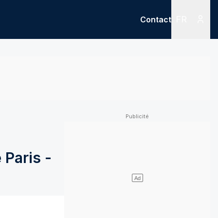
FR
Contact
Menu
Menu des
Paris -