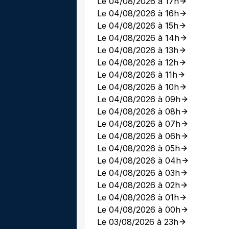
Le 04/08/2026 à 17h
Le 04/08/2026 à 16h
Le 04/08/2026 à 15h
Le 04/08/2026 à 14h
Le 04/08/2026 à 13h
Le 04/08/2026 à 12h
Le 04/08/2026 à 11h
Le 04/08/2026 à 10h
Le 04/08/2026 à 09h
Le 04/08/2026 à 08h
Le 04/08/2026 à 07h
Le 04/08/2026 à 06h
Le 04/08/2026 à 05h
Le 04/08/2026 à 04h
Le 04/08/2026 à 03h
Le 04/08/2026 à 02h
Le 04/08/2026 à 01h
Le 04/08/2026 à 00h
Le 03/08/2026 à 23h