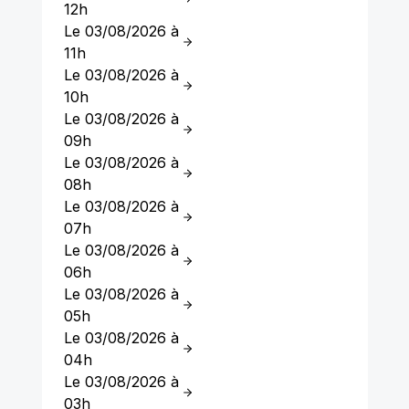
12h
Le 03/08/2026 à
11h
Le 03/08/2026 à
10h
Le 03/08/2026 à
09h
Le 03/08/2026 à
08h
Le 03/08/2026 à
07h
Le 03/08/2026 à
06h
Le 03/08/2026 à
05h
Le 03/08/2026 à
04h
Le 03/08/2026 à
03h