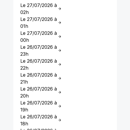
Le 27/07/2026 à
02h
Le 27/07/2026 à
01h
Le 27/07/2026 à
00h
Le 26/07/2026 à
23h
Le 26/07/2026 à
22h
Le 26/07/2026 à
21h
Le 26/07/2026 à
20h
Le 26/07/2026 à
19h
Le 26/07/2026 à
18h