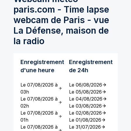
paris.com - Time lapse
webcam de Paris - vue
La Défense, maison de
la radio
Enregistrement
Enregistrement
d'une heure
de 24h
Le 07/08/2026 à
Le 06/08/2026
03h
Le 05/08/2026
Le 07/08/2026 à
Le 04/08/2026
02h
Le 03/08/2026
Le 07/08/2026 à
Le 02/08/2026
01h
Le 01/08/2026
Le 07/08/2026 à
Le 31/07/2026