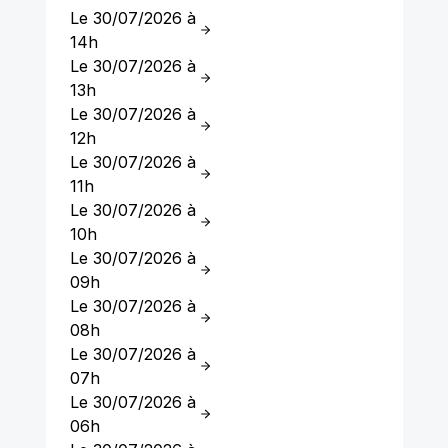
Le 30/07/2026 à
14h
Le 30/07/2026 à
13h
Le 30/07/2026 à
12h
Le 30/07/2026 à
11h
Le 30/07/2026 à
10h
Le 30/07/2026 à
09h
Le 30/07/2026 à
08h
Le 30/07/2026 à
07h
Le 30/07/2026 à
06h