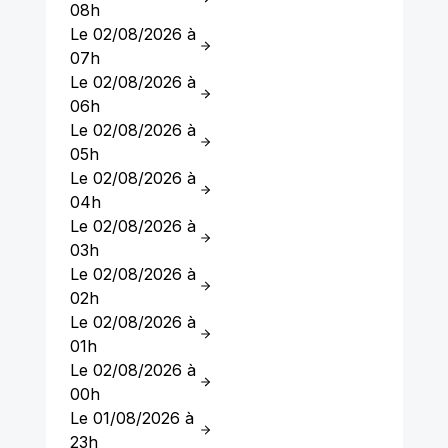
08h
Le 02/08/2026 à
07h
Le 02/08/2026 à
06h
Le 02/08/2026 à
05h
Le 02/08/2026 à
04h
Le 02/08/2026 à
03h
Le 02/08/2026 à
02h
Le 02/08/2026 à
01h
Le 02/08/2026 à
00h
Le 01/08/2026 à
23h