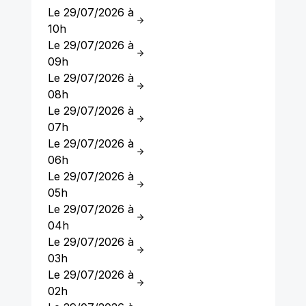
Le 29/07/2026 à
10h
Le 29/07/2026 à
09h
Le 29/07/2026 à
08h
Le 29/07/2026 à
07h
Le 29/07/2026 à
06h
Le 29/07/2026 à
05h
Le 29/07/2026 à
04h
Le 29/07/2026 à
03h
Le 29/07/2026 à
02h