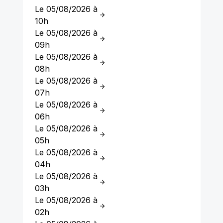
Le 05/08/2026 à
10h
Le 05/08/2026 à
09h
Le 05/08/2026 à
08h
Le 05/08/2026 à
07h
Le 05/08/2026 à
06h
Le 05/08/2026 à
05h
Le 05/08/2026 à
04h
Le 05/08/2026 à
03h
Le 05/08/2026 à
02h