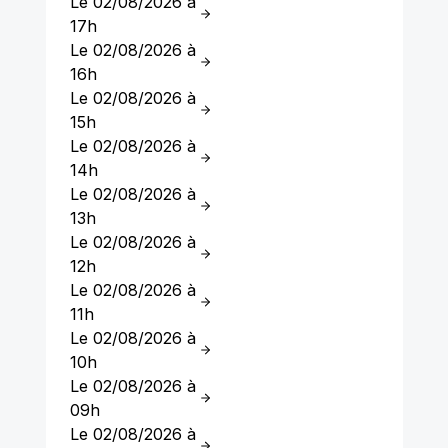
Le 02/08/2026 à
17h
Le 02/08/2026 à
16h
Le 02/08/2026 à
15h
Le 02/08/2026 à
14h
Le 02/08/2026 à
13h
Le 02/08/2026 à
12h
Le 02/08/2026 à
11h
Le 02/08/2026 à
10h
Le 02/08/2026 à
09h
Le 02/08/2026 à