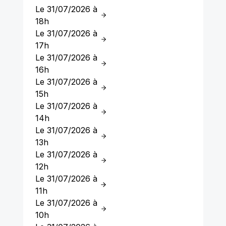
Le 31/07/2026 à
18h
Le 31/07/2026 à
17h
Le 31/07/2026 à
16h
Le 31/07/2026 à
15h
Le 31/07/2026 à
14h
Le 31/07/2026 à
13h
Le 31/07/2026 à
12h
Le 31/07/2026 à
11h
Le 31/07/2026 à
10h