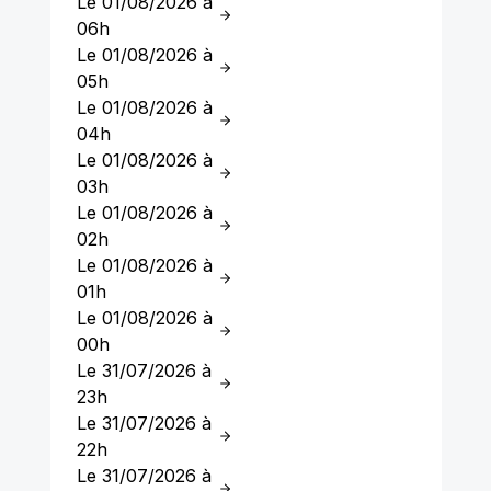
Le 01/08/2026 à
06h
Le 01/08/2026 à
05h
Le 01/08/2026 à
04h
Le 01/08/2026 à
03h
Le 01/08/2026 à
02h
Le 01/08/2026 à
01h
Le 01/08/2026 à
00h
Le 31/07/2026 à
23h
Le 31/07/2026 à
22h
Le 31/07/2026 à