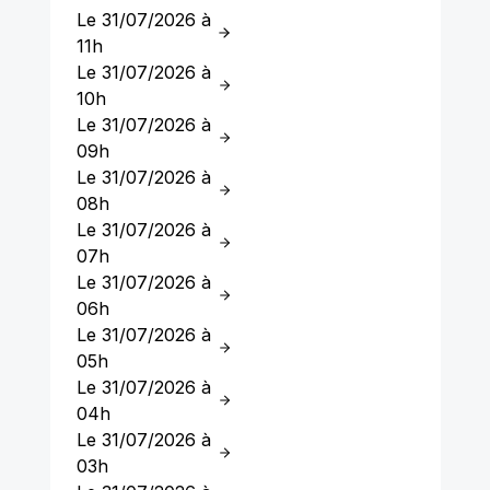
Le 31/07/2026 à
11h
Le 31/07/2026 à
10h
Le 31/07/2026 à
09h
Le 31/07/2026 à
08h
Le 31/07/2026 à
07h
Le 31/07/2026 à
06h
Le 31/07/2026 à
05h
Le 31/07/2026 à
04h
Le 31/07/2026 à
03h