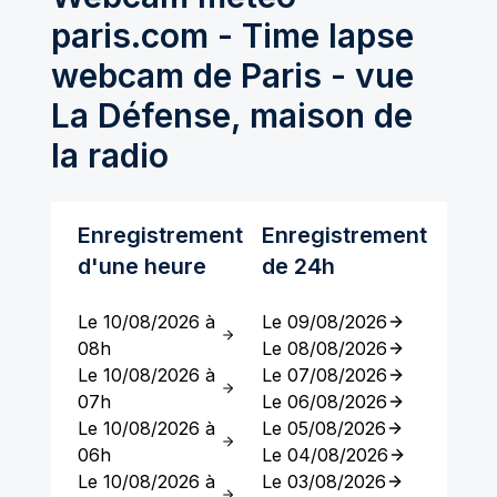
paris.com - Time lapse
webcam de Paris - vue
La Défense, maison de
la radio
Enregistrement
Enregistrement
d'une heure
de 24h
Le 10/08/2026 à
Le 09/08/2026
08h
Le 08/08/2026
Le 10/08/2026 à
Le 07/08/2026
07h
Le 06/08/2026
Le 10/08/2026 à
Le 05/08/2026
06h
Le 04/08/2026
Le 10/08/2026 à
Le 03/08/2026