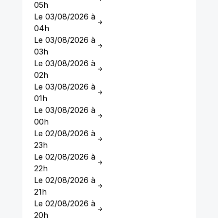
05h
Le 03/08/2026 à
04h
Le 03/08/2026 à
03h
Le 03/08/2026 à
02h
Le 03/08/2026 à
01h
Le 03/08/2026 à
00h
Le 02/08/2026 à
23h
Le 02/08/2026 à
22h
Le 02/08/2026 à
21h
Le 02/08/2026 à
20h