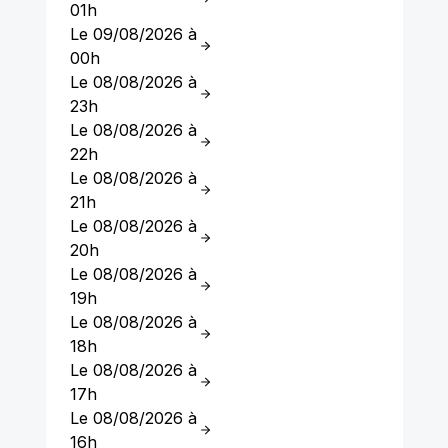
01h
Le 09/08/2026 à
00h
Le 08/08/2026 à
23h
Le 08/08/2026 à
22h
Le 08/08/2026 à
21h
Le 08/08/2026 à
20h
Le 08/08/2026 à
19h
Le 08/08/2026 à
18h
Le 08/08/2026 à
17h
Le 08/08/2026 à
16h