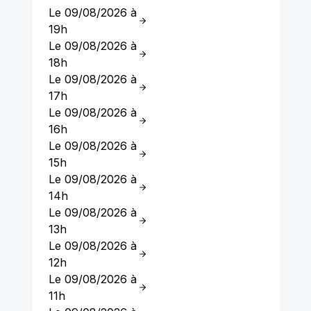
Le 09/08/2026 à
19h
Le 09/08/2026 à
18h
Le 09/08/2026 à
17h
Le 09/08/2026 à
16h
Le 09/08/2026 à
15h
Le 09/08/2026 à
14h
Le 09/08/2026 à
13h
Le 09/08/2026 à
12h
Le 09/08/2026 à
11h