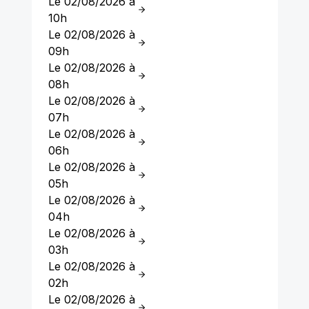
Le 02/08/2026 à
10h
Le 02/08/2026 à
09h
Le 02/08/2026 à
08h
Le 02/08/2026 à
07h
Le 02/08/2026 à
06h
Le 02/08/2026 à
05h
Le 02/08/2026 à
04h
Le 02/08/2026 à
03h
Le 02/08/2026 à
02h
Le 02/08/2026 à