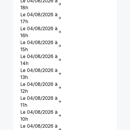
Le 04/08/2026 à
18h
Le 04/08/2026 à
17h
Le 04/08/2026 à
16h
Le 04/08/2026 à
15h
Le 04/08/2026 à
14h
Le 04/08/2026 à
13h
Le 04/08/2026 à
12h
Le 04/08/2026 à
11h
Le 04/08/2026 à
10h
Le 04/08/2026 à