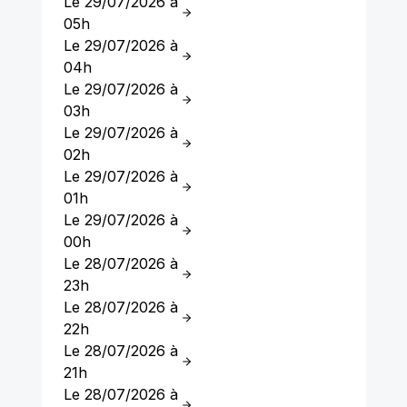
Le 29/07/2026 à
05h
Le 29/07/2026 à
04h
Le 29/07/2026 à
03h
Le 29/07/2026 à
02h
Le 29/07/2026 à
01h
Le 29/07/2026 à
00h
Le 28/07/2026 à
23h
Le 28/07/2026 à
22h
Le 28/07/2026 à
21h
Le 28/07/2026 à