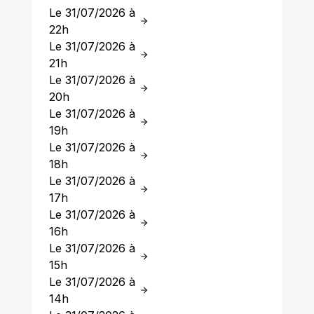
Le 31/07/2026 à
22h
Le 31/07/2026 à
21h
Le 31/07/2026 à
20h
Le 31/07/2026 à
19h
Le 31/07/2026 à
18h
Le 31/07/2026 à
17h
Le 31/07/2026 à
16h
Le 31/07/2026 à
15h
Le 31/07/2026 à
14h