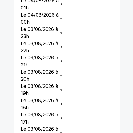
Le 04/08/2026 à
01h
Le 04/08/2026 à
00h
Le 03/08/2026 à
23h
Le 03/08/2026 à
22h
Le 03/08/2026 à
21h
Le 03/08/2026 à
20h
Le 03/08/2026 à
19h
Le 03/08/2026 à
18h
Le 03/08/2026 à
17h
Le 03/08/2026 à