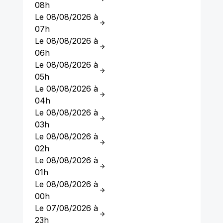
08h
Le 08/08/2026 à
07h
Le 08/08/2026 à
06h
Le 08/08/2026 à
05h
Le 08/08/2026 à
04h
Le 08/08/2026 à
03h
Le 08/08/2026 à
02h
Le 08/08/2026 à
01h
Le 08/08/2026 à
00h
Le 07/08/2026 à
23h