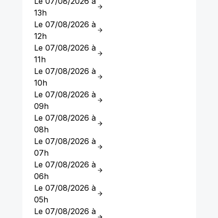
Le 07/08/2026 à
13h
Le 07/08/2026 à
12h
Le 07/08/2026 à
11h
Le 07/08/2026 à
10h
Le 07/08/2026 à
09h
Le 07/08/2026 à
08h
Le 07/08/2026 à
07h
Le 07/08/2026 à
06h
Le 07/08/2026 à
05h
Le 07/08/2026 à