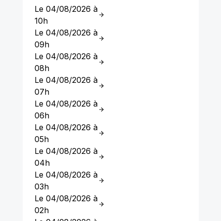
Le 04/08/2026 à
10h
Le 04/08/2026 à
09h
Le 04/08/2026 à
08h
Le 04/08/2026 à
07h
Le 04/08/2026 à
06h
Le 04/08/2026 à
05h
Le 04/08/2026 à
04h
Le 04/08/2026 à
03h
Le 04/08/2026 à
02h