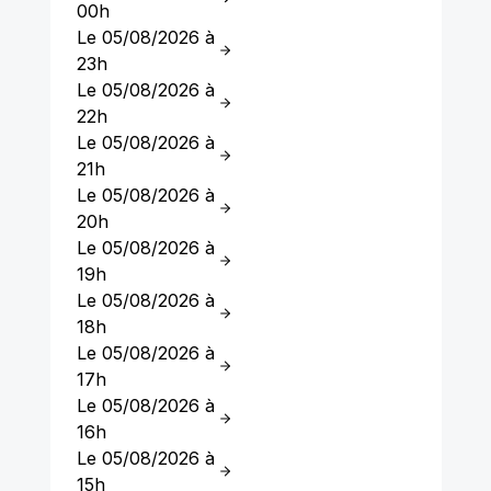
00h
Le 05/08/2026 à
23h
Le 05/08/2026 à
22h
Le 05/08/2026 à
21h
Le 05/08/2026 à
20h
Le 05/08/2026 à
19h
Le 05/08/2026 à
18h
Le 05/08/2026 à
17h
Le 05/08/2026 à
16h
Le 05/08/2026 à
15h