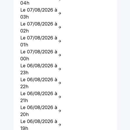
04h
Le 07/08/2026 à
03h
Le 07/08/2026 à
02h
Le 07/08/2026 à
01h
Le 07/08/2026 à
00h
Le 06/08/2026 à
23h
Le 06/08/2026 à
22h
Le 06/08/2026 à
21h
Le 06/08/2026 à
20h
Le 06/08/2026 à
19h