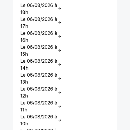
Le 06/08/2026 à
18h
Le 06/08/2026 à
17h
Le 06/08/2026 à
16h
Le 06/08/2026 à
15h
Le 06/08/2026 à
14h
Le 06/08/2026 à
13h
Le 06/08/2026 à
12h
Le 06/08/2026 à
11h
Le 06/08/2026 à
10h