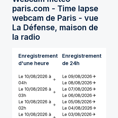
paris.com - Time lapse
webcam de Paris - vue
La Défense, maison de
la radio
Enregistrement
Enregistrement
d'une heure
de 24h
Le 10/08/2026 à
Le 09/08/2026
04h
Le 08/08/2026
Le 10/08/2026 à
Le 07/08/2026
03h
Le 06/08/2026
Le 10/08/2026 à
Le 05/08/2026
02h
Le 04/08/2026
Le 10/08/2026 à
Le 03/08/2026