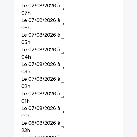
Le 07/08/2026 à
07h
Le 07/08/2026 à
06h
Le 07/08/2026 à
05h
Le 07/08/2026 à
04h
Le 07/08/2026 à
03h
Le 07/08/2026 à
02h
Le 07/08/2026 à
01h
Le 07/08/2026 à
00h
Le 06/08/2026 à
23h