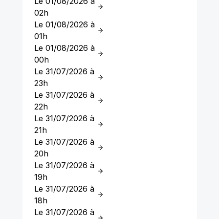
Le 01/08/2026 à
02h
Le 01/08/2026 à
01h
Le 01/08/2026 à
00h
Le 31/07/2026 à
23h
Le 31/07/2026 à
22h
Le 31/07/2026 à
21h
Le 31/07/2026 à
20h
Le 31/07/2026 à
19h
Le 31/07/2026 à
18h
Le 31/07/2026 à