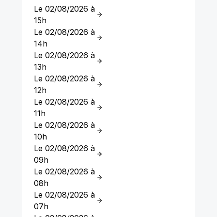
Le 02/08/2026 à
15h
Le 02/08/2026 à
14h
Le 02/08/2026 à
13h
Le 02/08/2026 à
12h
Le 02/08/2026 à
11h
Le 02/08/2026 à
10h
Le 02/08/2026 à
09h
Le 02/08/2026 à
08h
Le 02/08/2026 à
07h