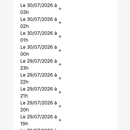
Le 30/07/2026 à
03h
Le 30/07/2026 à
02h
Le 30/07/2026 à
01h
Le 30/07/2026 à
00h
Le 29/07/2026 à
23h
Le 29/07/2026 à
22h
Le 29/07/2026 à
21h
Le 29/07/2026 à
20h
Le 29/07/2026 à
19h