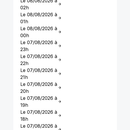
Le 08/08/2026 à
02h
Le 08/08/2026 à
01h
Le 08/08/2026 à
00h
Le 07/08/2026 à
23h
Le 07/08/2026 à
22h
Le 07/08/2026 à
21h
Le 07/08/2026 à
20h
Le 07/08/2026 à
19h
Le 07/08/2026 à
18h
Le 07/08/2026 à