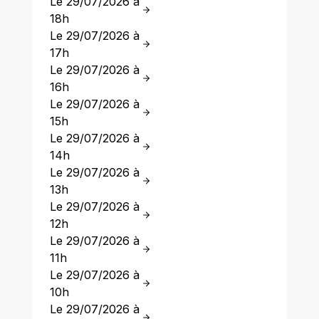
Le 29/07/2026 à
18h
Le 29/07/2026 à
17h
Le 29/07/2026 à
16h
Le 29/07/2026 à
15h
Le 29/07/2026 à
14h
Le 29/07/2026 à
13h
Le 29/07/2026 à
12h
Le 29/07/2026 à
11h
Le 29/07/2026 à
10h
Le 29/07/2026 à