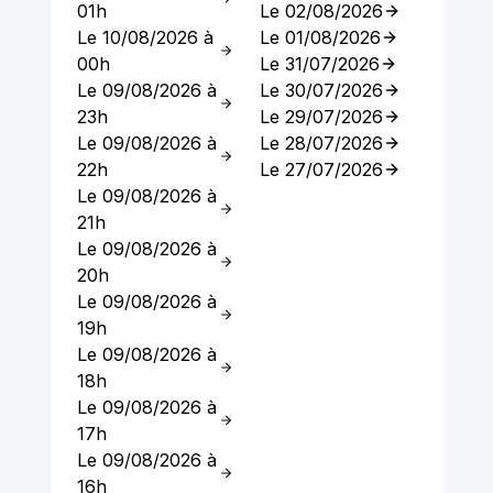
01h
Le 02/08/2026
Le 10/08/2026 à
Le 01/08/2026
00h
Le 31/07/2026
Le 09/08/2026 à
Le 30/07/2026
23h
Le 29/07/2026
Le 09/08/2026 à
Le 28/07/2026
22h
Le 27/07/2026
Le 09/08/2026 à
21h
Le 09/08/2026 à
20h
Le 09/08/2026 à
19h
Le 09/08/2026 à
18h
Le 09/08/2026 à
17h
Le 09/08/2026 à
16h