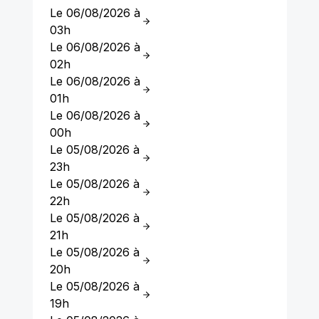
Le 06/08/2026 à
03h
Le 06/08/2026 à
02h
Le 06/08/2026 à
01h
Le 06/08/2026 à
00h
Le 05/08/2026 à
23h
Le 05/08/2026 à
22h
Le 05/08/2026 à
21h
Le 05/08/2026 à
20h
Le 05/08/2026 à
19h