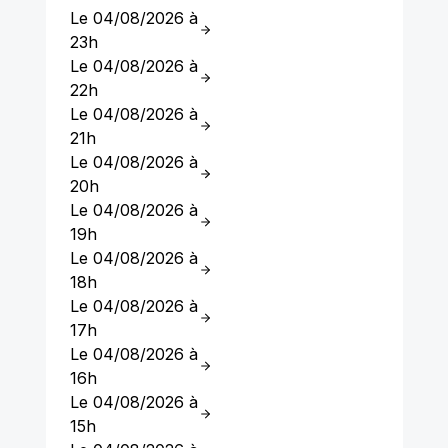
Le 04/08/2026 à
23h
Le 04/08/2026 à
22h
Le 04/08/2026 à
21h
Le 04/08/2026 à
20h
Le 04/08/2026 à
19h
Le 04/08/2026 à
18h
Le 04/08/2026 à
17h
Le 04/08/2026 à
16h
Le 04/08/2026 à
15h