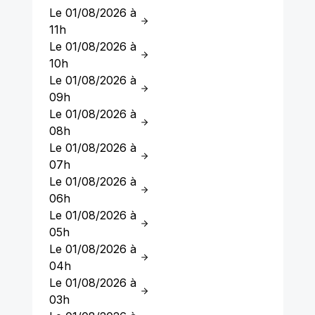
Le 01/08/2026 à
11h
Le 01/08/2026 à
10h
Le 01/08/2026 à
09h
Le 01/08/2026 à
08h
Le 01/08/2026 à
07h
Le 01/08/2026 à
06h
Le 01/08/2026 à
05h
Le 01/08/2026 à
04h
Le 01/08/2026 à
03h