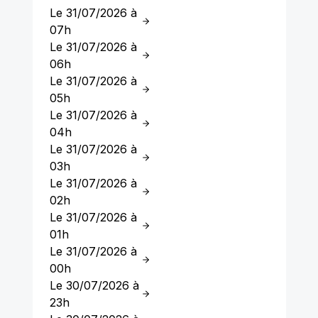
Le 31/07/2026 à
07h
Le 31/07/2026 à
06h
Le 31/07/2026 à
05h
Le 31/07/2026 à
04h
Le 31/07/2026 à
03h
Le 31/07/2026 à
02h
Le 31/07/2026 à
01h
Le 31/07/2026 à
00h
Le 30/07/2026 à
23h