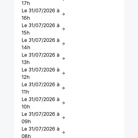
17h
Le 31/07/2026 à
16h
Le 31/07/2026 à
15h
Le 31/07/2026 à
14h
Le 31/07/2026 à
13h
Le 31/07/2026 à
12h
Le 31/07/2026 à
11h
Le 31/07/2026 à
10h
Le 31/07/2026 à
09h
Le 31/07/2026 à
08h