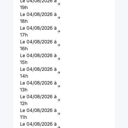
Le 04/08/2026 à
19h
Le 04/08/2026 à
18h
Le 04/08/2026 à
17h
Le 04/08/2026 à
16h
Le 04/08/2026 à
15h
Le 04/08/2026 à
14h
Le 04/08/2026 à
13h
Le 04/08/2026 à
12h
Le 04/08/2026 à
11h
Le 04/08/2026 à