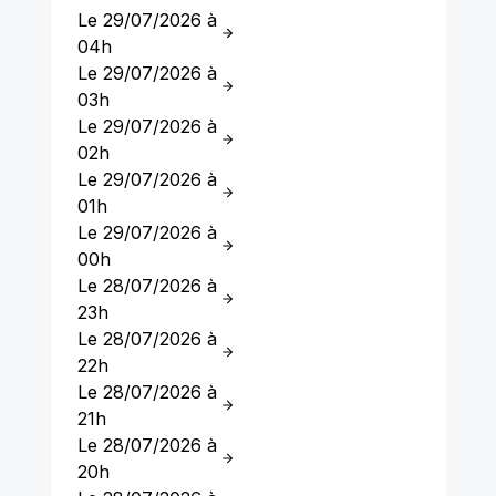
Le 29/07/2026 à
04h
Le 29/07/2026 à
03h
Le 29/07/2026 à
02h
Le 29/07/2026 à
01h
Le 29/07/2026 à
00h
Le 28/07/2026 à
23h
Le 28/07/2026 à
22h
Le 28/07/2026 à
21h
Le 28/07/2026 à
20h