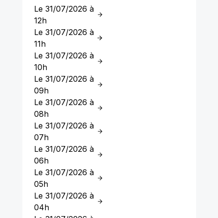
Le 31/07/2026 à
12h
Le 31/07/2026 à
11h
Le 31/07/2026 à
10h
Le 31/07/2026 à
09h
Le 31/07/2026 à
08h
Le 31/07/2026 à
07h
Le 31/07/2026 à
06h
Le 31/07/2026 à
05h
Le 31/07/2026 à
04h