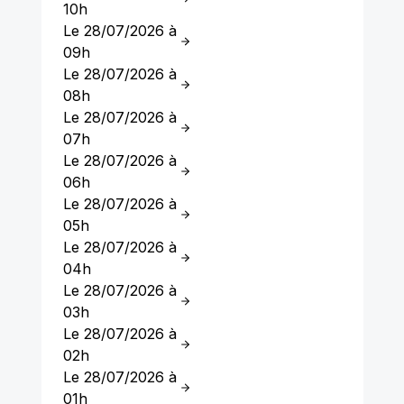
10h
Le 28/07/2026 à
09h
Le 28/07/2026 à
08h
Le 28/07/2026 à
07h
Le 28/07/2026 à
06h
Le 28/07/2026 à
05h
Le 28/07/2026 à
04h
Le 28/07/2026 à
03h
Le 28/07/2026 à
02h
Le 28/07/2026 à
01h