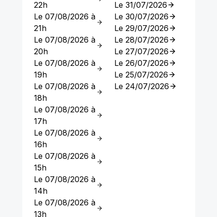
22h
Le 31/07/2026
Le 07/08/2026 à
Le 30/07/2026
21h
Le 29/07/2026
Le 07/08/2026 à
Le 28/07/2026
20h
Le 27/07/2026
Le 07/08/2026 à
Le 26/07/2026
19h
Le 25/07/2026
Le 07/08/2026 à
Le 24/07/2026
18h
Le 07/08/2026 à
17h
Le 07/08/2026 à
16h
Le 07/08/2026 à
15h
Le 07/08/2026 à
14h
Le 07/08/2026 à
13h