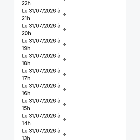
22h
Le 31/07/2026 à
21h
Le 31/07/2026 à
20h
Le 31/07/2026 à
19h
Le 31/07/2026 à
18h
Le 31/07/2026 à
17h
Le 31/07/2026 à
16h
Le 31/07/2026 à
15h
Le 31/07/2026 à
14h
Le 31/07/2026 à
13h