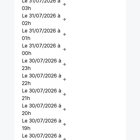
Le 31/07/2026 à
03h
Le 31/07/2026 à
02h
Le 31/07/2026 à
01h
Le 31/07/2026 à
00h
Le 30/07/2026 à
23h
Le 30/07/2026 à
22h
Le 30/07/2026 à
21h
Le 30/07/2026 à
20h
Le 30/07/2026 à
19h
Le 30/07/2026 à