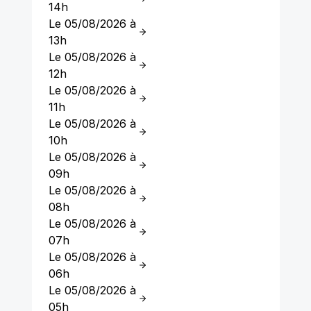
14h
Le 05/08/2026 à
13h
Le 05/08/2026 à
12h
Le 05/08/2026 à
11h
Le 05/08/2026 à
10h
Le 05/08/2026 à
09h
Le 05/08/2026 à
08h
Le 05/08/2026 à
07h
Le 05/08/2026 à
06h
Le 05/08/2026 à
05h