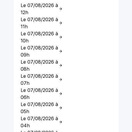
Le 07/08/2026 à
12h
Le 07/08/2026 à
11h
Le 07/08/2026 à
10h
Le 07/08/2026 à
09h
Le 07/08/2026 à
08h
Le 07/08/2026 à
07h
Le 07/08/2026 à
06h
Le 07/08/2026 à
05h
Le 07/08/2026 à
04h