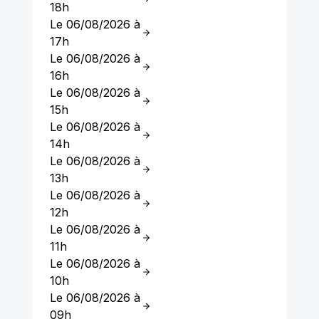
18h
Le 06/08/2026 à
17h
Le 06/08/2026 à
16h
Le 06/08/2026 à
15h
Le 06/08/2026 à
14h
Le 06/08/2026 à
13h
Le 06/08/2026 à
12h
Le 06/08/2026 à
11h
Le 06/08/2026 à
10h
Le 06/08/2026 à
09h