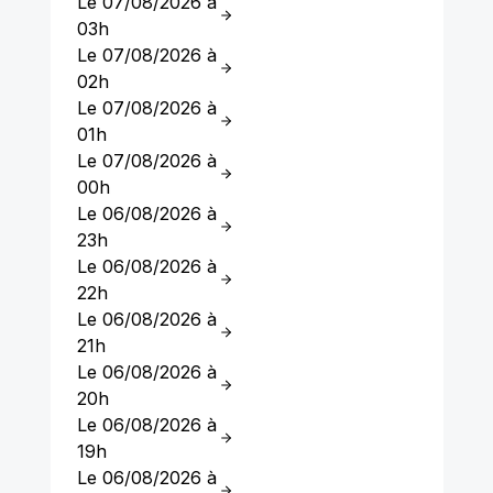
Le 07/08/2026 à
03h
Le 07/08/2026 à
02h
Le 07/08/2026 à
01h
Le 07/08/2026 à
00h
Le 06/08/2026 à
23h
Le 06/08/2026 à
22h
Le 06/08/2026 à
21h
Le 06/08/2026 à
20h
Le 06/08/2026 à
19h
Le 06/08/2026 à