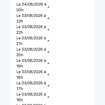
Le 04/08/2026 à
00h
Le 03/08/2026 à
23h
Le 03/08/2026 à
22h
Le 03/08/2026 à
21h
Le 03/08/2026 à
20h
Le 03/08/2026 à
19h
Le 03/08/2026 à
18h
Le 03/08/2026 à
17h
Le 03/08/2026 à
16h