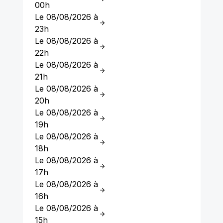
00h
Le 08/08/2026 à
23h
Le 08/08/2026 à
22h
Le 08/08/2026 à
21h
Le 08/08/2026 à
20h
Le 08/08/2026 à
19h
Le 08/08/2026 à
18h
Le 08/08/2026 à
17h
Le 08/08/2026 à
16h
Le 08/08/2026 à
15h