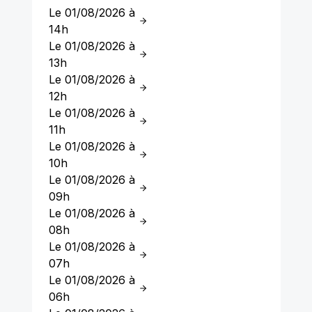
Le 01/08/2026 à
14h
Le 01/08/2026 à
13h
Le 01/08/2026 à
12h
Le 01/08/2026 à
11h
Le 01/08/2026 à
10h
Le 01/08/2026 à
09h
Le 01/08/2026 à
08h
Le 01/08/2026 à
07h
Le 01/08/2026 à
06h