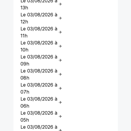
Le 03/08/2026 à
13h
Le 03/08/2026 à
12h
Le 03/08/2026 à
11h
Le 03/08/2026 à
10h
Le 03/08/2026 à
09h
Le 03/08/2026 à
08h
Le 03/08/2026 à
07h
Le 03/08/2026 à
06h
Le 03/08/2026 à
05h
Le 03/08/2026 à