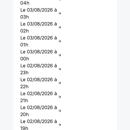
04h
Le 03/08/2026 à
03h
Le 03/08/2026 à
02h
Le 03/08/2026 à
01h
Le 03/08/2026 à
00h
Le 02/08/2026 à
23h
Le 02/08/2026 à
22h
Le 02/08/2026 à
21h
Le 02/08/2026 à
20h
Le 02/08/2026 à
19h