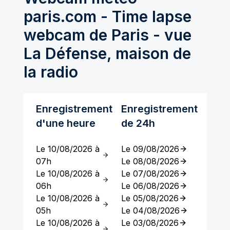
paris.com - Time lapse
webcam de Paris - vue
La Défense, maison de
la radio
Enregistrement
Enregistrement
d'une heure
de 24h
Le 10/08/2026 à
Le 09/08/2026
07h
Le 08/08/2026
Le 10/08/2026 à
Le 07/08/2026
06h
Le 06/08/2026
Le 10/08/2026 à
Le 05/08/2026
05h
Le 04/08/2026
Le 10/08/2026 à
Le 03/08/2026