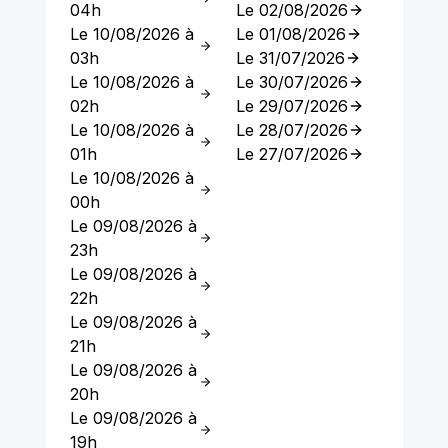
04h
Le 02/08/2026
Le 10/08/2026 à
Le 01/08/2026
03h
Le 31/07/2026
Le 10/08/2026 à
Le 30/07/2026
02h
Le 29/07/2026
Le 10/08/2026 à
Le 28/07/2026
01h
Le 27/07/2026
Le 10/08/2026 à
00h
Le 09/08/2026 à
23h
Le 09/08/2026 à
22h
Le 09/08/2026 à
21h
Le 09/08/2026 à
20h
Le 09/08/2026 à
19h