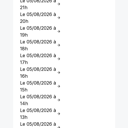
Le 05/08/2026 à
21h
Le 05/08/2026 à
20h
Le 05/08/2026 à
19h
Le 05/08/2026 à
18h
Le 05/08/2026 à
17h
Le 05/08/2026 à
16h
Le 05/08/2026 à
15h
Le 05/08/2026 à
14h
Le 05/08/2026 à
13h
Le 05/08/2026 à