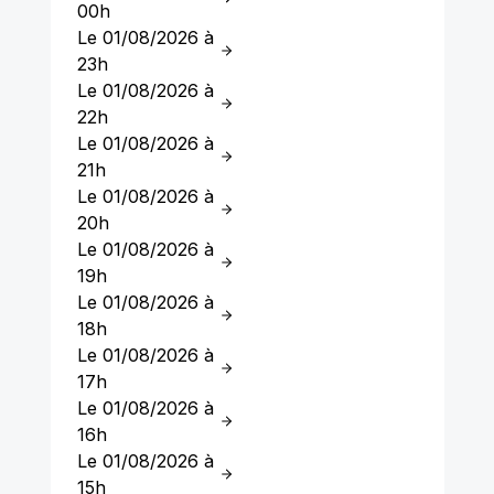
00h
Le 01/08/2026 à
23h
Le 01/08/2026 à
22h
Le 01/08/2026 à
21h
Le 01/08/2026 à
20h
Le 01/08/2026 à
19h
Le 01/08/2026 à
18h
Le 01/08/2026 à
17h
Le 01/08/2026 à
16h
Le 01/08/2026 à
15h