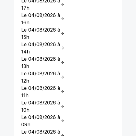
Le 04/08/2026 à
17h
Le 04/08/2026 à
16h
Le 04/08/2026 à
15h
Le 04/08/2026 à
14h
Le 04/08/2026 à
13h
Le 04/08/2026 à
12h
Le 04/08/2026 à
11h
Le 04/08/2026 à
10h
Le 04/08/2026 à
09h
Le 04/08/2026 à