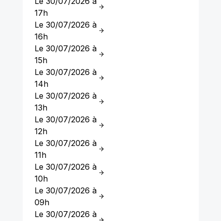
Le 30/07/2026 à
17h
Le 30/07/2026 à
16h
Le 30/07/2026 à
15h
Le 30/07/2026 à
14h
Le 30/07/2026 à
13h
Le 30/07/2026 à
12h
Le 30/07/2026 à
11h
Le 30/07/2026 à
10h
Le 30/07/2026 à
09h
Le 30/07/2026 à