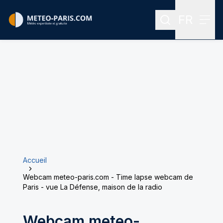
FR
Rechercher
Menu
Menu des
Accueil
Webcam meteo-paris.com - Time lapse webcam de
Paris - vue La Défense, maison de la radio
Webcam meteo-