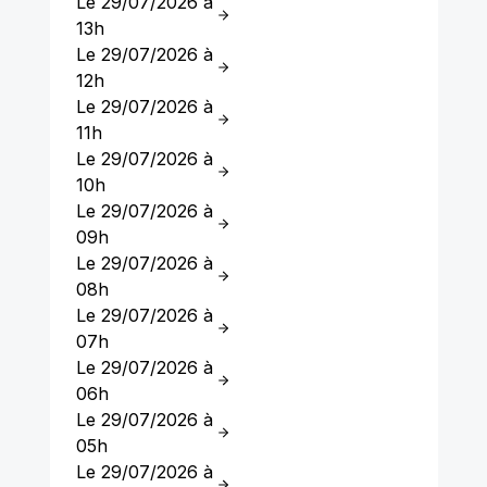
Le 29/07/2026 à
13h
Le 29/07/2026 à
12h
Le 29/07/2026 à
11h
Le 29/07/2026 à
10h
Le 29/07/2026 à
09h
Le 29/07/2026 à
08h
Le 29/07/2026 à
07h
Le 29/07/2026 à
06h
Le 29/07/2026 à
05h
Le 29/07/2026 à