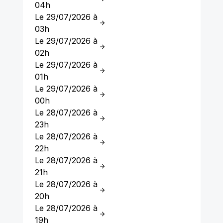
04h
Le 29/07/2026 à
03h
Le 29/07/2026 à
02h
Le 29/07/2026 à
01h
Le 29/07/2026 à
00h
Le 28/07/2026 à
23h
Le 28/07/2026 à
22h
Le 28/07/2026 à
21h
Le 28/07/2026 à
20h
Le 28/07/2026 à
19h