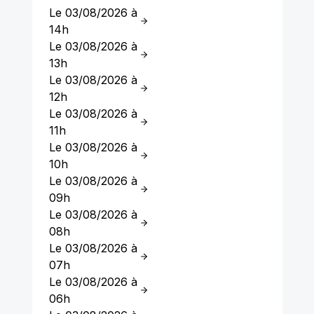
Le 03/08/2026 à
14h
Le 03/08/2026 à
13h
Le 03/08/2026 à
12h
Le 03/08/2026 à
11h
Le 03/08/2026 à
10h
Le 03/08/2026 à
09h
Le 03/08/2026 à
08h
Le 03/08/2026 à
07h
Le 03/08/2026 à
06h