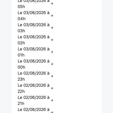
Le 03/08/2026 à
05h
Le 03/08/2026 à
04h
Le 03/08/2026 à
03h
Le 03/08/2026 à
02h
Le 03/08/2026 à
01h
Le 03/08/2026 à
00h
Le 02/08/2026 à
23h
Le 02/08/2026 à
22h
Le 02/08/2026 à
21h
Le 02/08/2026 à