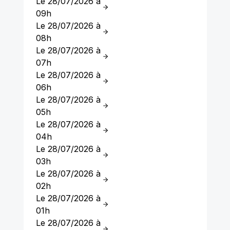
Le 28/07/2026 à
09h
Le 28/07/2026 à
08h
Le 28/07/2026 à
07h
Le 28/07/2026 à
06h
Le 28/07/2026 à
05h
Le 28/07/2026 à
04h
Le 28/07/2026 à
03h
Le 28/07/2026 à
02h
Le 28/07/2026 à
01h
Le 28/07/2026 à