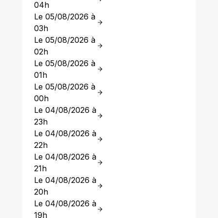
04h
Le 05/08/2026 à
03h
Le 05/08/2026 à
02h
Le 05/08/2026 à
01h
Le 05/08/2026 à
00h
Le 04/08/2026 à
23h
Le 04/08/2026 à
22h
Le 04/08/2026 à
21h
Le 04/08/2026 à
20h
Le 04/08/2026 à
19h