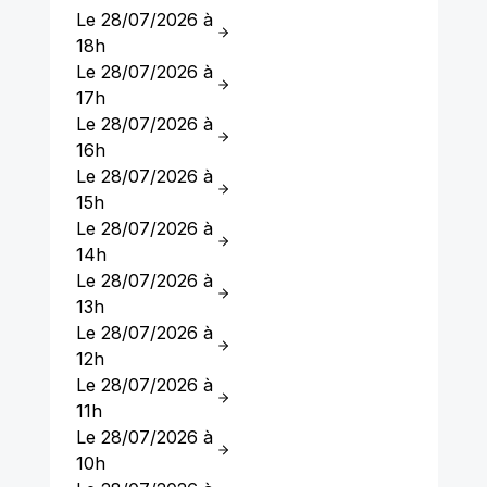
Le 28/07/2026 à
18h
Le 28/07/2026 à
17h
Le 28/07/2026 à
16h
Le 28/07/2026 à
15h
Le 28/07/2026 à
14h
Le 28/07/2026 à
13h
Le 28/07/2026 à
12h
Le 28/07/2026 à
11h
Le 28/07/2026 à
10h