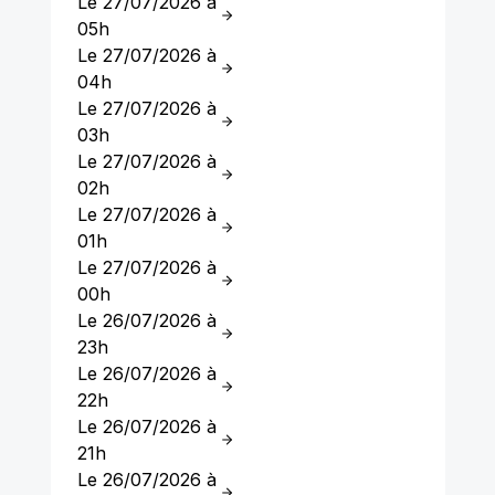
Le 27/07/2026 à
05h
Le 27/07/2026 à
04h
Le 27/07/2026 à
03h
Le 27/07/2026 à
02h
Le 27/07/2026 à
01h
Le 27/07/2026 à
00h
Le 26/07/2026 à
23h
Le 26/07/2026 à
22h
Le 26/07/2026 à
21h
Le 26/07/2026 à