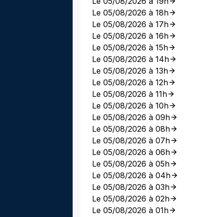
Le 05/08/2026 à 19h
Le 05/08/2026 à 18h
Le 05/08/2026 à 17h
Le 05/08/2026 à 16h
Le 05/08/2026 à 15h
Le 05/08/2026 à 14h
Le 05/08/2026 à 13h
Le 05/08/2026 à 12h
Le 05/08/2026 à 11h
Le 05/08/2026 à 10h
Le 05/08/2026 à 09h
Le 05/08/2026 à 08h
Le 05/08/2026 à 07h
Le 05/08/2026 à 06h
Le 05/08/2026 à 05h
Le 05/08/2026 à 04h
Le 05/08/2026 à 03h
Le 05/08/2026 à 02h
Le 05/08/2026 à 01h