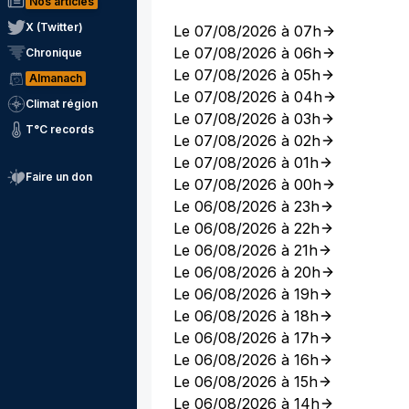
Nos articles
X (Twitter)
Le 07/08/2026 à 07h
Le 07/08/2026 à 06h
Chronique
Le 07/08/2026 à 05h
Almanach
Le 07/08/2026 à 04h
Climat région
Le 07/08/2026 à 03h
T°C records
Le 07/08/2026 à 02h
Le 07/08/2026 à 01h
Faire un don
Le 07/08/2026 à 00h
Le 06/08/2026 à 23h
Le 06/08/2026 à 22h
Le 06/08/2026 à 21h
Le 06/08/2026 à 20h
Le 06/08/2026 à 19h
Le 06/08/2026 à 18h
Le 06/08/2026 à 17h
Le 06/08/2026 à 16h
Le 06/08/2026 à 15h
Le 06/08/2026 à 14h