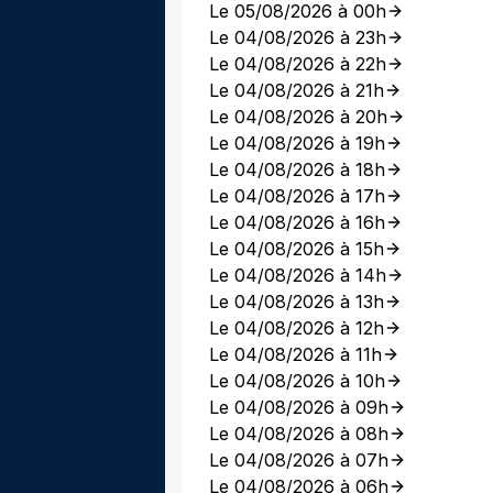
Le 05/08/2026 à 00h
Le 04/08/2026 à 23h
Le 04/08/2026 à 22h
Le 04/08/2026 à 21h
Le 04/08/2026 à 20h
Le 04/08/2026 à 19h
Le 04/08/2026 à 18h
Le 04/08/2026 à 17h
Le 04/08/2026 à 16h
Le 04/08/2026 à 15h
Le 04/08/2026 à 14h
Le 04/08/2026 à 13h
Le 04/08/2026 à 12h
Le 04/08/2026 à 11h
Le 04/08/2026 à 10h
Le 04/08/2026 à 09h
Le 04/08/2026 à 08h
Le 04/08/2026 à 07h
Le 04/08/2026 à 06h