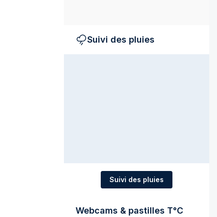
Suivi des pluies
Suivi des pluies
Webcams & pastilles T°C