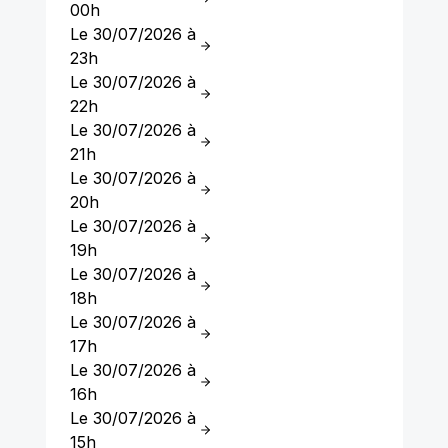
00h
Le 30/07/2026 à
23h
Le 30/07/2026 à
22h
Le 30/07/2026 à
21h
Le 30/07/2026 à
20h
Le 30/07/2026 à
19h
Le 30/07/2026 à
18h
Le 30/07/2026 à
17h
Le 30/07/2026 à
16h
Le 30/07/2026 à
15h