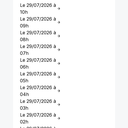
Le 29/07/2026 à
10h
Le 29/07/2026 à
09h
Le 29/07/2026 à
08h
Le 29/07/2026 à
07h
Le 29/07/2026 à
06h
Le 29/07/2026 à
05h
Le 29/07/2026 à
04h
Le 29/07/2026 à
03h
Le 29/07/2026 à
02h