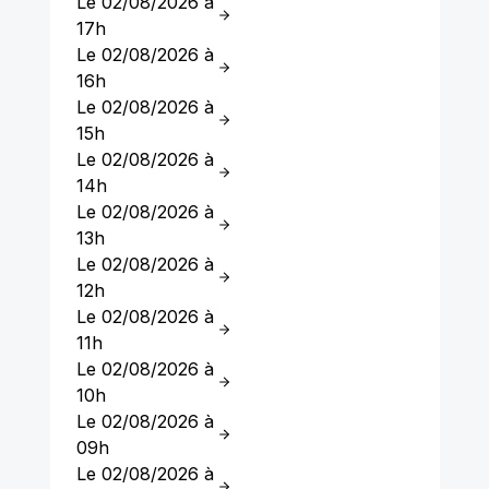
Le 02/08/2026 à
17h
Le 02/08/2026 à
16h
Le 02/08/2026 à
15h
Le 02/08/2026 à
14h
Le 02/08/2026 à
13h
Le 02/08/2026 à
12h
Le 02/08/2026 à
11h
Le 02/08/2026 à
10h
Le 02/08/2026 à
09h
Le 02/08/2026 à