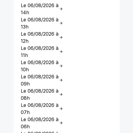
Le 06/08/2026 à
14h
Le 06/08/2026 à
13h
Le 06/08/2026 à
12h
Le 06/08/2026 à
11h
Le 06/08/2026 à
10h
Le 06/08/2026 à
09h
Le 06/08/2026 à
08h
Le 06/08/2026 à
07h
Le 06/08/2026 à
06h