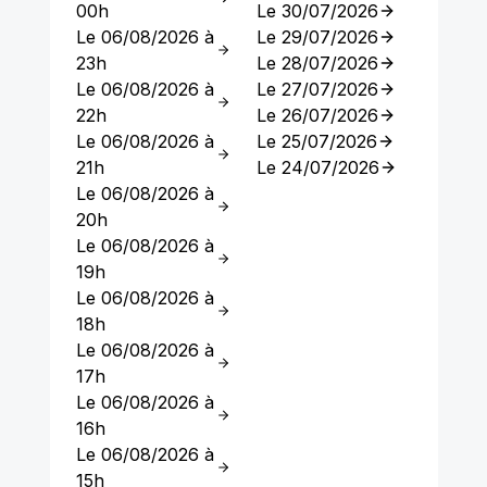
00h
Le 30/07/2026
Le 06/08/2026 à
Le 29/07/2026
23h
Le 28/07/2026
Le 06/08/2026 à
Le 27/07/2026
22h
Le 26/07/2026
Le 06/08/2026 à
Le 25/07/2026
21h
Le 24/07/2026
Le 06/08/2026 à
20h
Le 06/08/2026 à
19h
Le 06/08/2026 à
18h
Le 06/08/2026 à
17h
Le 06/08/2026 à
16h
Le 06/08/2026 à
15h