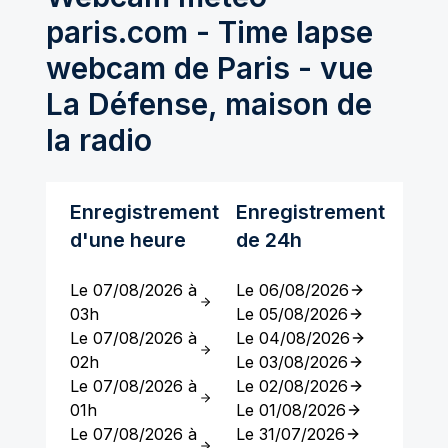
paris.com - Time lapse
webcam de Paris - vue
La Défense, maison de
la radio
Enregistrement
Enregistrement
d'une heure
de 24h
Le 07/08/2026 à
Le 06/08/2026
03h
Le 05/08/2026
Le 07/08/2026 à
Le 04/08/2026
02h
Le 03/08/2026
Le 07/08/2026 à
Le 02/08/2026
01h
Le 01/08/2026
Le 07/08/2026 à
Le 31/07/2026