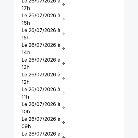
Le 26/07/2026 à
17h
Le 26/07/2026 à
16h
Le 26/07/2026 à
15h
Le 26/07/2026 à
14h
Le 26/07/2026 à
13h
Le 26/07/2026 à
12h
Le 26/07/2026 à
11h
Le 26/07/2026 à
10h
Le 26/07/2026 à
09h
Le 26/07/2026 à