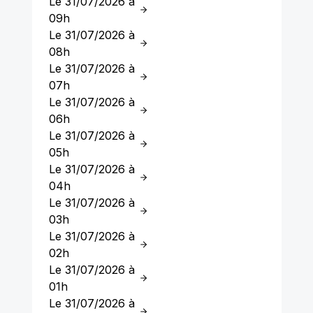
Le 31/07/2026 à
09h
Le 31/07/2026 à
08h
Le 31/07/2026 à
07h
Le 31/07/2026 à
06h
Le 31/07/2026 à
05h
Le 31/07/2026 à
04h
Le 31/07/2026 à
03h
Le 31/07/2026 à
02h
Le 31/07/2026 à
01h
Le 31/07/2026 à