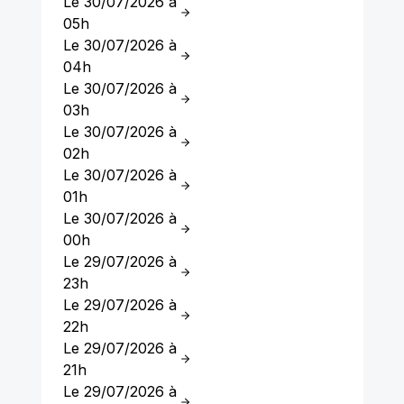
Le 30/07/2026 à
05h
Le 30/07/2026 à
04h
Le 30/07/2026 à
03h
Le 30/07/2026 à
02h
Le 30/07/2026 à
01h
Le 30/07/2026 à
00h
Le 29/07/2026 à
23h
Le 29/07/2026 à
22h
Le 29/07/2026 à
21h
Le 29/07/2026 à