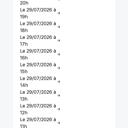
20h
Le 29/07/2026 à
19h
Le 29/07/2026 à
18h
Le 29/07/2026 à
17h
Le 29/07/2026 à
16h
Le 29/07/2026 à
15h
Le 29/07/2026 à
14h
Le 29/07/2026 à
13h
Le 29/07/2026 à
12h
Le 29/07/2026 à
11h