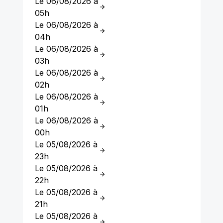
Le 06/08/2026 à
05h
Le 06/08/2026 à
04h
Le 06/08/2026 à
03h
Le 06/08/2026 à
02h
Le 06/08/2026 à
01h
Le 06/08/2026 à
00h
Le 05/08/2026 à
23h
Le 05/08/2026 à
22h
Le 05/08/2026 à
21h
Le 05/08/2026 à