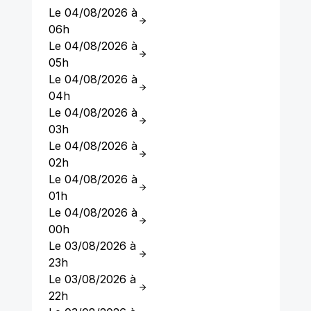
Le 04/08/2026 à
06h
Le 04/08/2026 à
05h
Le 04/08/2026 à
04h
Le 04/08/2026 à
03h
Le 04/08/2026 à
02h
Le 04/08/2026 à
01h
Le 04/08/2026 à
00h
Le 03/08/2026 à
23h
Le 03/08/2026 à
22h