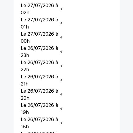
Le 27/07/2026 à
02h
Le 27/07/2026 à
01h
Le 27/07/2026 à
00h
Le 26/07/2026 à
23h
Le 26/07/2026 à
22h
Le 26/07/2026 à
21h
Le 26/07/2026 à
20h
Le 26/07/2026 à
19h
Le 26/07/2026 à
18h