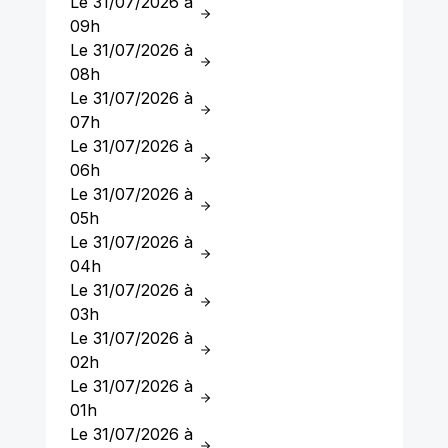
Le 31/07/2026 à
09h
Le 31/07/2026 à
08h
Le 31/07/2026 à
07h
Le 31/07/2026 à
06h
Le 31/07/2026 à
05h
Le 31/07/2026 à
04h
Le 31/07/2026 à
03h
Le 31/07/2026 à
02h
Le 31/07/2026 à
01h
Le 31/07/2026 à