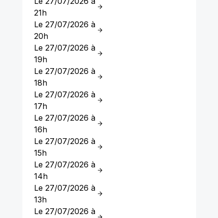
Le 27/07/2026 à
21h
Le 27/07/2026 à
20h
Le 27/07/2026 à
19h
Le 27/07/2026 à
18h
Le 27/07/2026 à
17h
Le 27/07/2026 à
16h
Le 27/07/2026 à
15h
Le 27/07/2026 à
14h
Le 27/07/2026 à
13h
Le 27/07/2026 à