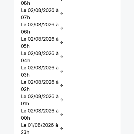
08h
Le 02/08/2026 à
07h
Le 02/08/2026 à
06h
Le 02/08/2026 à
05h
Le 02/08/2026 à
04h
Le 02/08/2026 à
03h
Le 02/08/2026 à
02h
Le 02/08/2026 à
01h
Le 02/08/2026 à
00h
Le 01/08/2026 à
23h