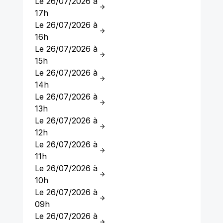
Le 26/07/2026 à
17h
Le 26/07/2026 à
16h
Le 26/07/2026 à
15h
Le 26/07/2026 à
14h
Le 26/07/2026 à
13h
Le 26/07/2026 à
12h
Le 26/07/2026 à
11h
Le 26/07/2026 à
10h
Le 26/07/2026 à
09h
Le 26/07/2026 à