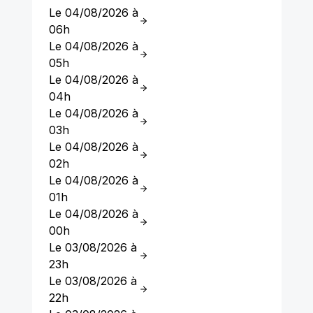
Le 04/08/2026 à
06h
Le 04/08/2026 à
05h
Le 04/08/2026 à
04h
Le 04/08/2026 à
03h
Le 04/08/2026 à
02h
Le 04/08/2026 à
01h
Le 04/08/2026 à
00h
Le 03/08/2026 à
23h
Le 03/08/2026 à
22h