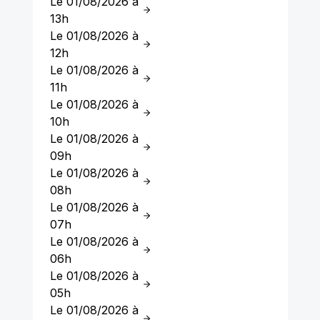
Le 01/08/2026 à
13h
Le 01/08/2026 à
12h
Le 01/08/2026 à
11h
Le 01/08/2026 à
10h
Le 01/08/2026 à
09h
Le 01/08/2026 à
08h
Le 01/08/2026 à
07h
Le 01/08/2026 à
06h
Le 01/08/2026 à
05h
Le 01/08/2026 à