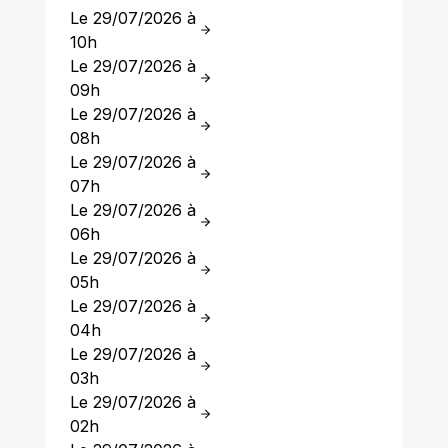
Le 29/07/2026 à
10h
Le 29/07/2026 à
09h
Le 29/07/2026 à
08h
Le 29/07/2026 à
07h
Le 29/07/2026 à
06h
Le 29/07/2026 à
05h
Le 29/07/2026 à
04h
Le 29/07/2026 à
03h
Le 29/07/2026 à
02h