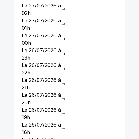
Le 27/07/2026 à
02h
Le 27/07/2026 à
01h
Le 27/07/2026 à
00h
Le 26/07/2026 à
23h
Le 26/07/2026 à
22h
Le 26/07/2026 à
21h
Le 26/07/2026 à
20h
Le 26/07/2026 à
19h
Le 26/07/2026 à
18h