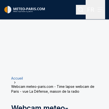
FR
Rechercher
Menu
Menu des
Accueil
Webcam meteo-paris.com - Time lapse webcam de
Paris - vue La Défense, maison de la radio
Webcam meteo-