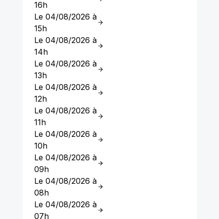
16h
Le 04/08/2026 à
15h
Le 04/08/2026 à
14h
Le 04/08/2026 à
13h
Le 04/08/2026 à
12h
Le 04/08/2026 à
11h
Le 04/08/2026 à
10h
Le 04/08/2026 à
09h
Le 04/08/2026 à
08h
Le 04/08/2026 à
07h