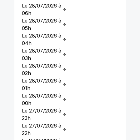
Le 28/07/2026 à
06h
Le 28/07/2026 à
05h
Le 28/07/2026 à
04h
Le 28/07/2026 à
03h
Le 28/07/2026 à
02h
Le 28/07/2026 à
01h
Le 28/07/2026 à
00h
Le 27/07/2026 à
23h
Le 27/07/2026 à
22h