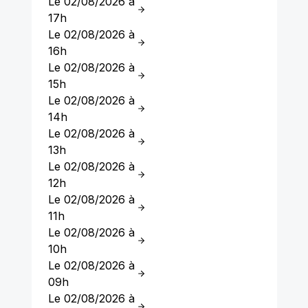
Le 02/08/2026 à
17h
Le 02/08/2026 à
16h
Le 02/08/2026 à
15h
Le 02/08/2026 à
14h
Le 02/08/2026 à
13h
Le 02/08/2026 à
12h
Le 02/08/2026 à
11h
Le 02/08/2026 à
10h
Le 02/08/2026 à
09h
Le 02/08/2026 à