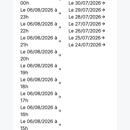
00h
Le 30/07/2026
Le 06/08/2026 à
Le 29/07/2026
23h
Le 28/07/2026
Le 06/08/2026 à
Le 27/07/2026
22h
Le 26/07/2026
Le 06/08/2026 à
Le 25/07/2026
21h
Le 24/07/2026
Le 06/08/2026 à
20h
Le 06/08/2026 à
19h
Le 06/08/2026 à
18h
Le 06/08/2026 à
17h
Le 06/08/2026 à
16h
Le 06/08/2026 à
15h