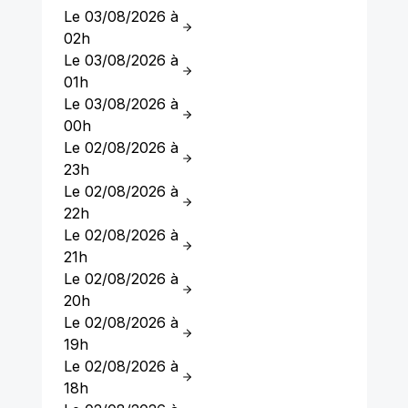
Le 03/08/2026 à
02h
Le 03/08/2026 à
01h
Le 03/08/2026 à
00h
Le 02/08/2026 à
23h
Le 02/08/2026 à
22h
Le 02/08/2026 à
21h
Le 02/08/2026 à
20h
Le 02/08/2026 à
19h
Le 02/08/2026 à
18h