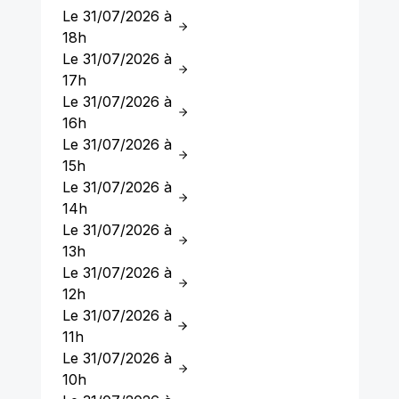
Le 31/07/2026 à
18h
Le 31/07/2026 à
17h
Le 31/07/2026 à
16h
Le 31/07/2026 à
15h
Le 31/07/2026 à
14h
Le 31/07/2026 à
13h
Le 31/07/2026 à
12h
Le 31/07/2026 à
11h
Le 31/07/2026 à
10h