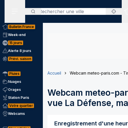
Rechercher
Menu secondaire
Bulletin France
Week-end
15 jours
Alerte 8 jours
Prévi. saison
Accueil
Webcam meteo-paris.com - Tim
Pluies
Nuages
Orages
Webcam meteo-pari
Station Paris
vue La Défense, mai
Votre quartier
Webcams
Enregistrement d'une heu