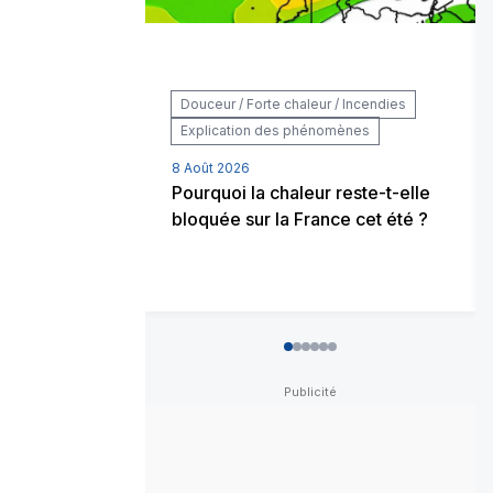
Douceur / Forte chaleur / Incendies
Explication des phénomènes
8 Août 2026
Pourquoi la chaleur reste-t-elle
bloquée sur la France cet été ?
0
1
2
3
4
5