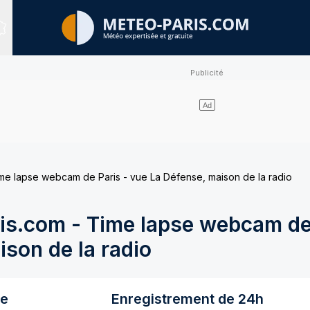
Sites expertisés
e lapse webcam de Paris - vue La Défense, maison de la radio
s.com - Time lapse webcam de 
son de la radio
re
Enregistrement de 24h