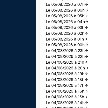
Le 05/08/2026 à 07h
Le 05/08/2026 à 06h
Le 05/08/2026 à 05h
Le 05/08/2026 à 04h
Le 05/08/2026 à 03h
Le 05/08/2026 à 02h
Le 05/08/2026 à 01h
Le 05/08/2026 à 00h
Le 04/08/2026 à 23h
Le 04/08/2026 à 22h
Le 04/08/2026 à 21h
Le 04/08/2026 à 20h
Le 04/08/2026 à 19h
Le 04/08/2026 à 18h
Le 04/08/2026 à 17h
Le 04/08/2026 à 16h
Le 04/08/2026 à 15h
Le 04/08/2026 à 14h