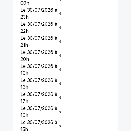
00h
Le 30/07/2026 à
23h
Le 30/07/2026 à
22h
Le 30/07/2026 à
21h
Le 30/07/2026 à
20h
Le 30/07/2026 à
19h
Le 30/07/2026 à
18h
Le 30/07/2026 à
17h
Le 30/07/2026 à
16h
Le 30/07/2026 à
15h