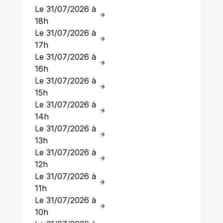
Le 31/07/2026 à
18h
Le 31/07/2026 à
17h
Le 31/07/2026 à
16h
Le 31/07/2026 à
15h
Le 31/07/2026 à
14h
Le 31/07/2026 à
13h
Le 31/07/2026 à
12h
Le 31/07/2026 à
11h
Le 31/07/2026 à
10h