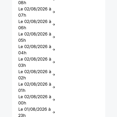
08h
Le 02/08/2026 à
07h
Le 02/08/2026 à
06h
Le 02/08/2026 à
05h
Le 02/08/2026 à
04h
Le 02/08/2026 à
03h
Le 02/08/2026 à
02h
Le 02/08/2026 à
01h
Le 02/08/2026 à
00h
Le 01/08/2026 à
23h