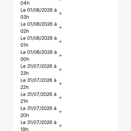
04h
Le 01/08/2026 à
03h
Le 01/08/2026 à
02h
Le 01/08/2026 à
01h
Le 01/08/2026 à
00h
Le 31/07/2026 à
23h
Le 31/07/2026 à
22h
Le 31/07/2026 à
21h
Le 31/07/2026 à
20h
Le 31/07/2026 à
19h