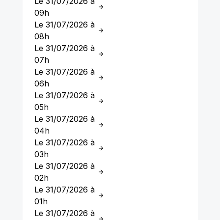
Le 31/07/2026 à
09h
Le 31/07/2026 à
08h
Le 31/07/2026 à
07h
Le 31/07/2026 à
06h
Le 31/07/2026 à
05h
Le 31/07/2026 à
04h
Le 31/07/2026 à
03h
Le 31/07/2026 à
02h
Le 31/07/2026 à
01h
Le 31/07/2026 à