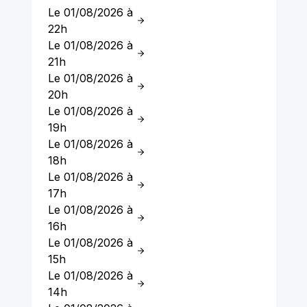
Le 01/08/2026 à
22h
Le 01/08/2026 à
21h
Le 01/08/2026 à
20h
Le 01/08/2026 à
19h
Le 01/08/2026 à
18h
Le 01/08/2026 à
17h
Le 01/08/2026 à
16h
Le 01/08/2026 à
15h
Le 01/08/2026 à
14h