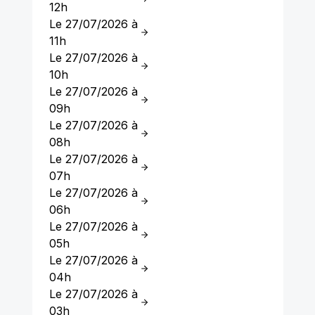
12h
Le 27/07/2026 à
11h
Le 27/07/2026 à
10h
Le 27/07/2026 à
09h
Le 27/07/2026 à
08h
Le 27/07/2026 à
07h
Le 27/07/2026 à
06h
Le 27/07/2026 à
05h
Le 27/07/2026 à
04h
Le 27/07/2026 à
03h