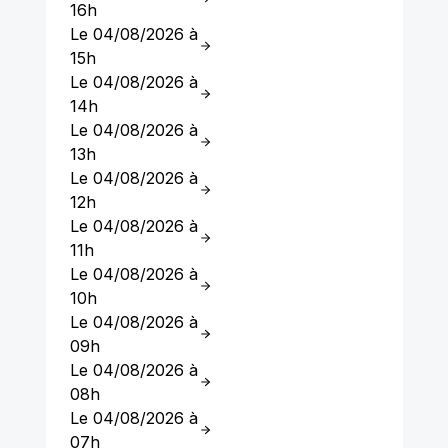
16h
Le 04/08/2026 à
15h
Le 04/08/2026 à
14h
Le 04/08/2026 à
13h
Le 04/08/2026 à
12h
Le 04/08/2026 à
11h
Le 04/08/2026 à
10h
Le 04/08/2026 à
09h
Le 04/08/2026 à
08h
Le 04/08/2026 à
07h