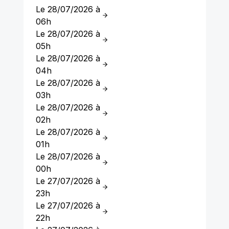
Le 28/07/2026 à
06h
Le 28/07/2026 à
05h
Le 28/07/2026 à
04h
Le 28/07/2026 à
03h
Le 28/07/2026 à
02h
Le 28/07/2026 à
01h
Le 28/07/2026 à
00h
Le 27/07/2026 à
23h
Le 27/07/2026 à
22h