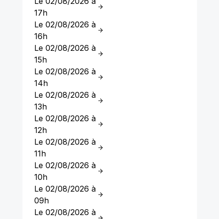
Le 02/08/2026 à
17h
Le 02/08/2026 à
16h
Le 02/08/2026 à
15h
Le 02/08/2026 à
14h
Le 02/08/2026 à
13h
Le 02/08/2026 à
12h
Le 02/08/2026 à
11h
Le 02/08/2026 à
10h
Le 02/08/2026 à
09h
Le 02/08/2026 à