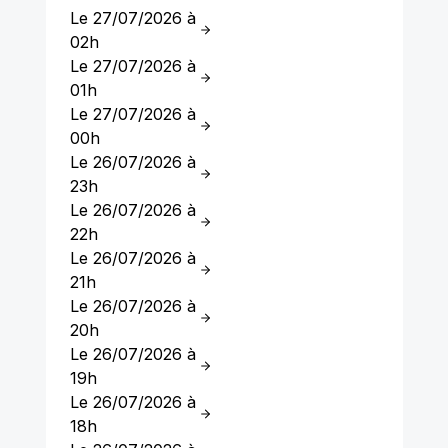
Le 27/07/2026 à
02h
Le 27/07/2026 à
01h
Le 27/07/2026 à
00h
Le 26/07/2026 à
23h
Le 26/07/2026 à
22h
Le 26/07/2026 à
21h
Le 26/07/2026 à
20h
Le 26/07/2026 à
19h
Le 26/07/2026 à
18h