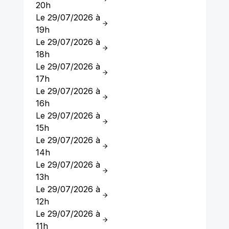
20h
Le 29/07/2026 à
19h
Le 29/07/2026 à
18h
Le 29/07/2026 à
17h
Le 29/07/2026 à
16h
Le 29/07/2026 à
15h
Le 29/07/2026 à
14h
Le 29/07/2026 à
13h
Le 29/07/2026 à
12h
Le 29/07/2026 à
11h