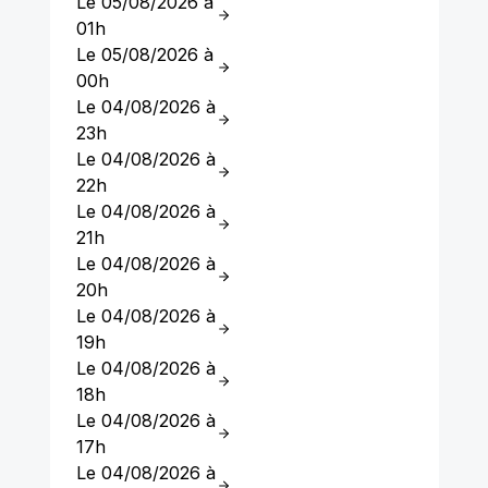
Le 05/08/2026 à
01h
Le 05/08/2026 à
00h
Le 04/08/2026 à
23h
Le 04/08/2026 à
22h
Le 04/08/2026 à
21h
Le 04/08/2026 à
20h
Le 04/08/2026 à
19h
Le 04/08/2026 à
18h
Le 04/08/2026 à
17h
Le 04/08/2026 à