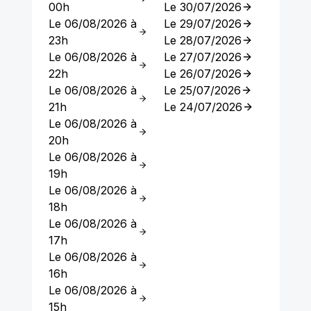
00h
Le 30/07/2026
Le 06/08/2026 à
Le 29/07/2026
23h
Le 28/07/2026
Le 06/08/2026 à
Le 27/07/2026
22h
Le 26/07/2026
Le 06/08/2026 à
Le 25/07/2026
21h
Le 24/07/2026
Le 06/08/2026 à
20h
Le 06/08/2026 à
19h
Le 06/08/2026 à
18h
Le 06/08/2026 à
17h
Le 06/08/2026 à
16h
Le 06/08/2026 à
15h