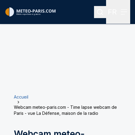
FR
Rechercher
Menu
Menu des
Accueil
Webcam meteo-paris.com - Time lapse webcam de
Paris - vue La Défense, maison de la radio
Webcam meteo-