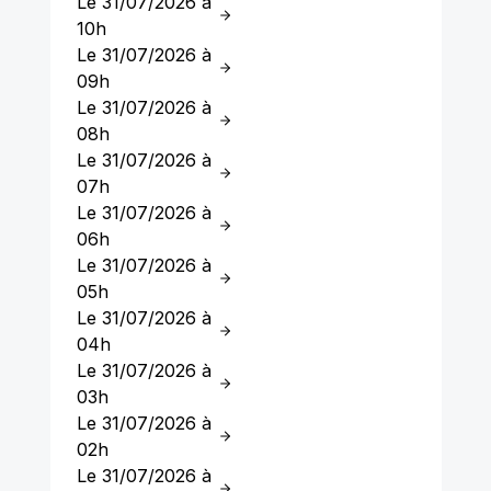
Le 31/07/2026 à
10h
Le 31/07/2026 à
09h
Le 31/07/2026 à
08h
Le 31/07/2026 à
07h
Le 31/07/2026 à
06h
Le 31/07/2026 à
05h
Le 31/07/2026 à
04h
Le 31/07/2026 à
03h
Le 31/07/2026 à
02h
Le 31/07/2026 à