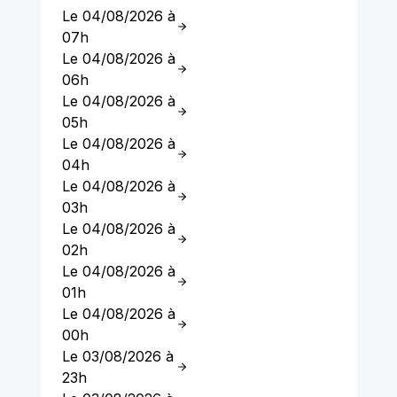
Le 04/08/2026 à
07h
Le 04/08/2026 à
06h
Le 04/08/2026 à
05h
Le 04/08/2026 à
04h
Le 04/08/2026 à
03h
Le 04/08/2026 à
02h
Le 04/08/2026 à
01h
Le 04/08/2026 à
00h
Le 03/08/2026 à
23h