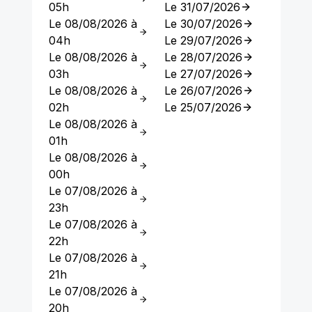
05h
Le 31/07/2026
Le 08/08/2026 à
Le 30/07/2026
04h
Le 29/07/2026
Le 08/08/2026 à
Le 28/07/2026
03h
Le 27/07/2026
Le 08/08/2026 à
Le 26/07/2026
02h
Le 25/07/2026
Le 08/08/2026 à
01h
Le 08/08/2026 à
00h
Le 07/08/2026 à
23h
Le 07/08/2026 à
22h
Le 07/08/2026 à
21h
Le 07/08/2026 à
20h