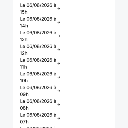
Le 06/08/2026 à
15h
Le 06/08/2026 à
14h
Le 06/08/2026 à
13h
Le 06/08/2026 à
12h
Le 06/08/2026 à
11h
Le 06/08/2026 à
10h
Le 06/08/2026 à
09h
Le 06/08/2026 à
08h
Le 06/08/2026 à
07h