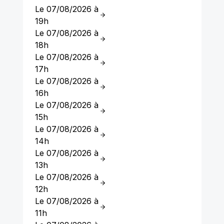
Le 07/08/2026 à
19h
Le 07/08/2026 à
18h
Le 07/08/2026 à
17h
Le 07/08/2026 à
16h
Le 07/08/2026 à
15h
Le 07/08/2026 à
14h
Le 07/08/2026 à
13h
Le 07/08/2026 à
12h
Le 07/08/2026 à
11h