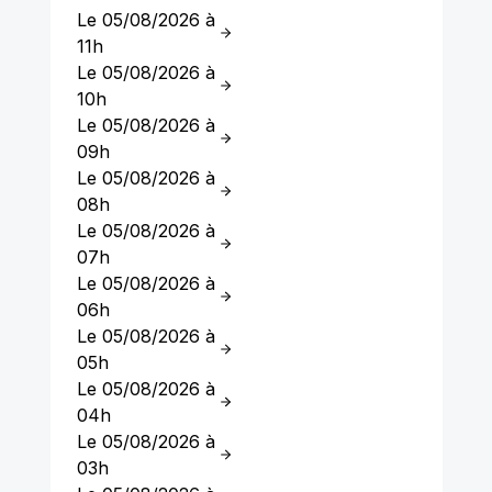
Le 05/08/2026 à
11h
Le 05/08/2026 à
10h
Le 05/08/2026 à
09h
Le 05/08/2026 à
08h
Le 05/08/2026 à
07h
Le 05/08/2026 à
06h
Le 05/08/2026 à
05h
Le 05/08/2026 à
04h
Le 05/08/2026 à
03h