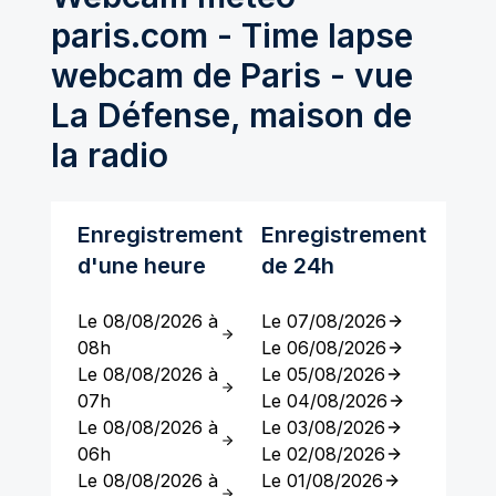
paris.com - Time lapse
webcam de Paris - vue
La Défense, maison de
la radio
Enregistrement
Enregistrement
d'une heure
de 24h
Le 08/08/2026 à
Le 07/08/2026
08h
Le 06/08/2026
Le 08/08/2026 à
Le 05/08/2026
07h
Le 04/08/2026
Le 08/08/2026 à
Le 03/08/2026
06h
Le 02/08/2026
Le 08/08/2026 à
Le 01/08/2026