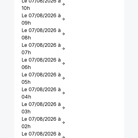
Le 07/08/2026 à
10h
Le 07/08/2026 à
09h
Le 07/08/2026 à
08h
Le 07/08/2026 à
07h
Le 07/08/2026 à
06h
Le 07/08/2026 à
05h
Le 07/08/2026 à
04h
Le 07/08/2026 à
03h
Le 07/08/2026 à
02h
Le 07/08/2026 à