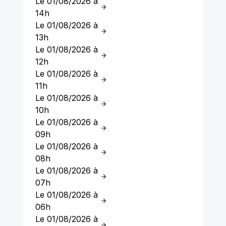
Le 01/08/2026 à
14h
Le 01/08/2026 à
13h
Le 01/08/2026 à
12h
Le 01/08/2026 à
11h
Le 01/08/2026 à
10h
Le 01/08/2026 à
09h
Le 01/08/2026 à
08h
Le 01/08/2026 à
07h
Le 01/08/2026 à
06h
Le 01/08/2026 à