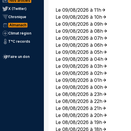
Nos articles
X (Twitter)
Le 09/08/2026 à 11h
Le 09/08/2026 à 10h
Chronique
Le 09/08/2026 à 09h
Almanach
Le 09/08/2026 à 08h
Climat région
Le 09/08/2026 à 07h
T°C records
Le 09/08/2026 à 06h
Le 09/08/2026 à 05h
Faire un don
Le 09/08/2026 à 04h
Le 09/08/2026 à 03h
Le 09/08/2026 à 02h
Le 09/08/2026 à 01h
Le 09/08/2026 à 00h
Le 08/08/2026 à 23h
Le 08/08/2026 à 22h
Le 08/08/2026 à 21h
Le 08/08/2026 à 20h
Le 08/08/2026 à 19h
Le 08/08/2026 à 18h