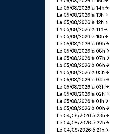
Le 05/08/2026 à 15h
Le 05/08/2026 à 14h
Le 05/08/2026 à 13h
Le 05/08/2026 à 12h
Le 05/08/2026 à 11h
Le 05/08/2026 à 10h
Le 05/08/2026 à 09h
Le 05/08/2026 à 08h
Le 05/08/2026 à 07h
Le 05/08/2026 à 06h
Le 05/08/2026 à 05h
Le 05/08/2026 à 04h
Le 05/08/2026 à 03h
Le 05/08/2026 à 02h
Le 05/08/2026 à 01h
Le 05/08/2026 à 00h
Le 04/08/2026 à 23h
Le 04/08/2026 à 22h
Le 04/08/2026 à 21h