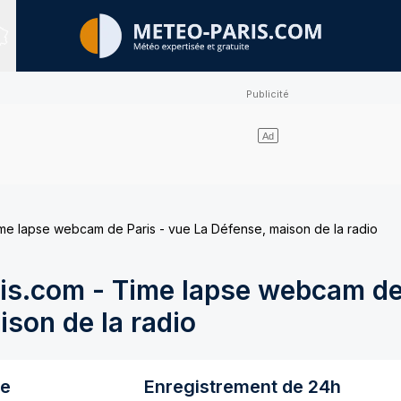
Sites expertisés
e lapse webcam de Paris - vue La Défense, maison de la radio
s.com - Time lapse webcam de 
son de la radio
re
Enregistrement de 24h