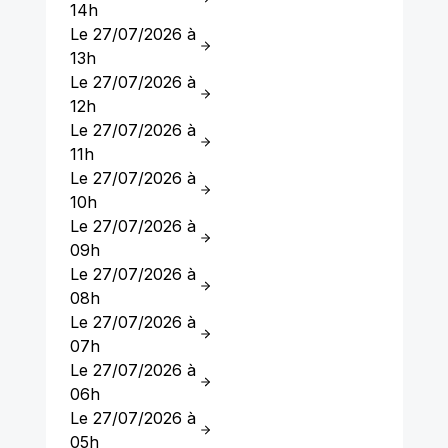
14h
Le 27/07/2026 à
13h
Le 27/07/2026 à
12h
Le 27/07/2026 à
11h
Le 27/07/2026 à
10h
Le 27/07/2026 à
09h
Le 27/07/2026 à
08h
Le 27/07/2026 à
07h
Le 27/07/2026 à
06h
Le 27/07/2026 à
05h