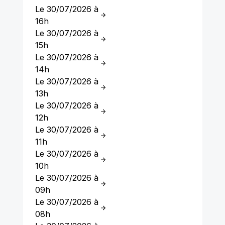
Le 30/07/2026 à
16h
Le 30/07/2026 à
15h
Le 30/07/2026 à
14h
Le 30/07/2026 à
13h
Le 30/07/2026 à
12h
Le 30/07/2026 à
11h
Le 30/07/2026 à
10h
Le 30/07/2026 à
09h
Le 30/07/2026 à
08h