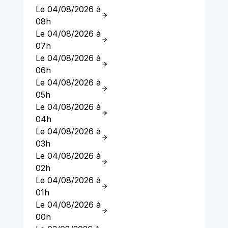
Le 04/08/2026 à
08h
Le 04/08/2026 à
07h
Le 04/08/2026 à
06h
Le 04/08/2026 à
05h
Le 04/08/2026 à
04h
Le 04/08/2026 à
03h
Le 04/08/2026 à
02h
Le 04/08/2026 à
01h
Le 04/08/2026 à
00h