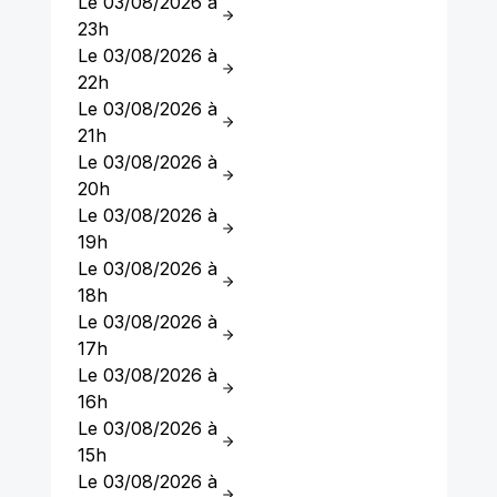
Le 03/08/2026 à
23h
Le 03/08/2026 à
22h
Le 03/08/2026 à
21h
Le 03/08/2026 à
20h
Le 03/08/2026 à
19h
Le 03/08/2026 à
18h
Le 03/08/2026 à
17h
Le 03/08/2026 à
16h
Le 03/08/2026 à
15h
Le 03/08/2026 à