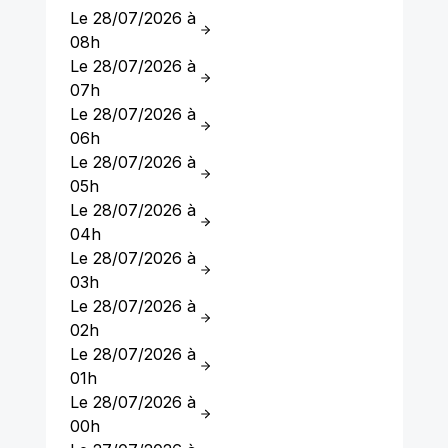
Le 28/07/2026 à
08h
Le 28/07/2026 à
07h
Le 28/07/2026 à
06h
Le 28/07/2026 à
05h
Le 28/07/2026 à
04h
Le 28/07/2026 à
03h
Le 28/07/2026 à
02h
Le 28/07/2026 à
01h
Le 28/07/2026 à
00h