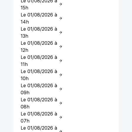
Le 01/08/2026 à
15h
Le 01/08/2026 à
14h
Le 01/08/2026 à
13h
Le 01/08/2026 à
12h
Le 01/08/2026 à
11h
Le 01/08/2026 à
10h
Le 01/08/2026 à
09h
Le 01/08/2026 à
08h
Le 01/08/2026 à
07h
Le 01/08/2026 à