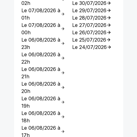
02h
Le 30/07/2026
Le 07/08/2026 à
Le 29/07/2026
01h
Le 28/07/2026
Le 07/08/2026 à
Le 27/07/2026
00h
Le 26/07/2026
Le 06/08/2026 à
Le 25/07/2026
23h
Le 24/07/2026
Le 06/08/2026 à
22h
Le 06/08/2026 à
21h
Le 06/08/2026 à
20h
Le 06/08/2026 à
19h
Le 06/08/2026 à
18h
Le 06/08/2026 à
17h