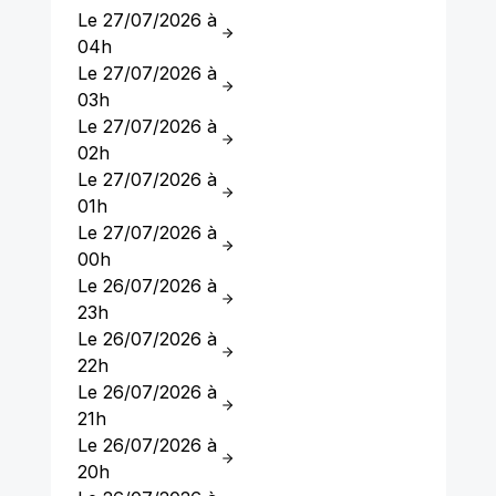
Le 27/07/2026 à
04h
Le 27/07/2026 à
03h
Le 27/07/2026 à
02h
Le 27/07/2026 à
01h
Le 27/07/2026 à
00h
Le 26/07/2026 à
23h
Le 26/07/2026 à
22h
Le 26/07/2026 à
21h
Le 26/07/2026 à
20h