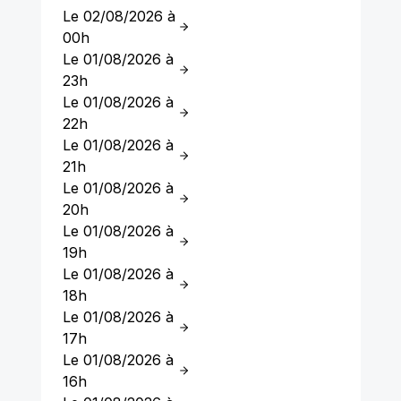
Le 02/08/2026 à
00h
Le 01/08/2026 à
23h
Le 01/08/2026 à
22h
Le 01/08/2026 à
21h
Le 01/08/2026 à
20h
Le 01/08/2026 à
19h
Le 01/08/2026 à
18h
Le 01/08/2026 à
17h
Le 01/08/2026 à
16h