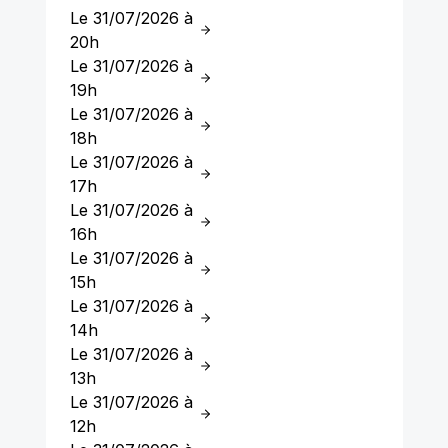
Le 31/07/2026 à
20h
Le 31/07/2026 à
19h
Le 31/07/2026 à
18h
Le 31/07/2026 à
17h
Le 31/07/2026 à
16h
Le 31/07/2026 à
15h
Le 31/07/2026 à
14h
Le 31/07/2026 à
13h
Le 31/07/2026 à
12h