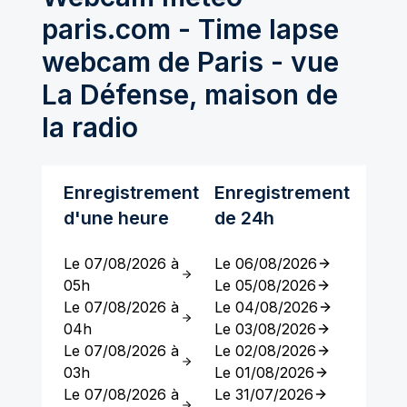
paris.com - Time lapse
webcam de Paris - vue
La Défense, maison de
la radio
Enregistrement
Enregistrement
d'une heure
de 24h
Le 07/08/2026 à
Le 06/08/2026
05h
Le 05/08/2026
Le 07/08/2026 à
Le 04/08/2026
04h
Le 03/08/2026
Le 07/08/2026 à
Le 02/08/2026
03h
Le 01/08/2026
Le 07/08/2026 à
Le 31/07/2026