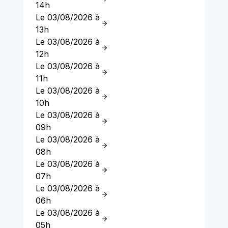
14h
Le 03/08/2026 à
13h
Le 03/08/2026 à
12h
Le 03/08/2026 à
11h
Le 03/08/2026 à
10h
Le 03/08/2026 à
09h
Le 03/08/2026 à
08h
Le 03/08/2026 à
07h
Le 03/08/2026 à
06h
Le 03/08/2026 à
05h