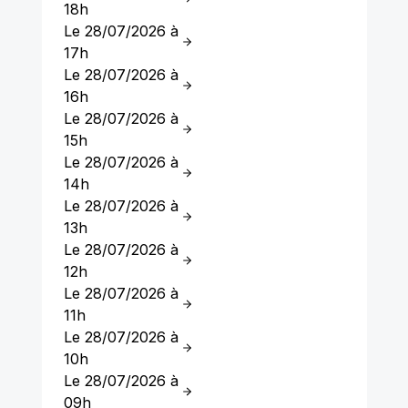
18h
Le 28/07/2026 à
17h
Le 28/07/2026 à
16h
Le 28/07/2026 à
15h
Le 28/07/2026 à
14h
Le 28/07/2026 à
13h
Le 28/07/2026 à
12h
Le 28/07/2026 à
11h
Le 28/07/2026 à
10h
Le 28/07/2026 à
09h