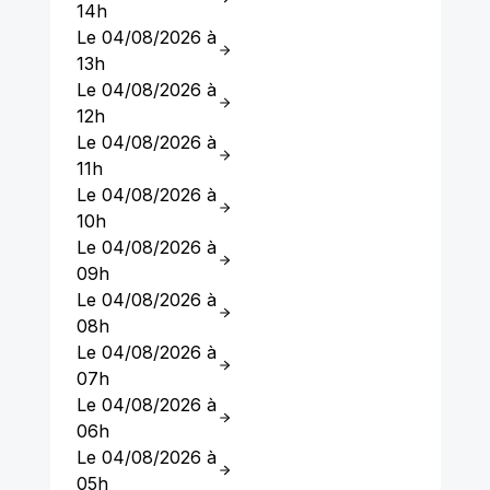
14h
Le 04/08/2026 à
13h
Le 04/08/2026 à
12h
Le 04/08/2026 à
11h
Le 04/08/2026 à
10h
Le 04/08/2026 à
09h
Le 04/08/2026 à
08h
Le 04/08/2026 à
07h
Le 04/08/2026 à
06h
Le 04/08/2026 à
05h