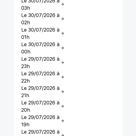
Le 30/07/2026 à
03h
Le 30/07/2026 à
02h
Le 30/07/2026 à
01h
Le 30/07/2026 à
00h
Le 29/07/2026 à
23h
Le 29/07/2026 à
22h
Le 29/07/2026 à
21h
Le 29/07/2026 à
20h
Le 29/07/2026 à
19h
Le 29/07/2026 à