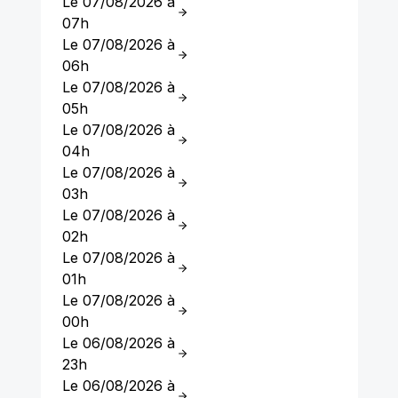
Le 07/08/2026 à
07h
Le 07/08/2026 à
06h
Le 07/08/2026 à
05h
Le 07/08/2026 à
04h
Le 07/08/2026 à
03h
Le 07/08/2026 à
02h
Le 07/08/2026 à
01h
Le 07/08/2026 à
00h
Le 06/08/2026 à
23h
Le 06/08/2026 à