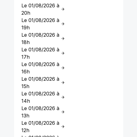
Le 01/08/2026 à
20h
Le 01/08/2026 à
19h
Le 01/08/2026 à
18h
Le 01/08/2026 à
17h
Le 01/08/2026 à
16h
Le 01/08/2026 à
15h
Le 01/08/2026 à
14h
Le 01/08/2026 à
13h
Le 01/08/2026 à
12h