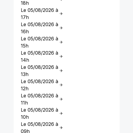
18h
Le 05/08/2026 à
17h
Le 05/08/2026 à
16h
Le 05/08/2026 à
15h
Le 05/08/2026 à
14h
Le 05/08/2026 à
13h
Le 05/08/2026 à
12h
Le 05/08/2026 à
11h
Le 05/08/2026 à
10h
Le 05/08/2026 à
09h