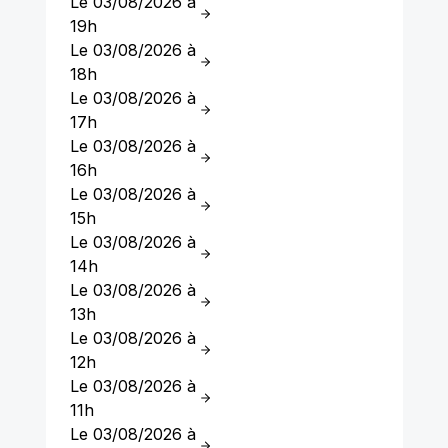
Le 03/08/2026 à
19h
Le 03/08/2026 à
18h
Le 03/08/2026 à
17h
Le 03/08/2026 à
16h
Le 03/08/2026 à
15h
Le 03/08/2026 à
14h
Le 03/08/2026 à
13h
Le 03/08/2026 à
12h
Le 03/08/2026 à
11h
Le 03/08/2026 à