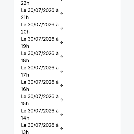
22h
Le 30/07/2026 à
21h
Le 30/07/2026 à
20h
Le 30/07/2026 à
19h
Le 30/07/2026 à
18h
Le 30/07/2026 à
17h
Le 30/07/2026 à
16h
Le 30/07/2026 à
15h
Le 30/07/2026 à
14h
Le 30/07/2026 à
13h