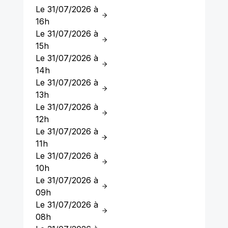
Le 31/07/2026 à
16h
Le 31/07/2026 à
15h
Le 31/07/2026 à
14h
Le 31/07/2026 à
13h
Le 31/07/2026 à
12h
Le 31/07/2026 à
11h
Le 31/07/2026 à
10h
Le 31/07/2026 à
09h
Le 31/07/2026 à
08h