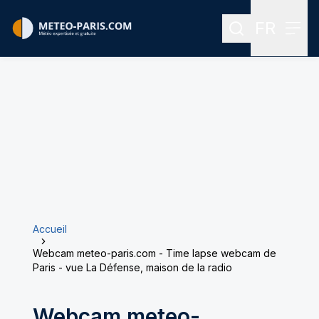
FR
Rechercher
Menu
Menu des
Accueil
Webcam meteo-paris.com - Time lapse webcam de
Paris - vue La Défense, maison de la radio
Webcam meteo-