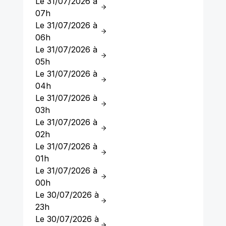
Le 31/07/2026 à
07h
Le 31/07/2026 à
06h
Le 31/07/2026 à
05h
Le 31/07/2026 à
04h
Le 31/07/2026 à
03h
Le 31/07/2026 à
02h
Le 31/07/2026 à
01h
Le 31/07/2026 à
00h
Le 30/07/2026 à
23h
Le 30/07/2026 à