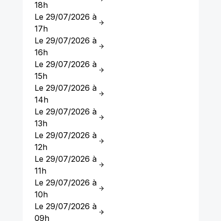
18h
Le 29/07/2026 à
17h
Le 29/07/2026 à
16h
Le 29/07/2026 à
15h
Le 29/07/2026 à
14h
Le 29/07/2026 à
13h
Le 29/07/2026 à
12h
Le 29/07/2026 à
11h
Le 29/07/2026 à
10h
Le 29/07/2026 à
09h