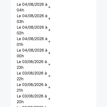
Le 04/08/2026 à
04h
Le 04/08/2026 à
03h
Le 04/08/2026 à
02h
Le 04/08/2026 à
01h
Le 04/08/2026 à
00h
Le 03/08/2026 à
23h
Le 03/08/2026 à
22h
Le 03/08/2026 à
21h
Le 03/08/2026 à
20h