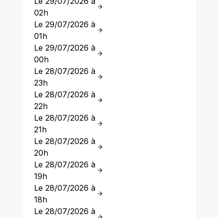
Le 29/07/2026 à
02h
Le 29/07/2026 à
01h
Le 29/07/2026 à
00h
Le 28/07/2026 à
23h
Le 28/07/2026 à
22h
Le 28/07/2026 à
21h
Le 28/07/2026 à
20h
Le 28/07/2026 à
19h
Le 28/07/2026 à
18h
Le 28/07/2026 à