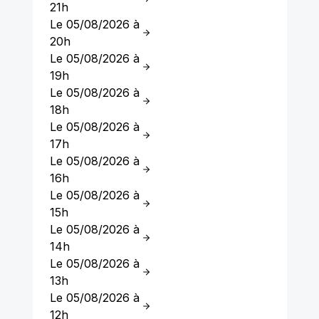
21h
Le 05/08/2026 à
20h
Le 05/08/2026 à
19h
Le 05/08/2026 à
18h
Le 05/08/2026 à
17h
Le 05/08/2026 à
16h
Le 05/08/2026 à
15h
Le 05/08/2026 à
14h
Le 05/08/2026 à
13h
Le 05/08/2026 à
12h