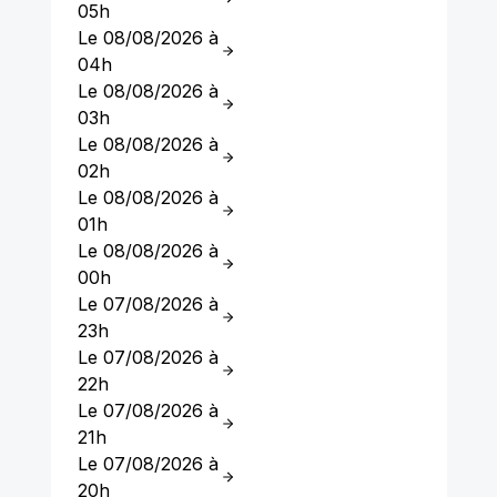
05h
Le 08/08/2026 à
04h
Le 08/08/2026 à
03h
Le 08/08/2026 à
02h
Le 08/08/2026 à
01h
Le 08/08/2026 à
00h
Le 07/08/2026 à
23h
Le 07/08/2026 à
22h
Le 07/08/2026 à
21h
Le 07/08/2026 à
20h