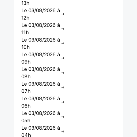
13h
Le 03/08/2026 à
12h
Le 03/08/2026 à
11h
Le 03/08/2026 à
10h
Le 03/08/2026 à
09h
Le 03/08/2026 à
08h
Le 03/08/2026 à
07h
Le 03/08/2026 à
06h
Le 03/08/2026 à
05h
Le 03/08/2026 à
04h