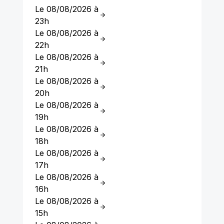
Le 08/08/2026 à
23h
Le 08/08/2026 à
22h
Le 08/08/2026 à
21h
Le 08/08/2026 à
20h
Le 08/08/2026 à
19h
Le 08/08/2026 à
18h
Le 08/08/2026 à
17h
Le 08/08/2026 à
16h
Le 08/08/2026 à
15h