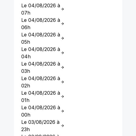
Le 04/08/2026 à
07h
Le 04/08/2026 à
06h
Le 04/08/2026 à
05h
Le 04/08/2026 à
04h
Le 04/08/2026 à
03h
Le 04/08/2026 à
02h
Le 04/08/2026 à
01h
Le 04/08/2026 à
00h
Le 03/08/2026 à
23h