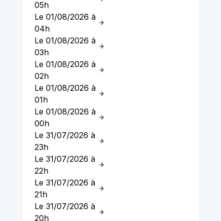
05h
Le 01/08/2026 à
04h
Le 01/08/2026 à
03h
Le 01/08/2026 à
02h
Le 01/08/2026 à
01h
Le 01/08/2026 à
00h
Le 31/07/2026 à
23h
Le 31/07/2026 à
22h
Le 31/07/2026 à
21h
Le 31/07/2026 à
20h