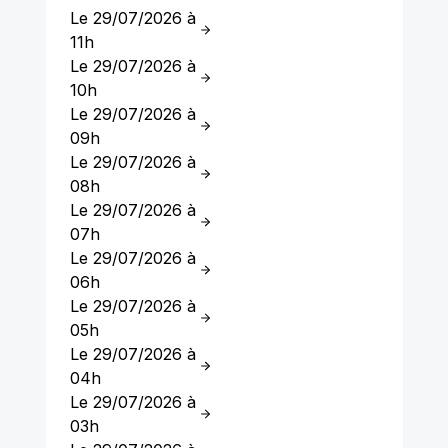
Le 29/07/2026 à
11h
Le 29/07/2026 à
10h
Le 29/07/2026 à
09h
Le 29/07/2026 à
08h
Le 29/07/2026 à
07h
Le 29/07/2026 à
06h
Le 29/07/2026 à
05h
Le 29/07/2026 à
04h
Le 29/07/2026 à
03h