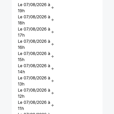
Le 07/08/2026 à
19h
Le 07/08/2026 à
18h
Le 07/08/2026 à
17h
Le 07/08/2026 à
16h
Le 07/08/2026 à
15h
Le 07/08/2026 à
14h
Le 07/08/2026 à
13h
Le 07/08/2026 à
12h
Le 07/08/2026 à
11h