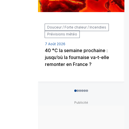
Douceur / Forte chaleur / Incendies
Prévisions météo
7 Août 2026
40 °C la semaine prochaine :
jusqu’où la fournaise va-t-elle
remonter en France ?
0
1
2
3
4
5