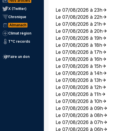
Nos articles
X (Twitter)
Le 07/08/2026 à 23h
Le 07/08/2026 à 22h
Chronique
Le 07/08/2026 à 21h
Almanach
Le 07/08/2026 à 20h
Climat région
Le 07/08/2026 à 19h
T°C records
Le 07/08/2026 à 18h
Le 07/08/2026 à 17h
Faire un don
Le 07/08/2026 à 16h
Le 07/08/2026 à 15h
Le 07/08/2026 à 14h
Le 07/08/2026 à 13h
Le 07/08/2026 à 12h
Le 07/08/2026 à 11h
Le 07/08/2026 à 10h
Le 07/08/2026 à 09h
Le 07/08/2026 à 08h
Le 07/08/2026 à 07h
Le 07/08/2026 à 06h