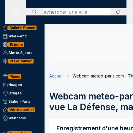
Rechercher
Menu secondaire
Bulletin France
Week-end
15 jours
Alerte 8 jours
Prévi. saison
Accueil
Webcam meteo-paris.com - Tim
Pluies
Nuages
Orages
Webcam meteo-pari
Station Paris
vue La Défense, mai
Votre quartier
Webcams
Enregistrement d'une heu