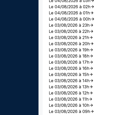
Le 04/08/2026 à 03h
Le 04/08/2026 à 02h
Le 04/08/2026 à 01h
Le 04/08/2026 à 00h
Le 03/08/2026 à 23h
Le 03/08/2026 à 22h
Le 03/08/2026 à 21h
Le 03/08/2026 à 20h
Le 03/08/2026 à 19h
Le 03/08/2026 à 18h
Le 03/08/2026 à 17h
Le 03/08/2026 à 16h
Le 03/08/2026 à 15h
Le 03/08/2026 à 14h
Le 03/08/2026 à 13h
Le 03/08/2026 à 12h
Le 03/08/2026 à 11h
Le 03/08/2026 à 10h
Le 03/08/2026 à 09h