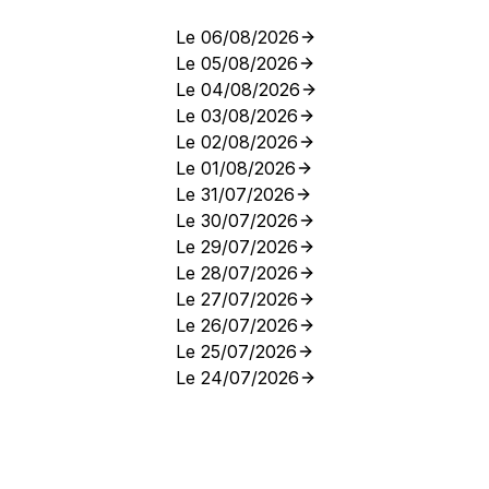
Le 06/08/2026
Le 05/08/2026
Le 04/08/2026
Le 03/08/2026
Le 02/08/2026
Le 01/08/2026
Le 31/07/2026
Le 30/07/2026
Le 29/07/2026
Le 28/07/2026
Le 27/07/2026
Le 26/07/2026
Le 25/07/2026
Le 24/07/2026