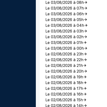
Le 03/08/2026 à 08h
Le 03/08/2026 à 07h
Le 03/08/2026 à 06h
Le 03/08/2026 à 05h
Le 03/08/2026 à 04h
Le 03/08/2026 à 03h
Le 03/08/2026 à 02h
Le 03/08/2026 à 01h
Le 03/08/2026 à 00h
Le 02/08/2026 à 23h
Le 02/08/2026 à 22h
Le 02/08/2026 à 21h
Le 02/08/2026 à 20h
Le 02/08/2026 à 19h
Le 02/08/2026 à 18h
Le 02/08/2026 à 17h
Le 02/08/2026 à 16h
Le 02/08/2026 à 15h
Le 02/08/2026 à 14h