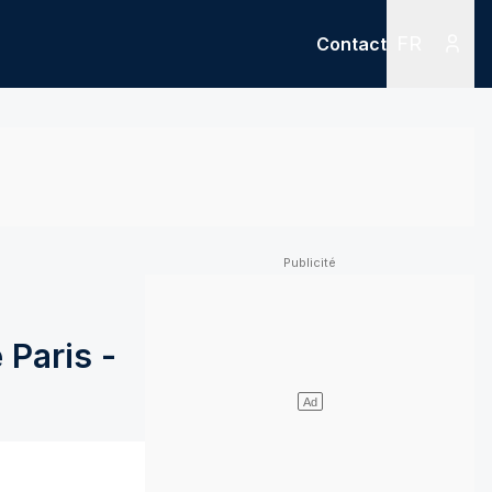
FR
Contact
Menu
Menu des
Paris -