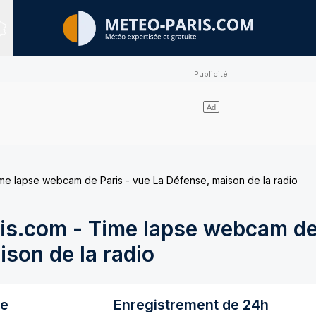
Sites expertisés
e lapse webcam de Paris - vue La Défense, maison de la radio
s.com - Time lapse webcam de 
son de la radio
re
Enregistrement de 24h