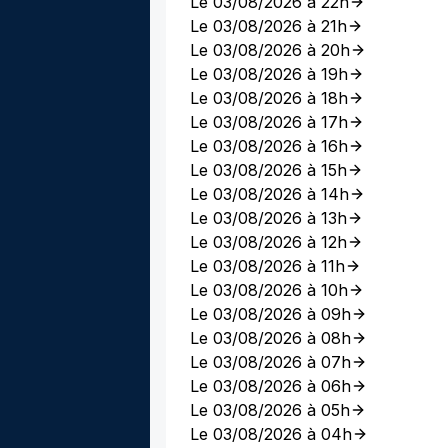
Le 03/08/2026 à 22h
Le 03/08/2026 à 21h
Le 03/08/2026 à 20h
Le 03/08/2026 à 19h
Le 03/08/2026 à 18h
Le 03/08/2026 à 17h
Le 03/08/2026 à 16h
Le 03/08/2026 à 15h
Le 03/08/2026 à 14h
Le 03/08/2026 à 13h
Le 03/08/2026 à 12h
Le 03/08/2026 à 11h
Le 03/08/2026 à 10h
Le 03/08/2026 à 09h
Le 03/08/2026 à 08h
Le 03/08/2026 à 07h
Le 03/08/2026 à 06h
Le 03/08/2026 à 05h
Le 03/08/2026 à 04h