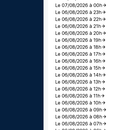
Le 07/08/2026 à 00h
Le 06/08/2026 à 23h
Le 06/08/2026 à 22h
Le 06/08/2026 à 21h
Le 06/08/2026 à 20h
Le 06/08/2026 à 19h
Le 06/08/2026 à 18h
Le 06/08/2026 à 17h
Le 06/08/2026 à 16h
Le 06/08/2026 à 15h
Le 06/08/2026 à 14h
Le 06/08/2026 à 13h
Le 06/08/2026 à 12h
Le 06/08/2026 à 11h
Le 06/08/2026 à 10h
Le 06/08/2026 à 09h
Le 06/08/2026 à 08h
Le 06/08/2026 à 07h