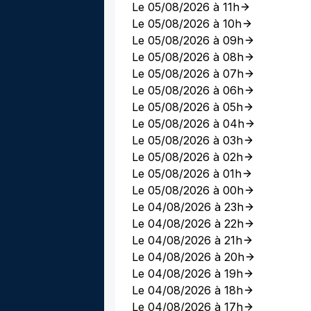
Le 05/08/2026 à 11h
Le 05/08/2026 à 10h
Le 05/08/2026 à 09h
Le 05/08/2026 à 08h
Le 05/08/2026 à 07h
Le 05/08/2026 à 06h
Le 05/08/2026 à 05h
Le 05/08/2026 à 04h
Le 05/08/2026 à 03h
Le 05/08/2026 à 02h
Le 05/08/2026 à 01h
Le 05/08/2026 à 00h
Le 04/08/2026 à 23h
Le 04/08/2026 à 22h
Le 04/08/2026 à 21h
Le 04/08/2026 à 20h
Le 04/08/2026 à 19h
Le 04/08/2026 à 18h
Le 04/08/2026 à 17h