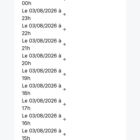
00h
Le 03/08/2026 à
23h
Le 03/08/2026 à
22h
Le 03/08/2026 à
21h
Le 03/08/2026 à
20h
Le 03/08/2026 à
19h
Le 03/08/2026 à
18h
Le 03/08/2026 à
17h
Le 03/08/2026 à
16h
Le 03/08/2026 à
15h