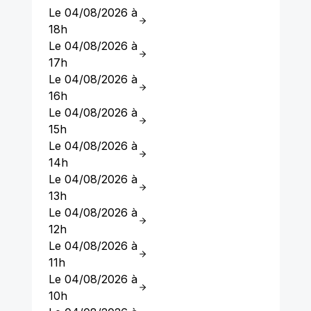
Le 04/08/2026 à
18h
Le 04/08/2026 à
17h
Le 04/08/2026 à
16h
Le 04/08/2026 à
15h
Le 04/08/2026 à
14h
Le 04/08/2026 à
13h
Le 04/08/2026 à
12h
Le 04/08/2026 à
11h
Le 04/08/2026 à
10h