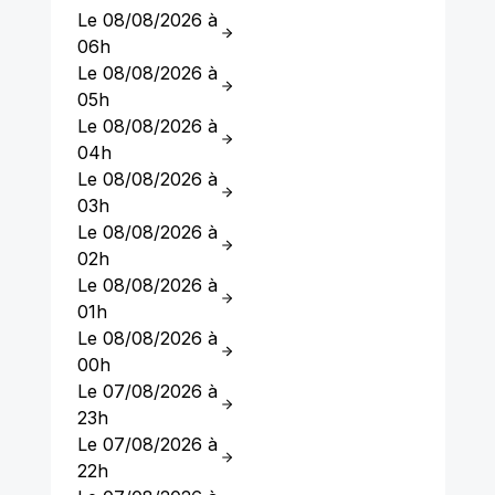
Le 08/08/2026 à
06h
Le 08/08/2026 à
05h
Le 08/08/2026 à
04h
Le 08/08/2026 à
03h
Le 08/08/2026 à
02h
Le 08/08/2026 à
01h
Le 08/08/2026 à
00h
Le 07/08/2026 à
23h
Le 07/08/2026 à
22h