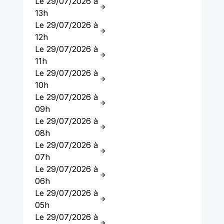
Le 29/07/2026 à
13h
Le 29/07/2026 à
12h
Le 29/07/2026 à
11h
Le 29/07/2026 à
10h
Le 29/07/2026 à
09h
Le 29/07/2026 à
08h
Le 29/07/2026 à
07h
Le 29/07/2026 à
06h
Le 29/07/2026 à
05h
Le 29/07/2026 à