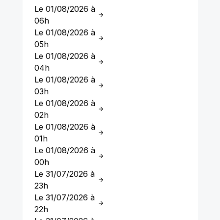
Le 01/08/2026 à
06h
Le 01/08/2026 à
05h
Le 01/08/2026 à
04h
Le 01/08/2026 à
03h
Le 01/08/2026 à
02h
Le 01/08/2026 à
01h
Le 01/08/2026 à
00h
Le 31/07/2026 à
23h
Le 31/07/2026 à
22h