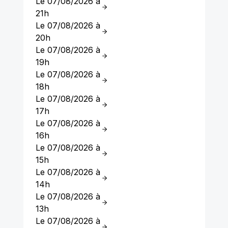
Le 07/08/2026 à
21h
Le 07/08/2026 à
20h
Le 07/08/2026 à
19h
Le 07/08/2026 à
18h
Le 07/08/2026 à
17h
Le 07/08/2026 à
16h
Le 07/08/2026 à
15h
Le 07/08/2026 à
14h
Le 07/08/2026 à
13h
Le 07/08/2026 à