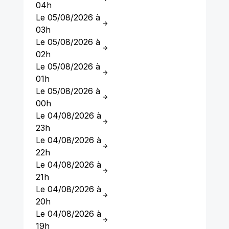
04h
Le 05/08/2026 à
03h
Le 05/08/2026 à
02h
Le 05/08/2026 à
01h
Le 05/08/2026 à
00h
Le 04/08/2026 à
23h
Le 04/08/2026 à
22h
Le 04/08/2026 à
21h
Le 04/08/2026 à
20h
Le 04/08/2026 à
19h