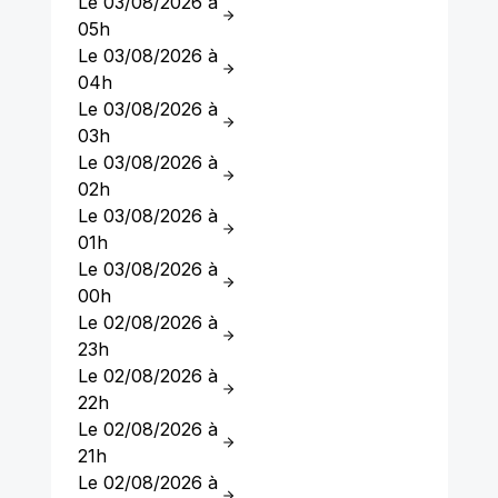
Le 03/08/2026 à
05h
Le 03/08/2026 à
04h
Le 03/08/2026 à
03h
Le 03/08/2026 à
02h
Le 03/08/2026 à
01h
Le 03/08/2026 à
00h
Le 02/08/2026 à
23h
Le 02/08/2026 à
22h
Le 02/08/2026 à
21h
Le 02/08/2026 à