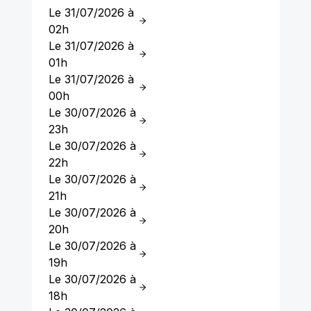
Le 31/07/2026 à
02h
Le 31/07/2026 à
01h
Le 31/07/2026 à
00h
Le 30/07/2026 à
23h
Le 30/07/2026 à
22h
Le 30/07/2026 à
21h
Le 30/07/2026 à
20h
Le 30/07/2026 à
19h
Le 30/07/2026 à
18h