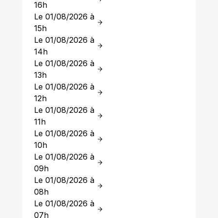
16h
Le 01/08/2026 à
15h
Le 01/08/2026 à
14h
Le 01/08/2026 à
13h
Le 01/08/2026 à
12h
Le 01/08/2026 à
11h
Le 01/08/2026 à
10h
Le 01/08/2026 à
09h
Le 01/08/2026 à
08h
Le 01/08/2026 à
07h