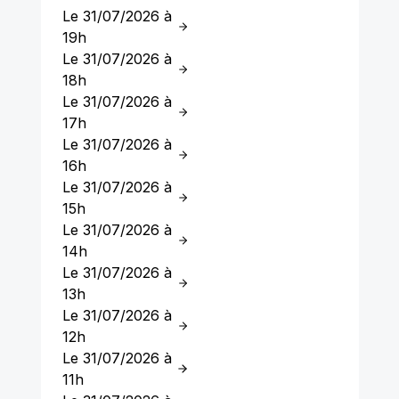
Le 31/07/2026 à
19h
Le 31/07/2026 à
18h
Le 31/07/2026 à
17h
Le 31/07/2026 à
16h
Le 31/07/2026 à
15h
Le 31/07/2026 à
14h
Le 31/07/2026 à
13h
Le 31/07/2026 à
12h
Le 31/07/2026 à
11h