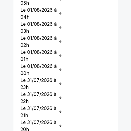
05h
Le 01/08/2026 à
04h
Le 01/08/2026 à
03h
Le 01/08/2026 à
02h
Le 01/08/2026 à
01h
Le 01/08/2026 à
00h
Le 31/07/2026 à
23h
Le 31/07/2026 à
22h
Le 31/07/2026 à
21h
Le 31/07/2026 à
20h