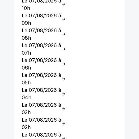
Le 07/08/2026 à
10h
Le 07/08/2026 à
09h
Le 07/08/2026 à
08h
Le 07/08/2026 à
07h
Le 07/08/2026 à
06h
Le 07/08/2026 à
05h
Le 07/08/2026 à
04h
Le 07/08/2026 à
03h
Le 07/08/2026 à
02h
Le 07/08/2026 à