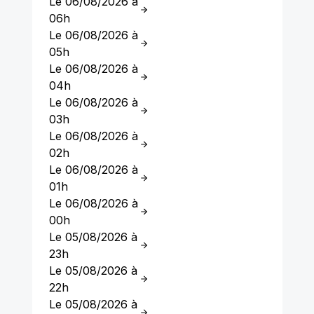
Le 06/08/2026 à
06h
Le 06/08/2026 à
05h
Le 06/08/2026 à
04h
Le 06/08/2026 à
03h
Le 06/08/2026 à
02h
Le 06/08/2026 à
01h
Le 06/08/2026 à
00h
Le 05/08/2026 à
23h
Le 05/08/2026 à
22h
Le 05/08/2026 à