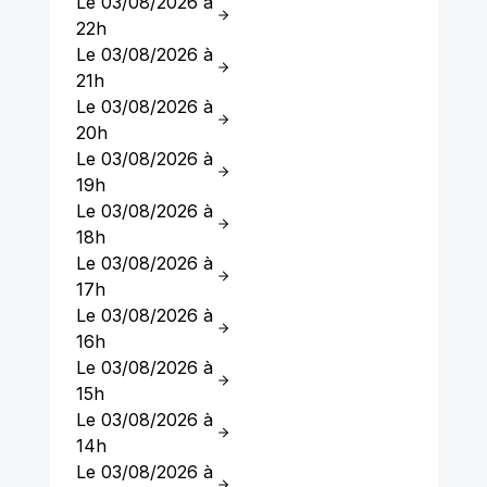
Le 03/08/2026 à
22h
Le 03/08/2026 à
21h
Le 03/08/2026 à
20h
Le 03/08/2026 à
19h
Le 03/08/2026 à
18h
Le 03/08/2026 à
17h
Le 03/08/2026 à
16h
Le 03/08/2026 à
15h
Le 03/08/2026 à
14h
Le 03/08/2026 à