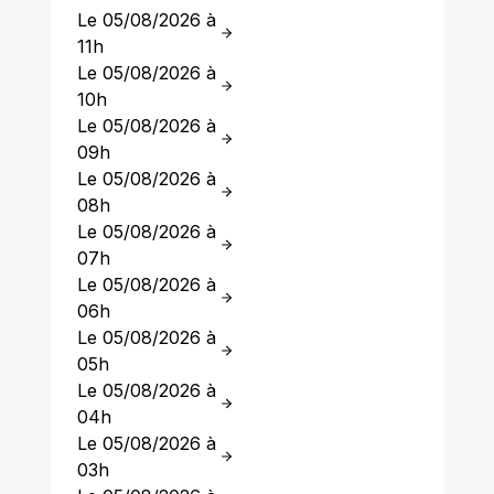
Le 05/08/2026 à
11h
Le 05/08/2026 à
10h
Le 05/08/2026 à
09h
Le 05/08/2026 à
08h
Le 05/08/2026 à
07h
Le 05/08/2026 à
06h
Le 05/08/2026 à
05h
Le 05/08/2026 à
04h
Le 05/08/2026 à
03h