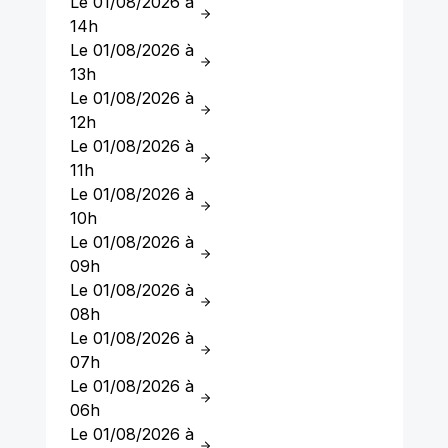
Le 01/08/2026 à
14h
Le 01/08/2026 à
13h
Le 01/08/2026 à
12h
Le 01/08/2026 à
11h
Le 01/08/2026 à
10h
Le 01/08/2026 à
09h
Le 01/08/2026 à
08h
Le 01/08/2026 à
07h
Le 01/08/2026 à
06h
Le 01/08/2026 à