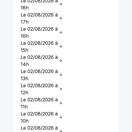
Le 02/08/2026 à
18h
Le 02/08/2026 à
17h
Le 02/08/2026 à
16h
Le 02/08/2026 à
15h
Le 02/08/2026 à
14h
Le 02/08/2026 à
13h
Le 02/08/2026 à
12h
Le 02/08/2026 à
11h
Le 02/08/2026 à
10h
Le 02/08/2026 à