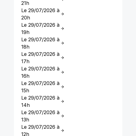
21h
Le 29/07/2026 à
20h
Le 29/07/2026 à
19h
Le 29/07/2026 à
18h
Le 29/07/2026 à
17h
Le 29/07/2026 à
16h
Le 29/07/2026 à
15h
Le 29/07/2026 à
14h
Le 29/07/2026 à
13h
Le 29/07/2026 à
12h