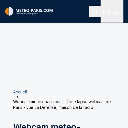
FR
Rechercher
Menu
Menu des
Accueil
Webcam meteo-paris.com - Time lapse webcam de
Paris - vue La Défense, maison de la radio
Webcam meteo-