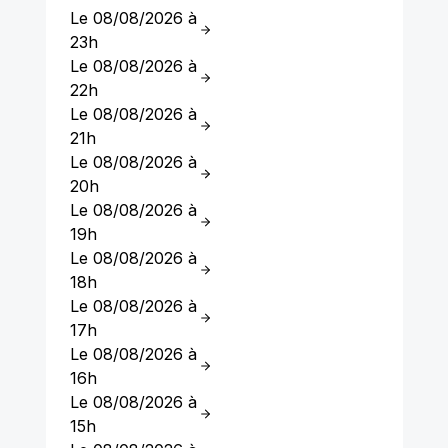
Le 08/08/2026 à
23h
Le 08/08/2026 à
22h
Le 08/08/2026 à
21h
Le 08/08/2026 à
20h
Le 08/08/2026 à
19h
Le 08/08/2026 à
18h
Le 08/08/2026 à
17h
Le 08/08/2026 à
16h
Le 08/08/2026 à
15h