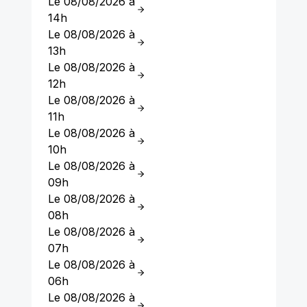
Le 08/08/2026 à
14h
Le 08/08/2026 à
13h
Le 08/08/2026 à
12h
Le 08/08/2026 à
11h
Le 08/08/2026 à
10h
Le 08/08/2026 à
09h
Le 08/08/2026 à
08h
Le 08/08/2026 à
07h
Le 08/08/2026 à
06h
Le 08/08/2026 à