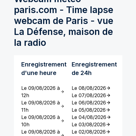
paris.com - Time lapse
webcam de Paris - vue
La Défense, maison de
la radio
Enregistrement
Enregistrement
d'une heure
de 24h
Le 09/08/2026 à
Le 08/08/2026
12h
Le 07/08/2026
Le 09/08/2026 à
Le 06/08/2026
11h
Le 05/08/2026
Le 09/08/2026 à
Le 04/08/2026
10h
Le 03/08/2026
Le 09/08/2026 à
Le 02/08/2026