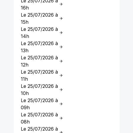
Le 25/07/2026 à
16h
Le 25/07/2026 à
15h
Le 25/07/2026 à
14h
Le 25/07/2026 à
13h
Le 25/07/2026 à
12h
Le 25/07/2026 à
11h
Le 25/07/2026 à
10h
Le 25/07/2026 à
09h
Le 25/07/2026 à
08h
Le 25/07/2026 à