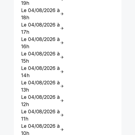
19h
Le 04/08/2026 à
18h
Le 04/08/2026 à
17h
Le 04/08/2026 à
16h
Le 04/08/2026 à
15h
Le 04/08/2026 à
14h
Le 04/08/2026 à
13h
Le 04/08/2026 à
12h
Le 04/08/2026 à
11h
Le 04/08/2026 à
10h