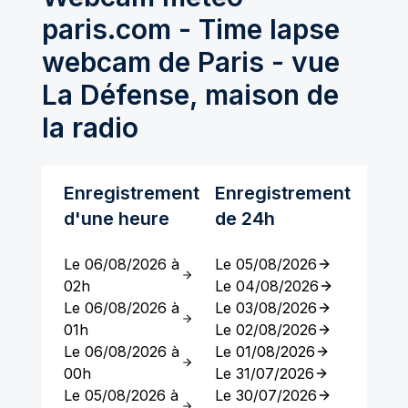
paris.com - Time lapse
webcam de Paris - vue
La Défense, maison de
la radio
Enregistrement
Enregistrement
d'une heure
de 24h
Le 06/08/2026 à
Le 05/08/2026
02h
Le 04/08/2026
Le 06/08/2026 à
Le 03/08/2026
01h
Le 02/08/2026
Le 06/08/2026 à
Le 01/08/2026
00h
Le 31/07/2026
Le 05/08/2026 à
Le 30/07/2026