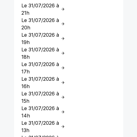
Le 31/07/2026 à
21h
Le 31/07/2026 à
20h
Le 31/07/2026 à
19h
Le 31/07/2026 à
18h
Le 31/07/2026 à
17h
Le 31/07/2026 à
16h
Le 31/07/2026 à
15h
Le 31/07/2026 à
14h
Le 31/07/2026 à
13h