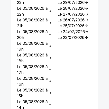
23h
Le 29/07/2026
Le 05/08/2026 à
Le 28/07/2026
22h
Le 27/07/2026
Le 05/08/2026 à
Le 26/07/2026
21h
Le 25/07/2026
Le 05/08/2026 à
Le 24/07/2026
20h
Le 23/07/2026
Le 05/08/2026 à
19h
Le 05/08/2026 à
18h
Le 05/08/2026 à
17h
Le 05/08/2026 à
16h
Le 05/08/2026 à
15h
Le 05/08/2026 à
14h