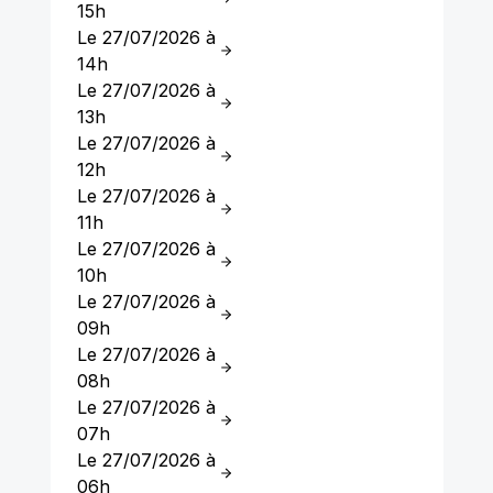
15h
Le 27/07/2026 à
14h
Le 27/07/2026 à
13h
Le 27/07/2026 à
12h
Le 27/07/2026 à
11h
Le 27/07/2026 à
10h
Le 27/07/2026 à
09h
Le 27/07/2026 à
08h
Le 27/07/2026 à
07h
Le 27/07/2026 à
06h