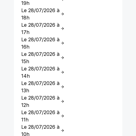
19h
Le 28/07/2026 à
18h
Le 28/07/2026 à
17h
Le 28/07/2026 à
16h
Le 28/07/2026 à
15h
Le 28/07/2026 à
14h
Le 28/07/2026 à
13h
Le 28/07/2026 à
12h
Le 28/07/2026 à
11h
Le 28/07/2026 à
10h