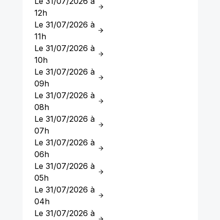
Le 31/07/2026 à
12h
Le 31/07/2026 à
11h
Le 31/07/2026 à
10h
Le 31/07/2026 à
09h
Le 31/07/2026 à
08h
Le 31/07/2026 à
07h
Le 31/07/2026 à
06h
Le 31/07/2026 à
05h
Le 31/07/2026 à
04h
Le 31/07/2026 à