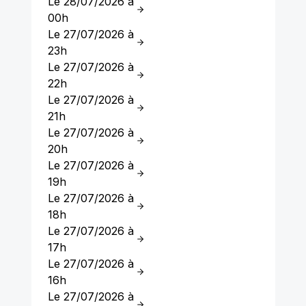
Le 28/07/2026 à
00h
Le 27/07/2026 à
23h
Le 27/07/2026 à
22h
Le 27/07/2026 à
21h
Le 27/07/2026 à
20h
Le 27/07/2026 à
19h
Le 27/07/2026 à
18h
Le 27/07/2026 à
17h
Le 27/07/2026 à
16h
Le 27/07/2026 à