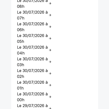
Le 30/07/2026 à
08h
Le 30/07/2026 à
07h
Le 30/07/2026 à
06h
Le 30/07/2026 à
05h
Le 30/07/2026 à
04h
Le 30/07/2026 à
03h
Le 30/07/2026 à
02h
Le 30/07/2026 à
01h
Le 30/07/2026 à
00h
Le 29/07/2026 à