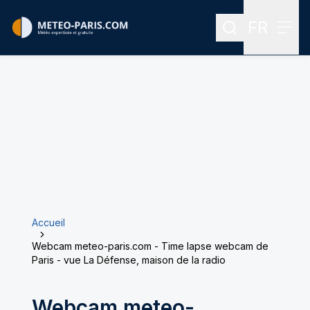
FR
Rechercher
Menu
Menu des
Accueil
Webcam meteo-paris.com - Time lapse webcam de
Paris - vue La Défense, maison de la radio
Webcam meteo-