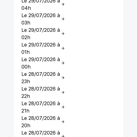
Le 29/07/2026 à
04h
Le 29/07/2026 à
03h
Le 29/07/2026 à
02h
Le 29/07/2026 à
01h
Le 29/07/2026 à
00h
Le 28/07/2026 à
23h
Le 28/07/2026 à
22h
Le 28/07/2026 à
21h
Le 28/07/2026 à
20h
Le 28/07/2026 à