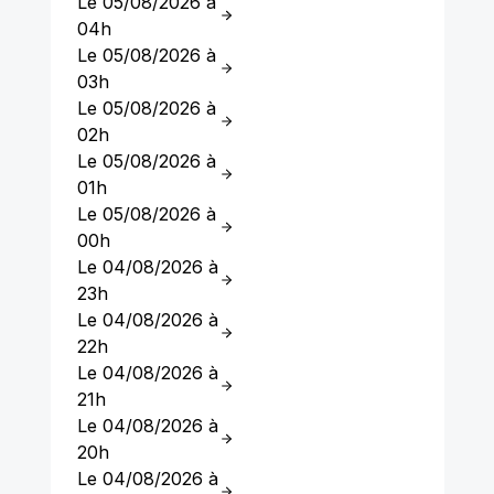
Le 05/08/2026 à
04h
Le 05/08/2026 à
03h
Le 05/08/2026 à
02h
Le 05/08/2026 à
01h
Le 05/08/2026 à
00h
Le 04/08/2026 à
23h
Le 04/08/2026 à
22h
Le 04/08/2026 à
21h
Le 04/08/2026 à
20h
Le 04/08/2026 à