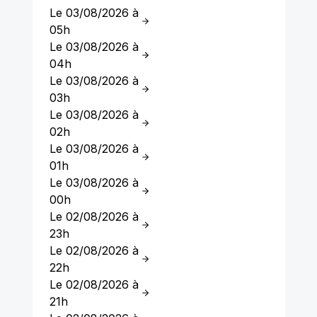
Le 03/08/2026 à
05h
Le 03/08/2026 à
04h
Le 03/08/2026 à
03h
Le 03/08/2026 à
02h
Le 03/08/2026 à
01h
Le 03/08/2026 à
00h
Le 02/08/2026 à
23h
Le 02/08/2026 à
22h
Le 02/08/2026 à
21h