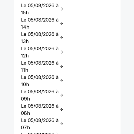
Le 05/08/2026 à
15h
Le 05/08/2026 à
14h
Le 05/08/2026 à
13h
Le 05/08/2026 à
12h
Le 05/08/2026 à
11h
Le 05/08/2026 à
10h
Le 05/08/2026 à
09h
Le 05/08/2026 à
08h
Le 05/08/2026 à
07h