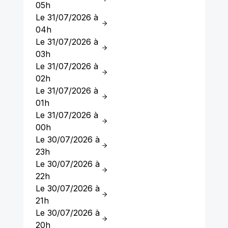
05h
Le 31/07/2026 à
04h
Le 31/07/2026 à
03h
Le 31/07/2026 à
02h
Le 31/07/2026 à
01h
Le 31/07/2026 à
00h
Le 30/07/2026 à
23h
Le 30/07/2026 à
22h
Le 30/07/2026 à
21h
Le 30/07/2026 à
20h