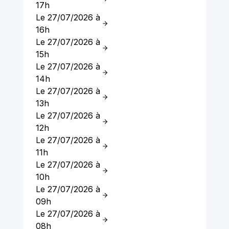
17h
Le 27/07/2026 à
16h
Le 27/07/2026 à
15h
Le 27/07/2026 à
14h
Le 27/07/2026 à
13h
Le 27/07/2026 à
12h
Le 27/07/2026 à
11h
Le 27/07/2026 à
10h
Le 27/07/2026 à
09h
Le 27/07/2026 à
08h