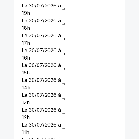
Le 30/07/2026 à
19h
Le 30/07/2026 à
18h
Le 30/07/2026 à
17h
Le 30/07/2026 à
16h
Le 30/07/2026 à
15h
Le 30/07/2026 à
14h
Le 30/07/2026 à
13h
Le 30/07/2026 à
12h
Le 30/07/2026 à
11h