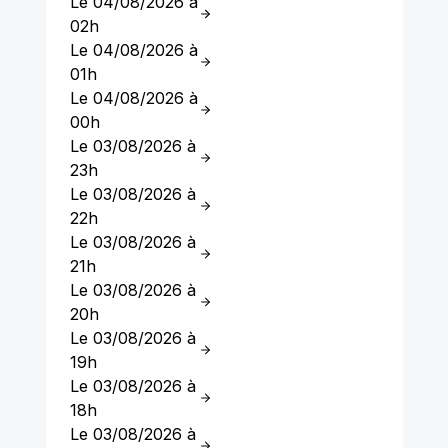
Le 04/08/2026 à
02h
Le 04/08/2026 à
01h
Le 04/08/2026 à
00h
Le 03/08/2026 à
23h
Le 03/08/2026 à
22h
Le 03/08/2026 à
21h
Le 03/08/2026 à
20h
Le 03/08/2026 à
19h
Le 03/08/2026 à
18h
Le 03/08/2026 à