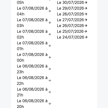
05h
Le 30/07/2026
Le 07/08/2026 à
Le 29/07/2026
04h
Le 28/07/2026
Le 07/08/2026 à
Le 27/07/2026
03h
Le 26/07/2026
Le 07/08/2026 à
Le 25/07/2026
02h
Le 24/07/2026
Le 07/08/2026 à
01h
Le 07/08/2026 à
00h
Le 06/08/2026 à
23h
Le 06/08/2026 à
22h
Le 06/08/2026 à
21h
Le 06/08/2026 à
20h