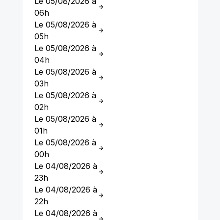
Le 05/08/2026 à
06h
Le 05/08/2026 à
05h
Le 05/08/2026 à
04h
Le 05/08/2026 à
03h
Le 05/08/2026 à
02h
Le 05/08/2026 à
01h
Le 05/08/2026 à
00h
Le 04/08/2026 à
23h
Le 04/08/2026 à
22h
Le 04/08/2026 à