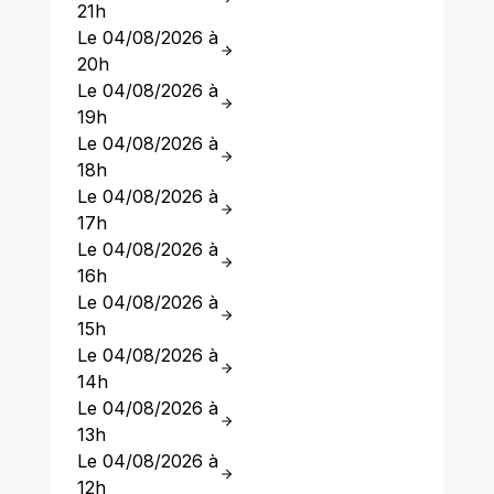
21h
Le 04/08/2026 à
20h
Le 04/08/2026 à
19h
Le 04/08/2026 à
18h
Le 04/08/2026 à
17h
Le 04/08/2026 à
16h
Le 04/08/2026 à
15h
Le 04/08/2026 à
14h
Le 04/08/2026 à
13h
Le 04/08/2026 à
12h