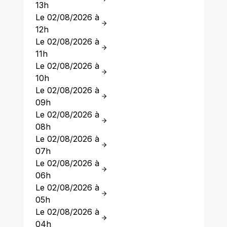
13h
Le 02/08/2026 à
12h
Le 02/08/2026 à
11h
Le 02/08/2026 à
10h
Le 02/08/2026 à
09h
Le 02/08/2026 à
08h
Le 02/08/2026 à
07h
Le 02/08/2026 à
06h
Le 02/08/2026 à
05h
Le 02/08/2026 à
04h