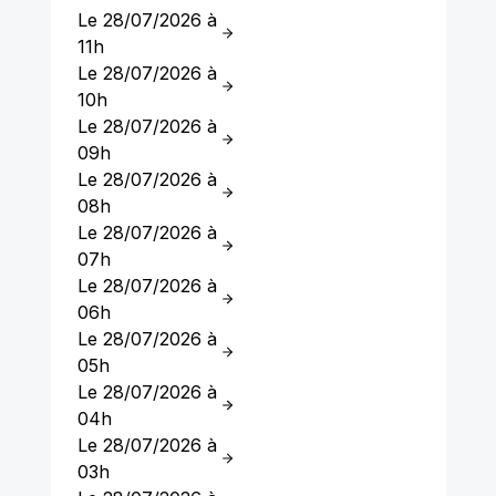
Le 28/07/2026 à
11h
Le 28/07/2026 à
10h
Le 28/07/2026 à
09h
Le 28/07/2026 à
08h
Le 28/07/2026 à
07h
Le 28/07/2026 à
06h
Le 28/07/2026 à
05h
Le 28/07/2026 à
04h
Le 28/07/2026 à
03h