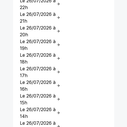
Le 26/07/2026 à
22h
Le 26/07/2026 à
21h
Le 26/07/2026 à
20h
Le 26/07/2026 à
19h
Le 26/07/2026 à
18h
Le 26/07/2026 à
17h
Le 26/07/2026 à
16h
Le 26/07/2026 à
15h
Le 26/07/2026 à
14h
Le 26/07/2026 à