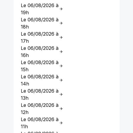
Le 06/08/2026 à
19h
Le 06/08/2026 à
18h
Le 06/08/2026 à
17h
Le 06/08/2026 à
16h
Le 06/08/2026 à
15h
Le 06/08/2026 à
14h
Le 06/08/2026 à
13h
Le 06/08/2026 à
12h
Le 06/08/2026 à
11h