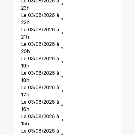
Le 03/08/2026 à
23h
Le 03/08/2026 à
22h
Le 03/08/2026 à
21h
Le 03/08/2026 à
20h
Le 03/08/2026 à
19h
Le 03/08/2026 à
18h
Le 03/08/2026 à
17h
Le 03/08/2026 à
16h
Le 03/08/2026 à
15h
Le 03/08/2026 à