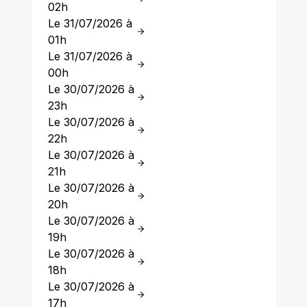
02h
Le 31/07/2026 à
01h
Le 31/07/2026 à
00h
Le 30/07/2026 à
23h
Le 30/07/2026 à
22h
Le 30/07/2026 à
21h
Le 30/07/2026 à
20h
Le 30/07/2026 à
19h
Le 30/07/2026 à
18h
Le 30/07/2026 à
17h