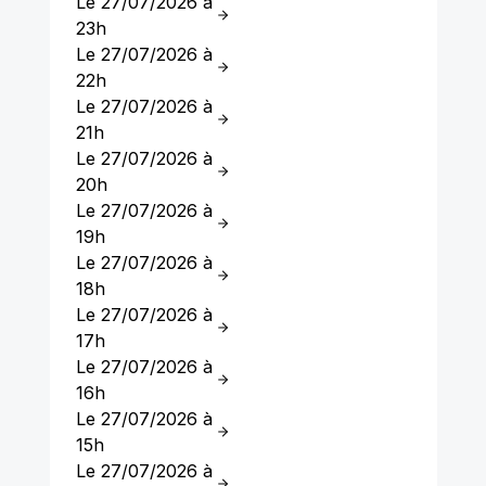
Le 27/07/2026 à
23h
Le 27/07/2026 à
22h
Le 27/07/2026 à
21h
Le 27/07/2026 à
20h
Le 27/07/2026 à
19h
Le 27/07/2026 à
18h
Le 27/07/2026 à
17h
Le 27/07/2026 à
16h
Le 27/07/2026 à
15h
Le 27/07/2026 à