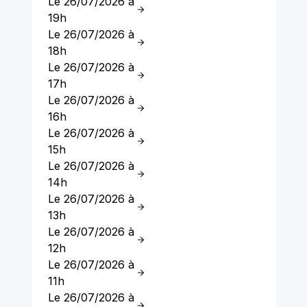
Le 26/07/2026 à
19h
Le 26/07/2026 à
18h
Le 26/07/2026 à
17h
Le 26/07/2026 à
16h
Le 26/07/2026 à
15h
Le 26/07/2026 à
14h
Le 26/07/2026 à
13h
Le 26/07/2026 à
12h
Le 26/07/2026 à
11h
Le 26/07/2026 à