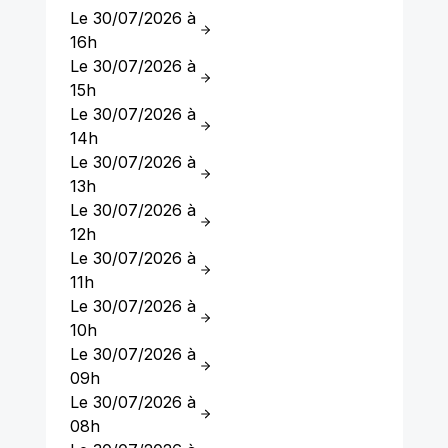
Le 30/07/2026 à
16h
Le 30/07/2026 à
15h
Le 30/07/2026 à
14h
Le 30/07/2026 à
13h
Le 30/07/2026 à
12h
Le 30/07/2026 à
11h
Le 30/07/2026 à
10h
Le 30/07/2026 à
09h
Le 30/07/2026 à
08h