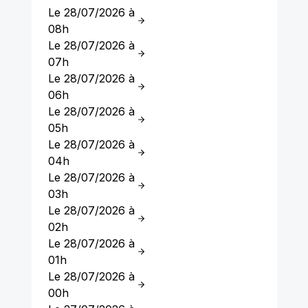
Le 28/07/2026 à
08h
Le 28/07/2026 à
07h
Le 28/07/2026 à
06h
Le 28/07/2026 à
05h
Le 28/07/2026 à
04h
Le 28/07/2026 à
03h
Le 28/07/2026 à
02h
Le 28/07/2026 à
01h
Le 28/07/2026 à
00h