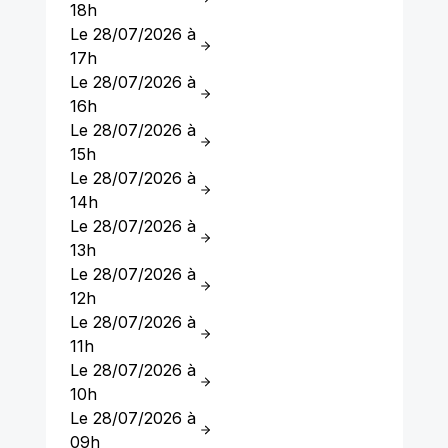
18h
Le 28/07/2026 à
17h
Le 28/07/2026 à
16h
Le 28/07/2026 à
15h
Le 28/07/2026 à
14h
Le 28/07/2026 à
13h
Le 28/07/2026 à
12h
Le 28/07/2026 à
11h
Le 28/07/2026 à
10h
Le 28/07/2026 à
09h