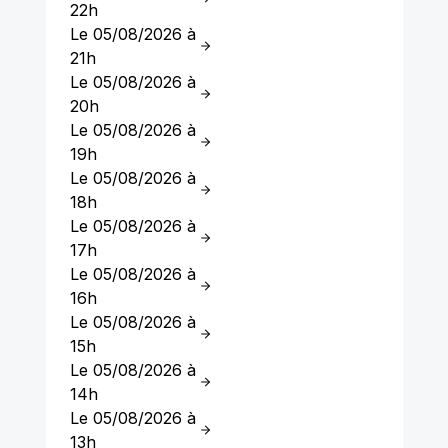
22h
Le 05/08/2026 à
21h
Le 05/08/2026 à
20h
Le 05/08/2026 à
19h
Le 05/08/2026 à
18h
Le 05/08/2026 à
17h
Le 05/08/2026 à
16h
Le 05/08/2026 à
15h
Le 05/08/2026 à
14h
Le 05/08/2026 à
13h