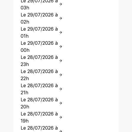
Le 29/07/2026 à
03h
Le 29/07/2026 à
02h
Le 29/07/2026 à
01h
Le 29/07/2026 à
00h
Le 28/07/2026 à
23h
Le 28/07/2026 à
22h
Le 28/07/2026 à
21h
Le 28/07/2026 à
20h
Le 28/07/2026 à
19h
Le 28/07/2026 à