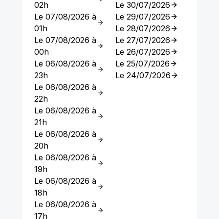
02h
Le 30/07/2026
Le 07/08/2026 à
Le 29/07/2026
01h
Le 28/07/2026
Le 07/08/2026 à
Le 27/07/2026
00h
Le 26/07/2026
Le 06/08/2026 à
Le 25/07/2026
23h
Le 24/07/2026
Le 06/08/2026 à
22h
Le 06/08/2026 à
21h
Le 06/08/2026 à
20h
Le 06/08/2026 à
19h
Le 06/08/2026 à
18h
Le 06/08/2026 à
17h