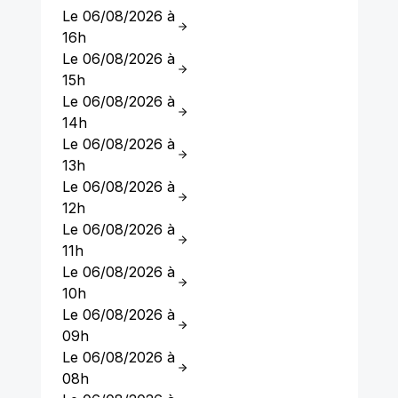
Le 06/08/2026 à
16h
Le 06/08/2026 à
15h
Le 06/08/2026 à
14h
Le 06/08/2026 à
13h
Le 06/08/2026 à
12h
Le 06/08/2026 à
11h
Le 06/08/2026 à
10h
Le 06/08/2026 à
09h
Le 06/08/2026 à
08h