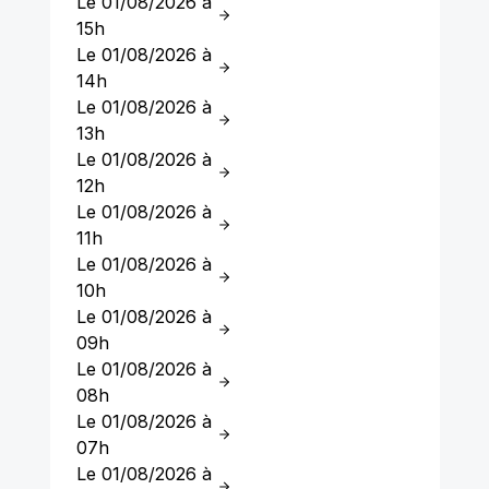
Le 01/08/2026 à
15h
Le 01/08/2026 à
14h
Le 01/08/2026 à
13h
Le 01/08/2026 à
12h
Le 01/08/2026 à
11h
Le 01/08/2026 à
10h
Le 01/08/2026 à
09h
Le 01/08/2026 à
08h
Le 01/08/2026 à
07h
Le 01/08/2026 à