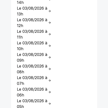
14h
Le 03/08/2026 à
13h
Le 03/08/2026 à
12h
Le 03/08/2026 à
11h
Le 03/08/2026 à
10h
Le 03/08/2026 à
09h
Le 03/08/2026 à
08h
Le 03/08/2026 à
07h
Le 03/08/2026 à
06h
Le 03/08/2026 à
05h