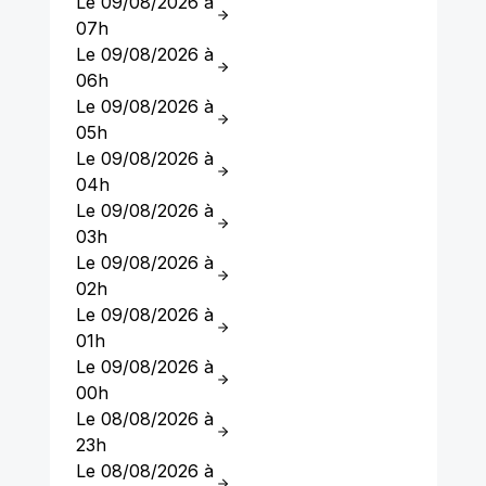
Le 09/08/2026 à
07h
Le 09/08/2026 à
06h
Le 09/08/2026 à
05h
Le 09/08/2026 à
04h
Le 09/08/2026 à
03h
Le 09/08/2026 à
02h
Le 09/08/2026 à
01h
Le 09/08/2026 à
00h
Le 08/08/2026 à
23h
Le 08/08/2026 à