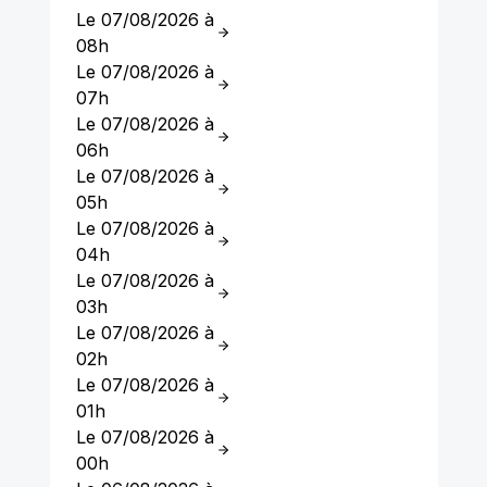
Le 07/08/2026 à
08h
Le 07/08/2026 à
07h
Le 07/08/2026 à
06h
Le 07/08/2026 à
05h
Le 07/08/2026 à
04h
Le 07/08/2026 à
03h
Le 07/08/2026 à
02h
Le 07/08/2026 à
01h
Le 07/08/2026 à
00h