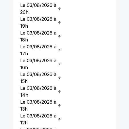
Le 03/08/2026 à
20h
Le 03/08/2026 à
19h
Le 03/08/2026 à
18h
Le 03/08/2026 à
17h
Le 03/08/2026 à
16h
Le 03/08/2026 à
15h
Le 03/08/2026 à
14h
Le 03/08/2026 à
13h
Le 03/08/2026 à
12h