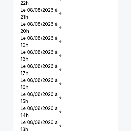
22h
Le 08/08/2026 à
21h
Le 08/08/2026 à
20h
Le 08/08/2026 à
19h
Le 08/08/2026 à
18h
Le 08/08/2026 à
17h
Le 08/08/2026 à
16h
Le 08/08/2026 à
15h
Le 08/08/2026 à
14h
Le 08/08/2026 à
13h