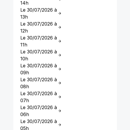
14h
Le 30/07/2026 à
13h
Le 30/07/2026 à
12h
Le 30/07/2026 à
11h
Le 30/07/2026 à
10h
Le 30/07/2026 à
09h
Le 30/07/2026 à
08h
Le 30/07/2026 à
07h
Le 30/07/2026 à
06h
Le 30/07/2026 à
05h