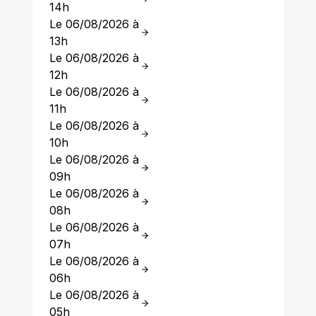
14h
Le 06/08/2026 à
13h
Le 06/08/2026 à
12h
Le 06/08/2026 à
11h
Le 06/08/2026 à
10h
Le 06/08/2026 à
09h
Le 06/08/2026 à
08h
Le 06/08/2026 à
07h
Le 06/08/2026 à
06h
Le 06/08/2026 à
05h