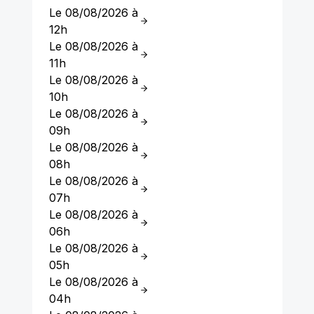
Le 08/08/2026 à
12h
Le 08/08/2026 à
11h
Le 08/08/2026 à
10h
Le 08/08/2026 à
09h
Le 08/08/2026 à
08h
Le 08/08/2026 à
07h
Le 08/08/2026 à
06h
Le 08/08/2026 à
05h
Le 08/08/2026 à
04h