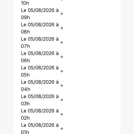
10h
Le 05/08/2026 à
09h
Le 05/08/2026 à
08h
Le 05/08/2026 à
07h
Le 05/08/2026 à
06h
Le 05/08/2026 à
05h
Le 05/08/2026 à
04h
Le 05/08/2026 à
03h
Le 05/08/2026 à
02h
Le 05/08/2026 à
01h