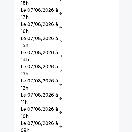
18h
Le 07/08/2026 à
17h
Le 07/08/2026 à
16h
Le 07/08/2026 à
15h
Le 07/08/2026 à
14h
Le 07/08/2026 à
13h
Le 07/08/2026 à
12h
Le 07/08/2026 à
11h
Le 07/08/2026 à
10h
Le 07/08/2026 à
09h