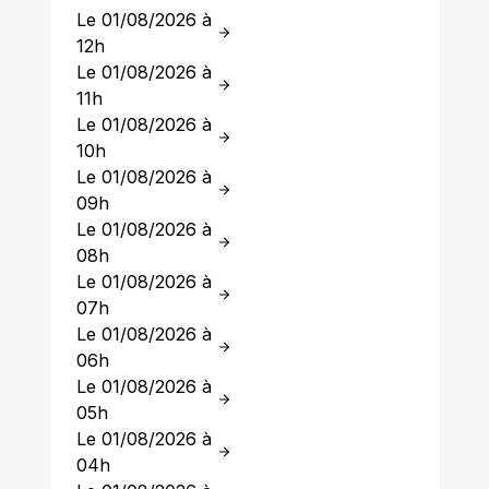
Le 01/08/2026 à
12h
Le 01/08/2026 à
11h
Le 01/08/2026 à
10h
Le 01/08/2026 à
09h
Le 01/08/2026 à
08h
Le 01/08/2026 à
07h
Le 01/08/2026 à
06h
Le 01/08/2026 à
05h
Le 01/08/2026 à
04h