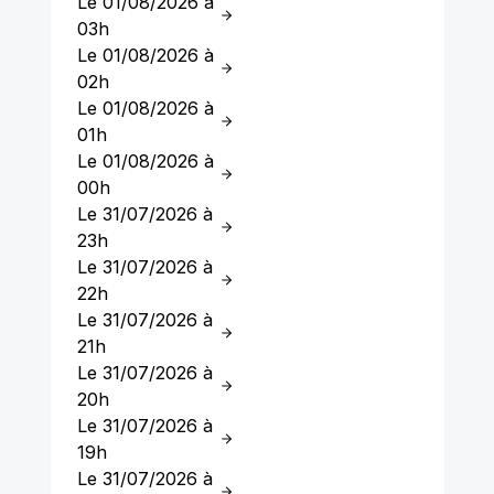
Le 01/08/2026 à
03h
Le 01/08/2026 à
02h
Le 01/08/2026 à
01h
Le 01/08/2026 à
00h
Le 31/07/2026 à
23h
Le 31/07/2026 à
22h
Le 31/07/2026 à
21h
Le 31/07/2026 à
20h
Le 31/07/2026 à
19h
Le 31/07/2026 à