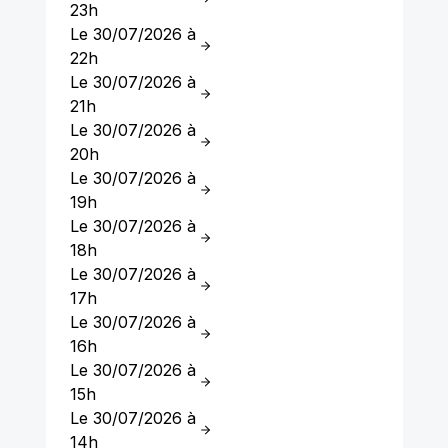
23h
Le 30/07/2026 à
22h
Le 30/07/2026 à
21h
Le 30/07/2026 à
20h
Le 30/07/2026 à
19h
Le 30/07/2026 à
18h
Le 30/07/2026 à
17h
Le 30/07/2026 à
16h
Le 30/07/2026 à
15h
Le 30/07/2026 à
14h