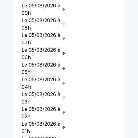
Le 05/08/2026 à
09h
Le 05/08/2026 à
08h
Le 05/08/2026 à
07h
Le 05/08/2026 à
06h
Le 05/08/2026 à
05h
Le 05/08/2026 à
04h
Le 05/08/2026 à
03h
Le 05/08/2026 à
02h
Le 05/08/2026 à
01h