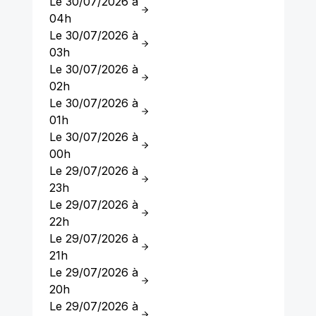
Le 30/07/2026 à
04h
Le 30/07/2026 à
03h
Le 30/07/2026 à
02h
Le 30/07/2026 à
01h
Le 30/07/2026 à
00h
Le 29/07/2026 à
23h
Le 29/07/2026 à
22h
Le 29/07/2026 à
21h
Le 29/07/2026 à
20h
Le 29/07/2026 à