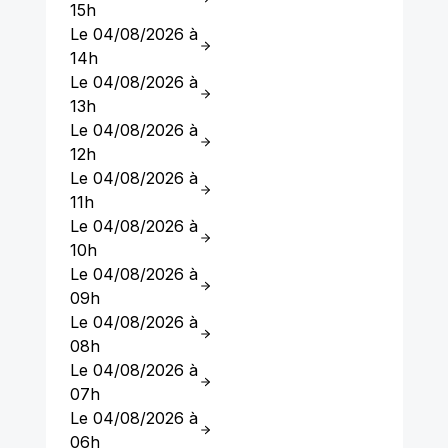
15h
Le 04/08/2026 à
14h
Le 04/08/2026 à
13h
Le 04/08/2026 à
12h
Le 04/08/2026 à
11h
Le 04/08/2026 à
10h
Le 04/08/2026 à
09h
Le 04/08/2026 à
08h
Le 04/08/2026 à
07h
Le 04/08/2026 à
06h