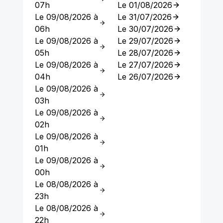
07h
Le 01/08/2026
Le 09/08/2026 à
Le 31/07/2026
06h
Le 30/07/2026
Le 09/08/2026 à
Le 29/07/2026
05h
Le 28/07/2026
Le 09/08/2026 à
Le 27/07/2026
04h
Le 26/07/2026
Le 09/08/2026 à
03h
Le 09/08/2026 à
02h
Le 09/08/2026 à
01h
Le 09/08/2026 à
00h
Le 08/08/2026 à
23h
Le 08/08/2026 à
22h