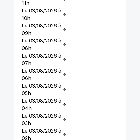
11h
Le 03/08/2026 à
10h
Le 03/08/2026 à
09h
Le 03/08/2026 à
08h
Le 03/08/2026 à
07h
Le 03/08/2026 à
06h
Le 03/08/2026 à
05h
Le 03/08/2026 à
04h
Le 03/08/2026 à
03h
Le 03/08/2026 à
02h