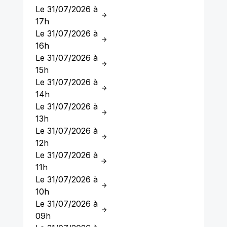
Le 31/07/2026 à
17h
Le 31/07/2026 à
16h
Le 31/07/2026 à
15h
Le 31/07/2026 à
14h
Le 31/07/2026 à
13h
Le 31/07/2026 à
12h
Le 31/07/2026 à
11h
Le 31/07/2026 à
10h
Le 31/07/2026 à
09h