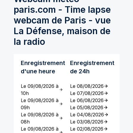
paris.com - Time lapse
webcam de Paris - vue
La Défense, maison de
la radio
Enregistrement
Enregistrement
d'une heure
de 24h
Le 09/08/2026 à
Le 08/08/2026
10h
Le 07/08/2026
Le 09/08/2026 à
Le 06/08/2026
09h
Le 05/08/2026
Le 09/08/2026 à
Le 04/08/2026
08h
Le 03/08/2026
Le 09/08/2026 à
Le 02/08/2026