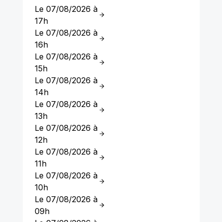
Le 07/08/2026 à
17h
Le 07/08/2026 à
16h
Le 07/08/2026 à
15h
Le 07/08/2026 à
14h
Le 07/08/2026 à
13h
Le 07/08/2026 à
12h
Le 07/08/2026 à
11h
Le 07/08/2026 à
10h
Le 07/08/2026 à
09h