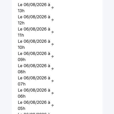
Le 06/08/2026 à
13h
Le 06/08/2026 à
12h
Le 06/08/2026 à
11h
Le 06/08/2026 à
10h
Le 06/08/2026 à
09h
Le 06/08/2026 à
08h
Le 06/08/2026 à
07h
Le 06/08/2026 à
06h
Le 06/08/2026 à
05h