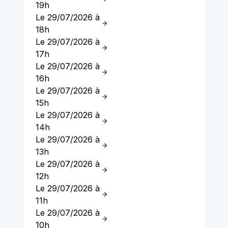
19h
Le 29/07/2026 à
18h
Le 29/07/2026 à
17h
Le 29/07/2026 à
16h
Le 29/07/2026 à
15h
Le 29/07/2026 à
14h
Le 29/07/2026 à
13h
Le 29/07/2026 à
12h
Le 29/07/2026 à
11h
Le 29/07/2026 à
10h