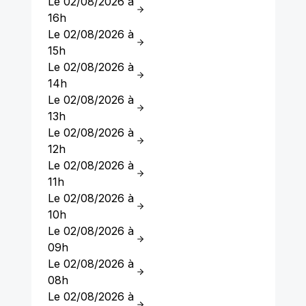
Le 02/08/2026 à
16h
Le 02/08/2026 à
15h
Le 02/08/2026 à
14h
Le 02/08/2026 à
13h
Le 02/08/2026 à
12h
Le 02/08/2026 à
11h
Le 02/08/2026 à
10h
Le 02/08/2026 à
09h
Le 02/08/2026 à
08h
Le 02/08/2026 à