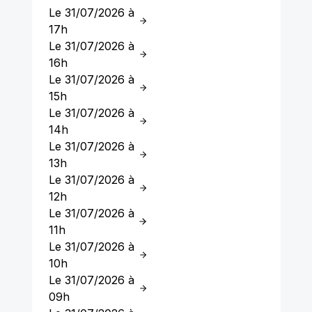
Le 31/07/2026 à
17h
Le 31/07/2026 à
16h
Le 31/07/2026 à
15h
Le 31/07/2026 à
14h
Le 31/07/2026 à
13h
Le 31/07/2026 à
12h
Le 31/07/2026 à
11h
Le 31/07/2026 à
10h
Le 31/07/2026 à
09h