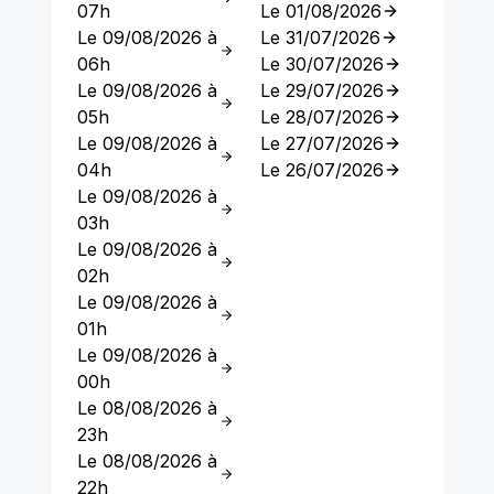
07h
Le 01/08/2026
Le 09/08/2026 à
Le 31/07/2026
06h
Le 30/07/2026
Le 09/08/2026 à
Le 29/07/2026
05h
Le 28/07/2026
Le 09/08/2026 à
Le 27/07/2026
04h
Le 26/07/2026
Le 09/08/2026 à
03h
Le 09/08/2026 à
02h
Le 09/08/2026 à
01h
Le 09/08/2026 à
00h
Le 08/08/2026 à
23h
Le 08/08/2026 à
22h