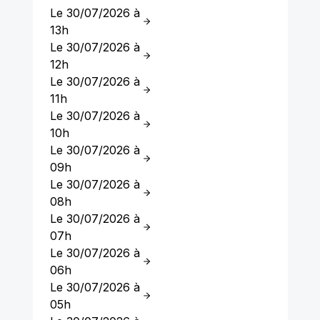
Le 30/07/2026 à
13h
Le 30/07/2026 à
12h
Le 30/07/2026 à
11h
Le 30/07/2026 à
10h
Le 30/07/2026 à
09h
Le 30/07/2026 à
08h
Le 30/07/2026 à
07h
Le 30/07/2026 à
06h
Le 30/07/2026 à
05h