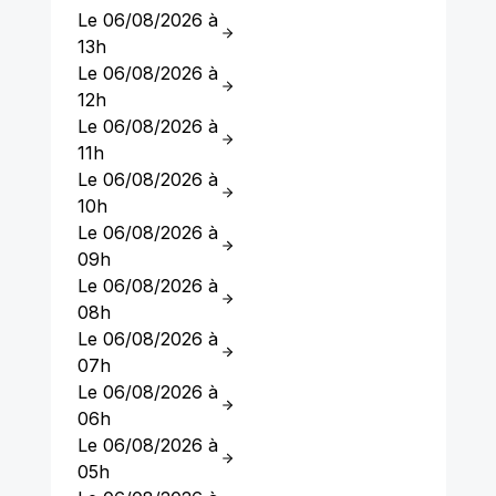
Le 06/08/2026 à
13h
Le 06/08/2026 à
12h
Le 06/08/2026 à
11h
Le 06/08/2026 à
10h
Le 06/08/2026 à
09h
Le 06/08/2026 à
08h
Le 06/08/2026 à
07h
Le 06/08/2026 à
06h
Le 06/08/2026 à
05h