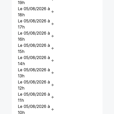
19h
Le 05/08/2026 à
18h
Le 05/08/2026 à
17h
Le 05/08/2026 à
16h
Le 05/08/2026 à
15h
Le 05/08/2026 à
14h
Le 05/08/2026 à
13h
Le 05/08/2026 à
12h
Le 05/08/2026 à
11h
Le 05/08/2026 à
10h