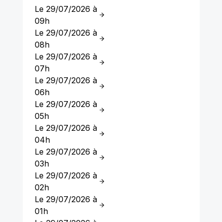
Le 29/07/2026 à
09h
Le 29/07/2026 à
08h
Le 29/07/2026 à
07h
Le 29/07/2026 à
06h
Le 29/07/2026 à
05h
Le 29/07/2026 à
04h
Le 29/07/2026 à
03h
Le 29/07/2026 à
02h
Le 29/07/2026 à
01h