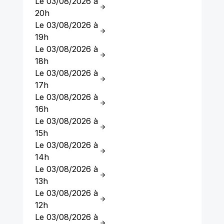
Le 03/08/2026 à
20h
Le 03/08/2026 à
19h
Le 03/08/2026 à
18h
Le 03/08/2026 à
17h
Le 03/08/2026 à
16h
Le 03/08/2026 à
15h
Le 03/08/2026 à
14h
Le 03/08/2026 à
13h
Le 03/08/2026 à
12h
Le 03/08/2026 à