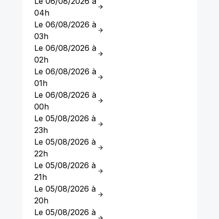
Le 06/08/2026 à
04h
Le 06/08/2026 à
03h
Le 06/08/2026 à
02h
Le 06/08/2026 à
01h
Le 06/08/2026 à
00h
Le 05/08/2026 à
23h
Le 05/08/2026 à
22h
Le 05/08/2026 à
21h
Le 05/08/2026 à
20h
Le 05/08/2026 à