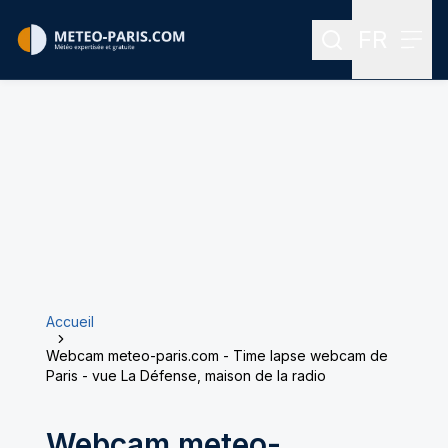
FR
Rechercher
Menu
Menu des
Accueil
Webcam meteo-paris.com - Time lapse webcam de
Paris - vue La Défense, maison de la radio
Webcam meteo-