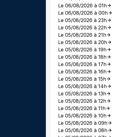
Le 06/08/2026 à 01h
Le 06/08/2026 à 00h
Le 05/08/2026 à 23h
Le 05/08/2026 à 22h
Le 05/08/2026 à 21h
Le 05/08/2026 à 20h
Le 05/08/2026 à 19h
Le 05/08/2026 à 18h
Le 05/08/2026 à 17h
Le 05/08/2026 à 16h
Le 05/08/2026 à 15h
Le 05/08/2026 à 14h
Le 05/08/2026 à 13h
Le 05/08/2026 à 12h
Le 05/08/2026 à 11h
Le 05/08/2026 à 10h
Le 05/08/2026 à 09h
Le 05/08/2026 à 08h