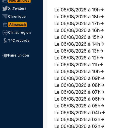
Nos articles
X (Twitter)
Le 06/08/2026 à 19h
Le 06/08/2026 à 18h
Chronique
Le 06/08/2026 à 17h
Almanach
Le 06/08/2026 à 16h
Climat région
Le 06/08/2026 à 15h
T°C records
Le 06/08/2026 à 14h
Le 06/08/2026 à 13h
Faire un don
Le 06/08/2026 à 12h
Le 06/08/2026 à 11h
Le 06/08/2026 à 10h
Le 06/08/2026 à 09h
Le 06/08/2026 à 08h
Le 06/08/2026 à 07h
Le 06/08/2026 à 06h
Le 06/08/2026 à 05h
Le 06/08/2026 à 04h
Le 06/08/2026 à 03h
Le 06/08/2026 à 02h