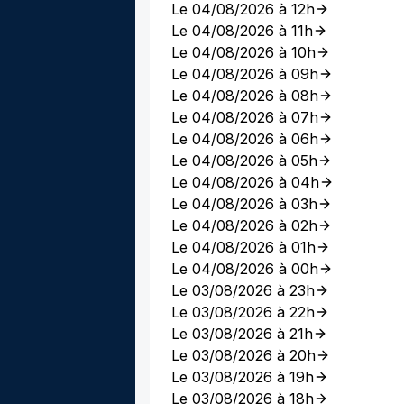
Le 04/08/2026 à 12h
Le 04/08/2026 à 11h
Le 04/08/2026 à 10h
Le 04/08/2026 à 09h
Le 04/08/2026 à 08h
Le 04/08/2026 à 07h
Le 04/08/2026 à 06h
Le 04/08/2026 à 05h
Le 04/08/2026 à 04h
Le 04/08/2026 à 03h
Le 04/08/2026 à 02h
Le 04/08/2026 à 01h
Le 04/08/2026 à 00h
Le 03/08/2026 à 23h
Le 03/08/2026 à 22h
Le 03/08/2026 à 21h
Le 03/08/2026 à 20h
Le 03/08/2026 à 19h
Le 03/08/2026 à 18h