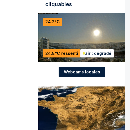
cliquables
24.2°C
24.8°C ressenti
air : dégradé
Webcams locales