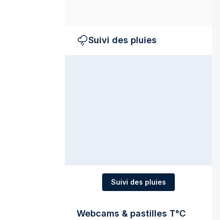
Suivi des pluies
Suivi des pluies
Webcams & pastilles T°C