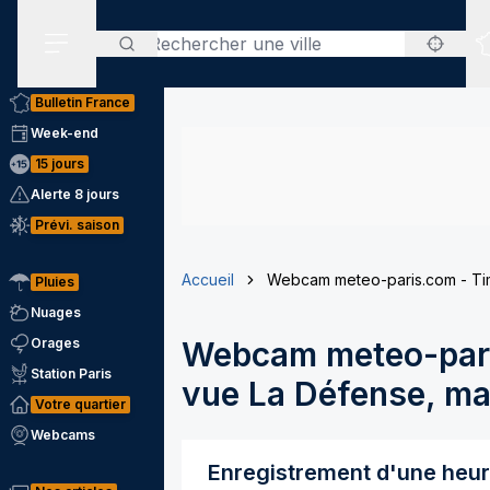
Rechercher
Menu secondaire
Bulletin France
Week-end
15 jours
Alerte 8 jours
Prévi. saison
Accueil
Webcam meteo-paris.com - Tim
Pluies
Nuages
Orages
Webcam meteo-pari
Station Paris
vue La Défense, mai
Votre quartier
Webcams
Enregistrement d'une heu