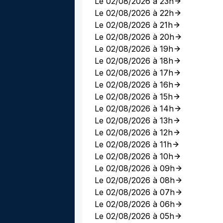
Le 02/08/2026 à 23h
Le 02/08/2026 à 22h
Le 02/08/2026 à 21h
Le 02/08/2026 à 20h
Le 02/08/2026 à 19h
Le 02/08/2026 à 18h
Le 02/08/2026 à 17h
Le 02/08/2026 à 16h
Le 02/08/2026 à 15h
Le 02/08/2026 à 14h
Le 02/08/2026 à 13h
Le 02/08/2026 à 12h
Le 02/08/2026 à 11h
Le 02/08/2026 à 10h
Le 02/08/2026 à 09h
Le 02/08/2026 à 08h
Le 02/08/2026 à 07h
Le 02/08/2026 à 06h
Le 02/08/2026 à 05h