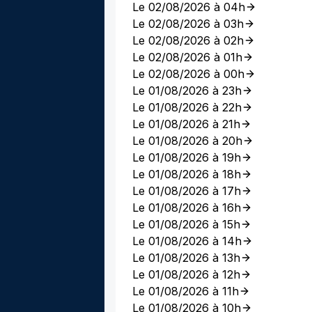
Le 02/08/2026 à 04h
Le 02/08/2026 à 03h
Le 02/08/2026 à 02h
Le 02/08/2026 à 01h
Le 02/08/2026 à 00h
Le 01/08/2026 à 23h
Le 01/08/2026 à 22h
Le 01/08/2026 à 21h
Le 01/08/2026 à 20h
Le 01/08/2026 à 19h
Le 01/08/2026 à 18h
Le 01/08/2026 à 17h
Le 01/08/2026 à 16h
Le 01/08/2026 à 15h
Le 01/08/2026 à 14h
Le 01/08/2026 à 13h
Le 01/08/2026 à 12h
Le 01/08/2026 à 11h
Le 01/08/2026 à 10h