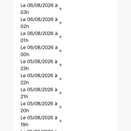
Le 06/08/2026 à
03h
Le 06/08/2026 à
02h
Le 06/08/2026 à
01h
Le 06/08/2026 à
00h
Le 05/08/2026 à
23h
Le 05/08/2026 à
22h
Le 05/08/2026 à
21h
Le 05/08/2026 à
20h
Le 05/08/2026 à
19h