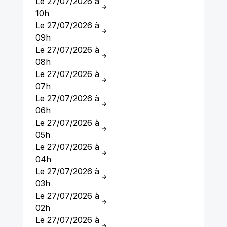
Le 27/07/2026 à
10h
Le 27/07/2026 à
09h
Le 27/07/2026 à
08h
Le 27/07/2026 à
07h
Le 27/07/2026 à
06h
Le 27/07/2026 à
05h
Le 27/07/2026 à
04h
Le 27/07/2026 à
03h
Le 27/07/2026 à
02h
Le 27/07/2026 à