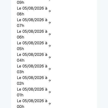
09h
Le 05/08/2026 à
08h
Le 05/08/2026 à
07h
Le 05/08/2026 à
06h
Le 05/08/2026 à
05h
Le 05/08/2026 à
04h
Le 05/08/2026 à
03h
Le 05/08/2026 à
02h
Le 05/08/2026 à
01h
Le 05/08/2026 à
00h