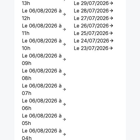
13h
Le 29/07/2026
Le 06/08/2026 à
Le 28/07/2026
12h
Le 27/07/2026
Le 06/08/2026 à
Le 26/07/2026
11h
Le 25/07/2026
Le 06/08/2026 à
Le 24/07/2026
10h
Le 23/07/2026
Le 06/08/2026 à
09h
Le 06/08/2026 à
08h
Le 06/08/2026 à
07h
Le 06/08/2026 à
06h
Le 06/08/2026 à
05h
Le 06/08/2026 à
04h