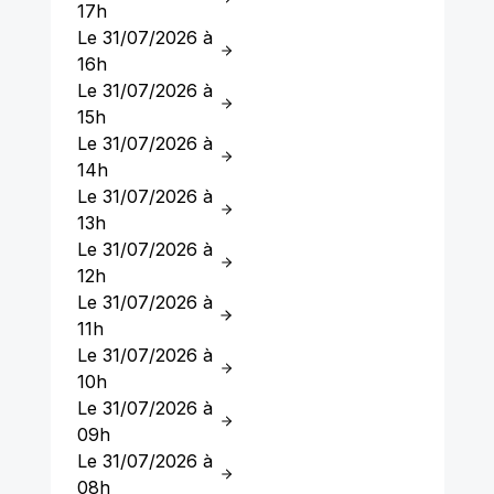
17h
Le 31/07/2026 à
16h
Le 31/07/2026 à
15h
Le 31/07/2026 à
14h
Le 31/07/2026 à
13h
Le 31/07/2026 à
12h
Le 31/07/2026 à
11h
Le 31/07/2026 à
10h
Le 31/07/2026 à
09h
Le 31/07/2026 à
08h