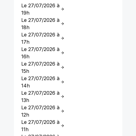
Le 27/07/2026 à
19h
Le 27/07/2026 à
18h
Le 27/07/2026 à
17h
Le 27/07/2026 à
16h
Le 27/07/2026 à
15h
Le 27/07/2026 à
14h
Le 27/07/2026 à
13h
Le 27/07/2026 à
12h
Le 27/07/2026 à
11h