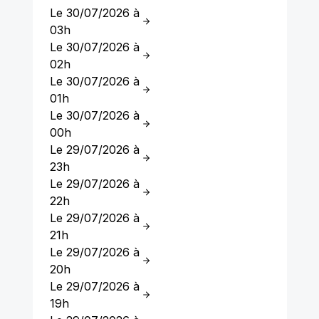
Le 30/07/2026 à
03h
Le 30/07/2026 à
02h
Le 30/07/2026 à
01h
Le 30/07/2026 à
00h
Le 29/07/2026 à
23h
Le 29/07/2026 à
22h
Le 29/07/2026 à
21h
Le 29/07/2026 à
20h
Le 29/07/2026 à
19h