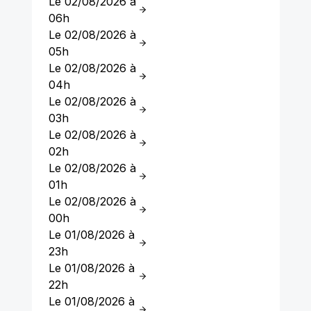
Le 02/08/2026 à
06h
Le 02/08/2026 à
05h
Le 02/08/2026 à
04h
Le 02/08/2026 à
03h
Le 02/08/2026 à
02h
Le 02/08/2026 à
01h
Le 02/08/2026 à
00h
Le 01/08/2026 à
23h
Le 01/08/2026 à
22h
Le 01/08/2026 à