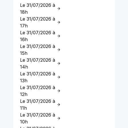
Le 31/07/2026 à
18h
Le 31/07/2026 à
17h
Le 31/07/2026 à
16h
Le 31/07/2026 à
15h
Le 31/07/2026 à
14h
Le 31/07/2026 à
13h
Le 31/07/2026 à
12h
Le 31/07/2026 à
11h
Le 31/07/2026 à
10h