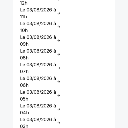
12h
Le 03/08/2026 à
11h
Le 03/08/2026 à
10h
Le 03/08/2026 à
09h
Le 03/08/2026 à
08h
Le 03/08/2026 à
07h
Le 03/08/2026 à
06h
Le 03/08/2026 à
05h
Le 03/08/2026 à
04h
Le 03/08/2026 à
03h