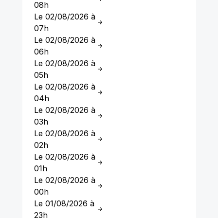
08h
Le 02/08/2026 à
07h
Le 02/08/2026 à
06h
Le 02/08/2026 à
05h
Le 02/08/2026 à
04h
Le 02/08/2026 à
03h
Le 02/08/2026 à
02h
Le 02/08/2026 à
01h
Le 02/08/2026 à
00h
Le 01/08/2026 à
23h