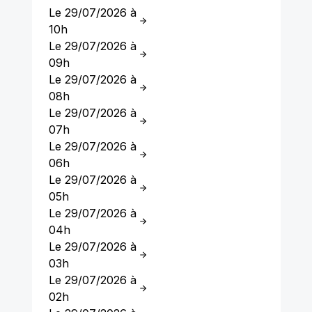
Le 29/07/2026 à
10h
Le 29/07/2026 à
09h
Le 29/07/2026 à
08h
Le 29/07/2026 à
07h
Le 29/07/2026 à
06h
Le 29/07/2026 à
05h
Le 29/07/2026 à
04h
Le 29/07/2026 à
03h
Le 29/07/2026 à
02h