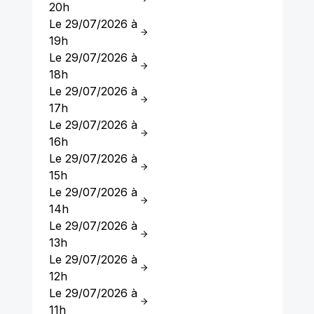
20h
Le 29/07/2026 à
19h
Le 29/07/2026 à
18h
Le 29/07/2026 à
17h
Le 29/07/2026 à
16h
Le 29/07/2026 à
15h
Le 29/07/2026 à
14h
Le 29/07/2026 à
13h
Le 29/07/2026 à
12h
Le 29/07/2026 à
11h