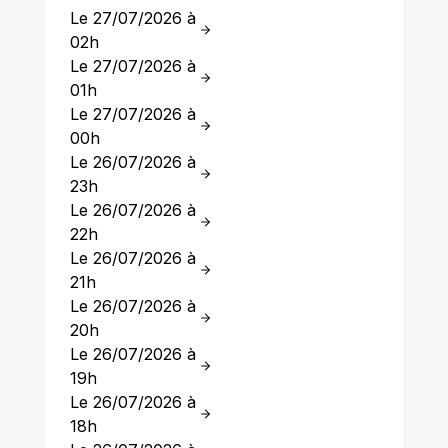
Le 27/07/2026 à
02h
Le 27/07/2026 à
01h
Le 27/07/2026 à
00h
Le 26/07/2026 à
23h
Le 26/07/2026 à
22h
Le 26/07/2026 à
21h
Le 26/07/2026 à
20h
Le 26/07/2026 à
19h
Le 26/07/2026 à
18h