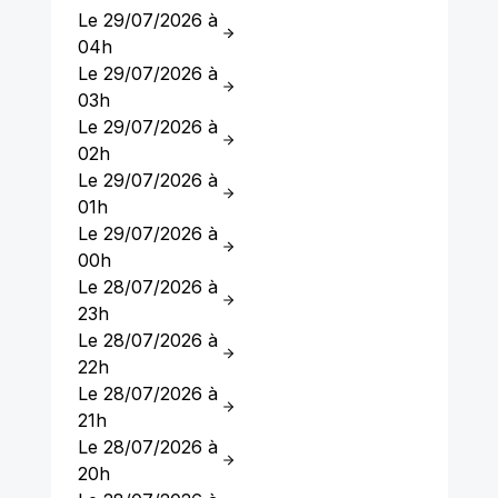
Le 29/07/2026 à
04h
Le 29/07/2026 à
03h
Le 29/07/2026 à
02h
Le 29/07/2026 à
01h
Le 29/07/2026 à
00h
Le 28/07/2026 à
23h
Le 28/07/2026 à
22h
Le 28/07/2026 à
21h
Le 28/07/2026 à
20h