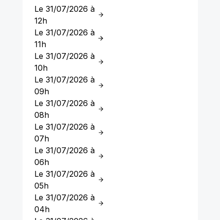
Le 31/07/2026 à
12h
Le 31/07/2026 à
11h
Le 31/07/2026 à
10h
Le 31/07/2026 à
09h
Le 31/07/2026 à
08h
Le 31/07/2026 à
07h
Le 31/07/2026 à
06h
Le 31/07/2026 à
05h
Le 31/07/2026 à
04h