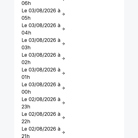
06h
Le 03/08/2026 à
05h
Le 03/08/2026 à
04h
Le 03/08/2026 à
03h
Le 03/08/2026 à
02h
Le 03/08/2026 à
01h
Le 03/08/2026 à
00h
Le 02/08/2026 à
23h
Le 02/08/2026 à
22h
Le 02/08/2026 à
21h