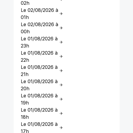
02h
Le 02/08/2026 à
01h
Le 02/08/2026 à
00h
Le 01/08/2026 à
23h
Le 01/08/2026 à
22h
Le 01/08/2026 à
21h
Le 01/08/2026 à
20h
Le 01/08/2026 à
19h
Le 01/08/2026 à
18h
Le 01/08/2026 à
17h