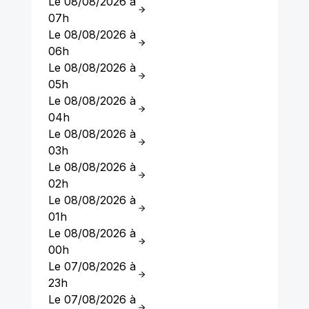
Le 08/08/2026 à
07h
Le 08/08/2026 à
06h
Le 08/08/2026 à
05h
Le 08/08/2026 à
04h
Le 08/08/2026 à
03h
Le 08/08/2026 à
02h
Le 08/08/2026 à
01h
Le 08/08/2026 à
00h
Le 07/08/2026 à
23h
Le 07/08/2026 à