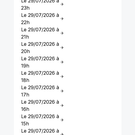
Le 29/07/2026 à
23h
Le 29/07/2026 à
22h
Le 29/07/2026 à
21h
Le 29/07/2026 à
20h
Le 29/07/2026 à
19h
Le 29/07/2026 à
18h
Le 29/07/2026 à
17h
Le 29/07/2026 à
16h
Le 29/07/2026 à
15h
Le 29/07/2026 à