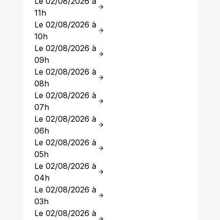
Le 02/08/2026 à
11h
Le 02/08/2026 à
10h
Le 02/08/2026 à
09h
Le 02/08/2026 à
08h
Le 02/08/2026 à
07h
Le 02/08/2026 à
06h
Le 02/08/2026 à
05h
Le 02/08/2026 à
04h
Le 02/08/2026 à
03h
Le 02/08/2026 à