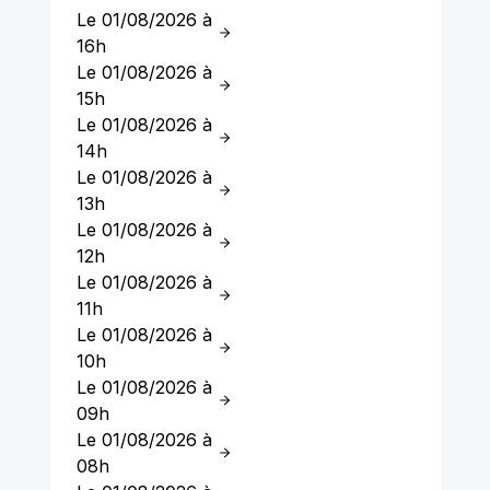
Le 01/08/2026 à
16h
Le 01/08/2026 à
15h
Le 01/08/2026 à
14h
Le 01/08/2026 à
13h
Le 01/08/2026 à
12h
Le 01/08/2026 à
11h
Le 01/08/2026 à
10h
Le 01/08/2026 à
09h
Le 01/08/2026 à
08h