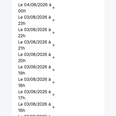
Le 04/08/2026 à
00h
Le 03/08/2026 à
23h
Le 03/08/2026 à
22h
Le 03/08/2026 à
21h
Le 03/08/2026 à
20h
Le 03/08/2026 à
19h
Le 03/08/2026 à
18h
Le 03/08/2026 à
17h
Le 03/08/2026 à
16h