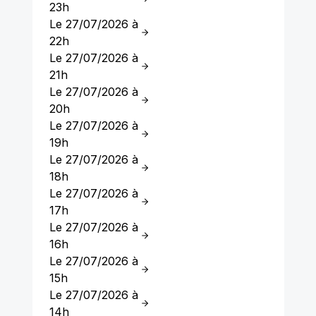
23h
Le 27/07/2026 à
22h
Le 27/07/2026 à
21h
Le 27/07/2026 à
20h
Le 27/07/2026 à
19h
Le 27/07/2026 à
18h
Le 27/07/2026 à
17h
Le 27/07/2026 à
16h
Le 27/07/2026 à
15h
Le 27/07/2026 à
14h