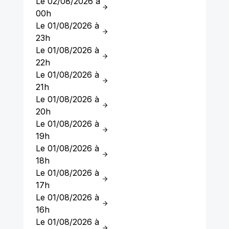
Le 02/08/2026 à
00h
Le 01/08/2026 à
23h
Le 01/08/2026 à
22h
Le 01/08/2026 à
21h
Le 01/08/2026 à
20h
Le 01/08/2026 à
19h
Le 01/08/2026 à
18h
Le 01/08/2026 à
17h
Le 01/08/2026 à
16h
Le 01/08/2026 à