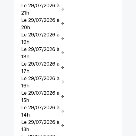
Le 29/07/2026 à
21h
Le 29/07/2026 à
20h
Le 29/07/2026 à
19h
Le 29/07/2026 à
18h
Le 29/07/2026 à
17h
Le 29/07/2026 à
16h
Le 29/07/2026 à
15h
Le 29/07/2026 à
14h
Le 29/07/2026 à
13h