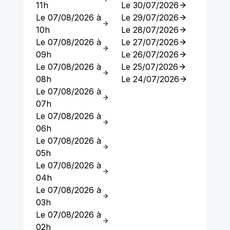
11h
Le 30/07/2026
Le 07/08/2026 à
Le 29/07/2026
10h
Le 28/07/2026
Le 07/08/2026 à
Le 27/07/2026
09h
Le 26/07/2026
Le 07/08/2026 à
Le 25/07/2026
08h
Le 24/07/2026
Le 07/08/2026 à
07h
Le 07/08/2026 à
06h
Le 07/08/2026 à
05h
Le 07/08/2026 à
04h
Le 07/08/2026 à
03h
Le 07/08/2026 à
02h