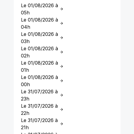
Le 01/08/2026 à
05h
Le 01/08/2026 à
04h
Le 01/08/2026 à
03h
Le 01/08/2026 à
02h
Le 01/08/2026 à
01h
Le 01/08/2026 à
00h
Le 31/07/2026 à
23h
Le 31/07/2026 à
22h
Le 31/07/2026 à
21h