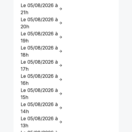
Le 05/08/2026 à
21h
Le 05/08/2026 à
20h
Le 05/08/2026 à
19h
Le 05/08/2026 à
18h
Le 05/08/2026 à
17h
Le 05/08/2026 à
16h
Le 05/08/2026 à
15h
Le 05/08/2026 à
14h
Le 05/08/2026 à
13h