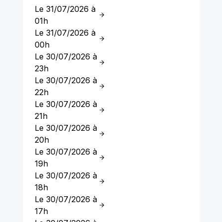
Le 31/07/2026 à
01h
Le 31/07/2026 à
00h
Le 30/07/2026 à
23h
Le 30/07/2026 à
22h
Le 30/07/2026 à
21h
Le 30/07/2026 à
20h
Le 30/07/2026 à
19h
Le 30/07/2026 à
18h
Le 30/07/2026 à
17h