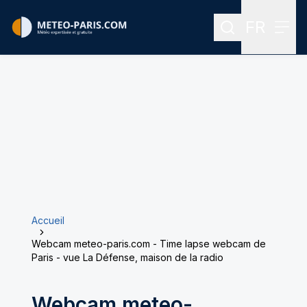
FR
Rechercher
Menu
Menu des
Accueil
Webcam meteo-paris.com - Time lapse webcam de
Paris - vue La Défense, maison de la radio
Webcam meteo-