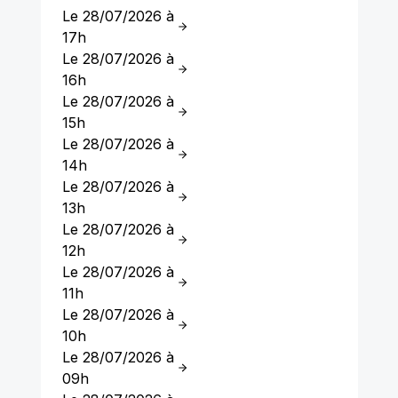
Le 28/07/2026 à
17h
Le 28/07/2026 à
16h
Le 28/07/2026 à
15h
Le 28/07/2026 à
14h
Le 28/07/2026 à
13h
Le 28/07/2026 à
12h
Le 28/07/2026 à
11h
Le 28/07/2026 à
10h
Le 28/07/2026 à
09h