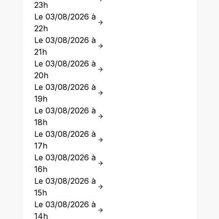
23h
Le 03/08/2026 à
22h
Le 03/08/2026 à
21h
Le 03/08/2026 à
20h
Le 03/08/2026 à
19h
Le 03/08/2026 à
18h
Le 03/08/2026 à
17h
Le 03/08/2026 à
16h
Le 03/08/2026 à
15h
Le 03/08/2026 à
14h