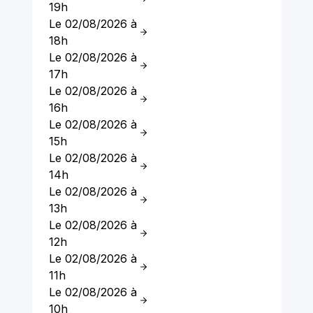
19h
Le 02/08/2026 à
18h
Le 02/08/2026 à
17h
Le 02/08/2026 à
16h
Le 02/08/2026 à
15h
Le 02/08/2026 à
14h
Le 02/08/2026 à
13h
Le 02/08/2026 à
12h
Le 02/08/2026 à
11h
Le 02/08/2026 à
10h