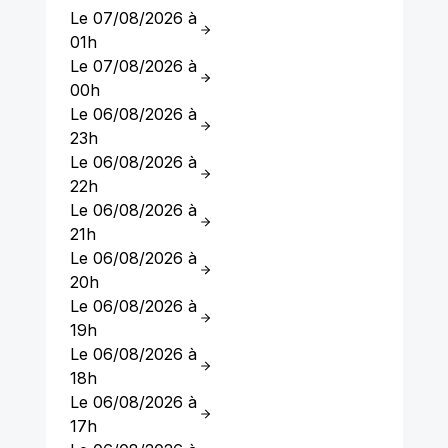
Le 07/08/2026 à
01h
Le 07/08/2026 à
00h
Le 06/08/2026 à
23h
Le 06/08/2026 à
22h
Le 06/08/2026 à
21h
Le 06/08/2026 à
20h
Le 06/08/2026 à
19h
Le 06/08/2026 à
18h
Le 06/08/2026 à
17h