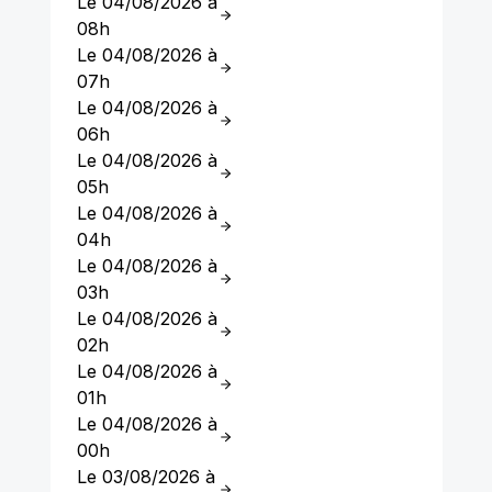
Le 04/08/2026 à
08h
Le 04/08/2026 à
07h
Le 04/08/2026 à
06h
Le 04/08/2026 à
05h
Le 04/08/2026 à
04h
Le 04/08/2026 à
03h
Le 04/08/2026 à
02h
Le 04/08/2026 à
01h
Le 04/08/2026 à
00h
Le 03/08/2026 à