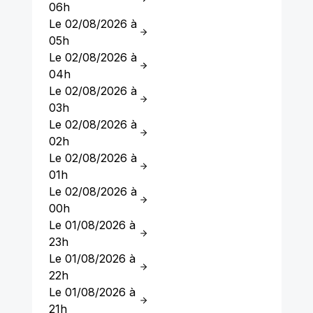
06h
Le 02/08/2026 à
05h
Le 02/08/2026 à
04h
Le 02/08/2026 à
03h
Le 02/08/2026 à
02h
Le 02/08/2026 à
01h
Le 02/08/2026 à
00h
Le 01/08/2026 à
23h
Le 01/08/2026 à
22h
Le 01/08/2026 à
21h