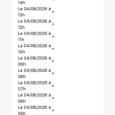
14h
Le 04/08/2026 à
13h
Le 04/08/2026 à
12h
Le 04/08/2026 à
11h
Le 04/08/2026 à
10h
Le 04/08/2026 à
09h
Le 04/08/2026 à
08h
Le 04/08/2026 à
07h
Le 04/08/2026 à
06h
Le 04/08/2026 à
05h