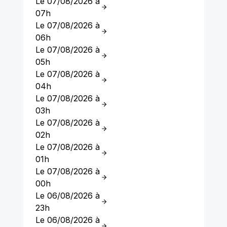
Le 07/08/2026 à
07h
Le 07/08/2026 à
06h
Le 07/08/2026 à
05h
Le 07/08/2026 à
04h
Le 07/08/2026 à
03h
Le 07/08/2026 à
02h
Le 07/08/2026 à
01h
Le 07/08/2026 à
00h
Le 06/08/2026 à
23h
Le 06/08/2026 à