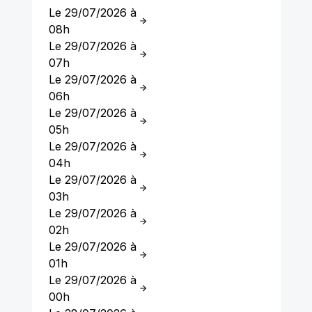
Le 29/07/2026 à
08h
Le 29/07/2026 à
07h
Le 29/07/2026 à
06h
Le 29/07/2026 à
05h
Le 29/07/2026 à
04h
Le 29/07/2026 à
03h
Le 29/07/2026 à
02h
Le 29/07/2026 à
01h
Le 29/07/2026 à
00h