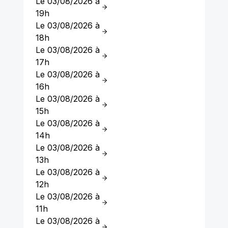
Le 03/08/2026 à
19h
Le 03/08/2026 à
18h
Le 03/08/2026 à
17h
Le 03/08/2026 à
16h
Le 03/08/2026 à
15h
Le 03/08/2026 à
14h
Le 03/08/2026 à
13h
Le 03/08/2026 à
12h
Le 03/08/2026 à
11h
Le 03/08/2026 à