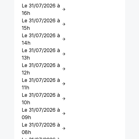
Le 31/07/2026 à
16h
Le 31/07/2026 à
15h
Le 31/07/2026 à
14h
Le 31/07/2026 à
13h
Le 31/07/2026 à
12h
Le 31/07/2026 à
11h
Le 31/07/2026 à
10h
Le 31/07/2026 à
09h
Le 31/07/2026 à
08h