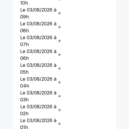
10h
Le 03/08/2026 à
09h
Le 03/08/2026 à
08h
Le 03/08/2026 à
07h
Le 03/08/2026 à
06h
Le 03/08/2026 à
05h
Le 03/08/2026 à
04h
Le 03/08/2026 à
03h
Le 03/08/2026 à
02h
Le 03/08/2026 à
01h