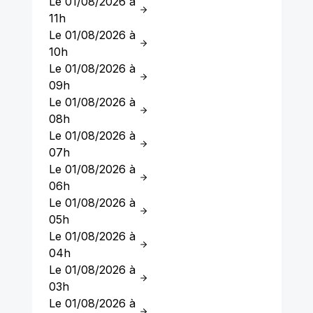
Le 01/08/2026 à
11h
Le 01/08/2026 à
10h
Le 01/08/2026 à
09h
Le 01/08/2026 à
08h
Le 01/08/2026 à
07h
Le 01/08/2026 à
06h
Le 01/08/2026 à
05h
Le 01/08/2026 à
04h
Le 01/08/2026 à
03h
Le 01/08/2026 à