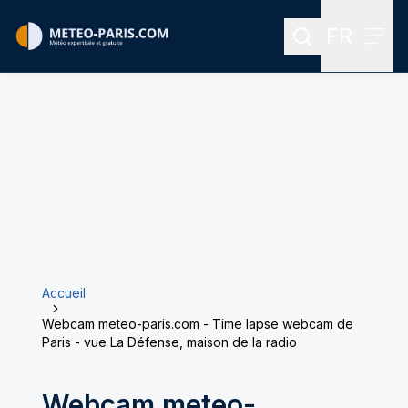
FR
Rechercher
Menu
Menu des
Accueil
Webcam meteo-paris.com - Time lapse webcam de
Paris - vue La Défense, maison de la radio
Webcam meteo-