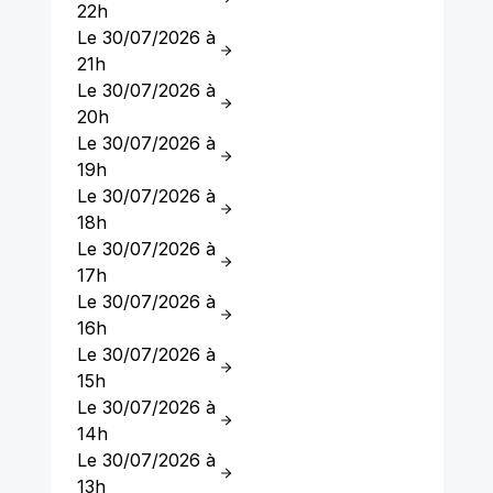
22h
Le 30/07/2026 à
21h
Le 30/07/2026 à
20h
Le 30/07/2026 à
19h
Le 30/07/2026 à
18h
Le 30/07/2026 à
17h
Le 30/07/2026 à
16h
Le 30/07/2026 à
15h
Le 30/07/2026 à
14h
Le 30/07/2026 à
13h