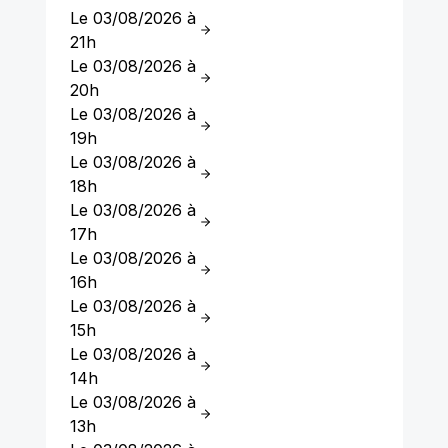
Le 03/08/2026 à
21h
Le 03/08/2026 à
20h
Le 03/08/2026 à
19h
Le 03/08/2026 à
18h
Le 03/08/2026 à
17h
Le 03/08/2026 à
16h
Le 03/08/2026 à
15h
Le 03/08/2026 à
14h
Le 03/08/2026 à
13h