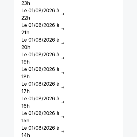
23h
Le 01/08/2026 à
22h
Le 01/08/2026 à
21h
Le 01/08/2026 à
20h
Le 01/08/2026 à
19h
Le 01/08/2026 à
18h
Le 01/08/2026 à
17h
Le 01/08/2026 à
16h
Le 01/08/2026 à
15h
Le 01/08/2026 à
14h