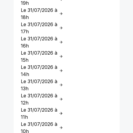
19h
Le 31/07/2026 à
18h
Le 31/07/2026 à
17h
Le 31/07/2026 à
16h
Le 31/07/2026 à
15h
Le 31/07/2026 à
14h
Le 31/07/2026 à
13h
Le 31/07/2026 à
12h
Le 31/07/2026 à
11h
Le 31/07/2026 à
10h