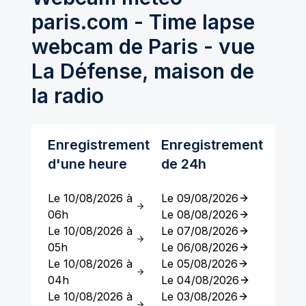
paris.com - Time lapse
webcam de Paris - vue
La Défense, maison de
la radio
Enregistrement
Enregistrement
d'une heure
de 24h
Le 10/08/2026 à
Le 09/08/2026
06h
Le 08/08/2026
Le 10/08/2026 à
Le 07/08/2026
05h
Le 06/08/2026
Le 10/08/2026 à
Le 05/08/2026
04h
Le 04/08/2026
Le 10/08/2026 à
Le 03/08/2026