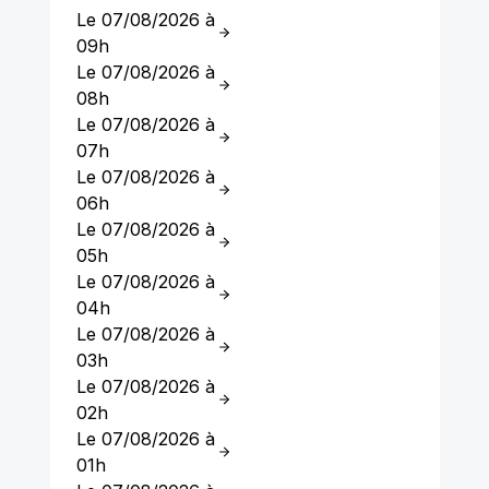
Le 07/08/2026 à
09h
Le 07/08/2026 à
08h
Le 07/08/2026 à
07h
Le 07/08/2026 à
06h
Le 07/08/2026 à
05h
Le 07/08/2026 à
04h
Le 07/08/2026 à
03h
Le 07/08/2026 à
02h
Le 07/08/2026 à
01h