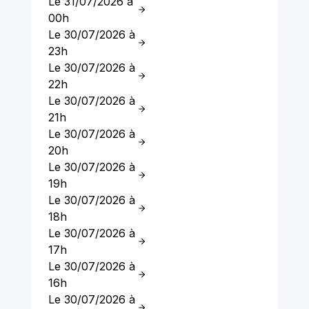
Le 31/07/2026 à
00h
Le 30/07/2026 à
23h
Le 30/07/2026 à
22h
Le 30/07/2026 à
21h
Le 30/07/2026 à
20h
Le 30/07/2026 à
19h
Le 30/07/2026 à
18h
Le 30/07/2026 à
17h
Le 30/07/2026 à
16h
Le 30/07/2026 à