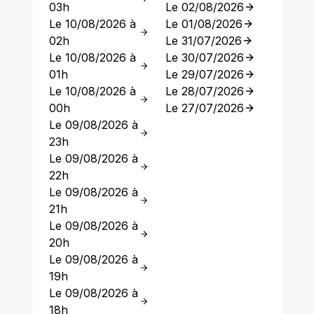
03h
Le 02/08/2026
Le 10/08/2026 à
Le 01/08/2026
02h
Le 31/07/2026
Le 10/08/2026 à
Le 30/07/2026
01h
Le 29/07/2026
Le 10/08/2026 à
Le 28/07/2026
00h
Le 27/07/2026
Le 09/08/2026 à
23h
Le 09/08/2026 à
22h
Le 09/08/2026 à
21h
Le 09/08/2026 à
20h
Le 09/08/2026 à
19h
Le 09/08/2026 à
18h