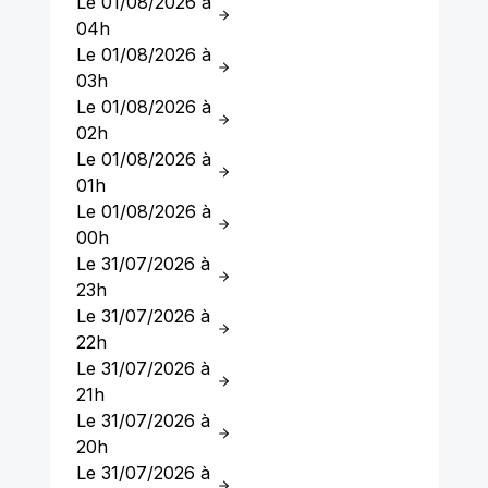
Le 01/08/2026 à
04h
Le 01/08/2026 à
03h
Le 01/08/2026 à
02h
Le 01/08/2026 à
01h
Le 01/08/2026 à
00h
Le 31/07/2026 à
23h
Le 31/07/2026 à
22h
Le 31/07/2026 à
21h
Le 31/07/2026 à
20h
Le 31/07/2026 à