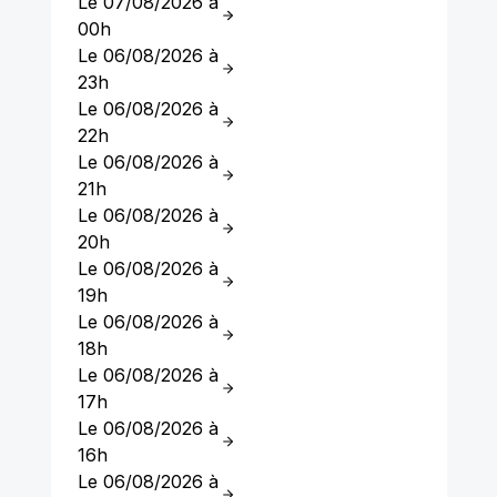
Le 07/08/2026 à
00h
Le 06/08/2026 à
23h
Le 06/08/2026 à
22h
Le 06/08/2026 à
21h
Le 06/08/2026 à
20h
Le 06/08/2026 à
19h
Le 06/08/2026 à
18h
Le 06/08/2026 à
17h
Le 06/08/2026 à
16h
Le 06/08/2026 à