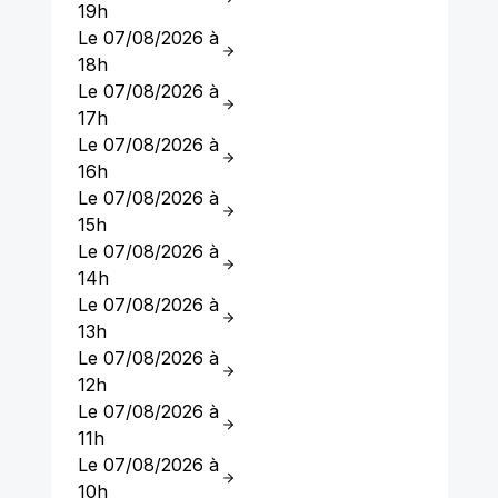
19h
Le 07/08/2026 à
18h
Le 07/08/2026 à
17h
Le 07/08/2026 à
16h
Le 07/08/2026 à
15h
Le 07/08/2026 à
14h
Le 07/08/2026 à
13h
Le 07/08/2026 à
12h
Le 07/08/2026 à
11h
Le 07/08/2026 à
10h