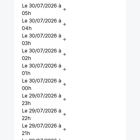
Le 30/07/2026 à
05h
Le 30/07/2026 à
04h
Le 30/07/2026 à
03h
Le 30/07/2026 à
02h
Le 30/07/2026 à
01h
Le 30/07/2026 à
00h
Le 29/07/2026 à
23h
Le 29/07/2026 à
22h
Le 29/07/2026 à
21h