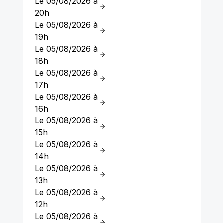
Le 05/08/2026 à
20h
Le 05/08/2026 à
19h
Le 05/08/2026 à
18h
Le 05/08/2026 à
17h
Le 05/08/2026 à
16h
Le 05/08/2026 à
15h
Le 05/08/2026 à
14h
Le 05/08/2026 à
13h
Le 05/08/2026 à
12h
Le 05/08/2026 à