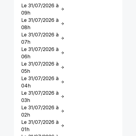
Le 31/07/2026 à
09h
Le 31/07/2026 à
08h
Le 31/07/2026 à
07h
Le 31/07/2026 à
06h
Le 31/07/2026 à
05h
Le 31/07/2026 à
04h
Le 31/07/2026 à
03h
Le 31/07/2026 à
02h
Le 31/07/2026 à
01h