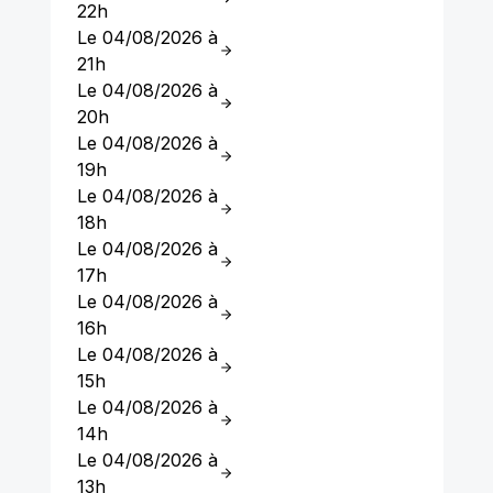
22h
Le 04/08/2026 à
21h
Le 04/08/2026 à
20h
Le 04/08/2026 à
19h
Le 04/08/2026 à
18h
Le 04/08/2026 à
17h
Le 04/08/2026 à
16h
Le 04/08/2026 à
15h
Le 04/08/2026 à
14h
Le 04/08/2026 à
13h