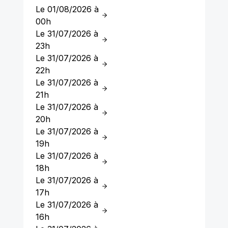
Le 01/08/2026 à
00h
Le 31/07/2026 à
23h
Le 31/07/2026 à
22h
Le 31/07/2026 à
21h
Le 31/07/2026 à
20h
Le 31/07/2026 à
19h
Le 31/07/2026 à
18h
Le 31/07/2026 à
17h
Le 31/07/2026 à
16h