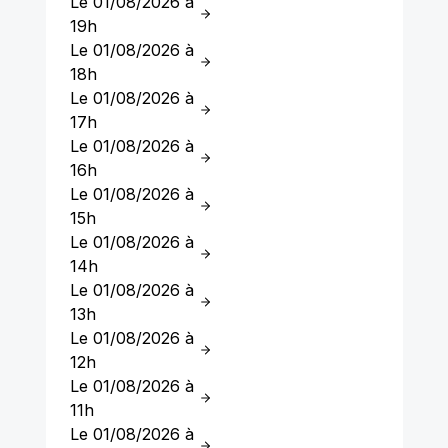
Le 01/08/2026 à
19h
Le 01/08/2026 à
18h
Le 01/08/2026 à
17h
Le 01/08/2026 à
16h
Le 01/08/2026 à
15h
Le 01/08/2026 à
14h
Le 01/08/2026 à
13h
Le 01/08/2026 à
12h
Le 01/08/2026 à
11h
Le 01/08/2026 à