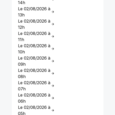
14h
Le 02/08/2026 à
13h
Le 02/08/2026 à
12h
Le 02/08/2026 à
11h
Le 02/08/2026 à
10h
Le 02/08/2026 à
09h
Le 02/08/2026 à
08h
Le 02/08/2026 à
07h
Le 02/08/2026 à
06h
Le 02/08/2026 à
05h