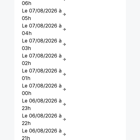
06h
Le 07/08/2026 à
05h
Le 07/08/2026 à
04h
Le 07/08/2026 à
03h
Le 07/08/2026 à
02h
Le 07/08/2026 à
01h
Le 07/08/2026 à
00h
Le 06/08/2026 à
23h
Le 06/08/2026 à
22h
Le 06/08/2026 à
21h