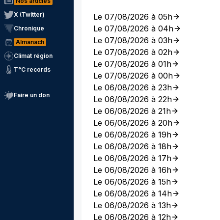
Nos articles
X (Twitter)
Le 07/08/2026 à 05h
Le 07/08/2026 à 04h
Chronique
Le 07/08/2026 à 03h
Almanach
Le 07/08/2026 à 02h
Climat région
Le 07/08/2026 à 01h
T°C records
Le 07/08/2026 à 00h
Le 06/08/2026 à 23h
Faire un don
Le 06/08/2026 à 22h
Le 06/08/2026 à 21h
Le 06/08/2026 à 20h
Le 06/08/2026 à 19h
Le 06/08/2026 à 18h
Le 06/08/2026 à 17h
Le 06/08/2026 à 16h
Le 06/08/2026 à 15h
Le 06/08/2026 à 14h
Le 06/08/2026 à 13h
Le 06/08/2026 à 12h