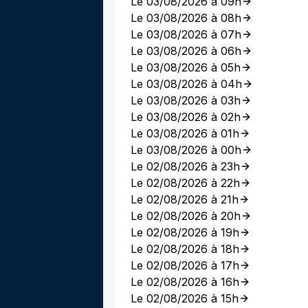
Le 03/08/2026 à 09h
Le 03/08/2026 à 08h
Le 03/08/2026 à 07h
Le 03/08/2026 à 06h
Le 03/08/2026 à 05h
Le 03/08/2026 à 04h
Le 03/08/2026 à 03h
Le 03/08/2026 à 02h
Le 03/08/2026 à 01h
Le 03/08/2026 à 00h
Le 02/08/2026 à 23h
Le 02/08/2026 à 22h
Le 02/08/2026 à 21h
Le 02/08/2026 à 20h
Le 02/08/2026 à 19h
Le 02/08/2026 à 18h
Le 02/08/2026 à 17h
Le 02/08/2026 à 16h
Le 02/08/2026 à 15h