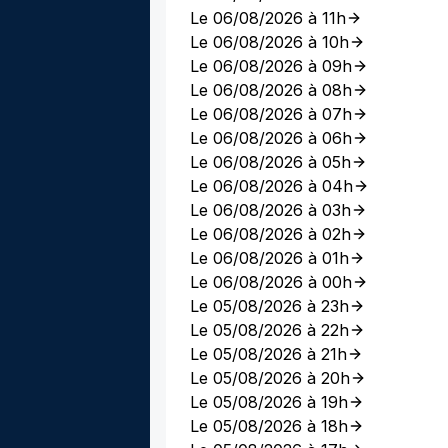
Le 06/08/2026 à 11h
Le 06/08/2026 à 10h
Le 06/08/2026 à 09h
Le 06/08/2026 à 08h
Le 06/08/2026 à 07h
Le 06/08/2026 à 06h
Le 06/08/2026 à 05h
Le 06/08/2026 à 04h
Le 06/08/2026 à 03h
Le 06/08/2026 à 02h
Le 06/08/2026 à 01h
Le 06/08/2026 à 00h
Le 05/08/2026 à 23h
Le 05/08/2026 à 22h
Le 05/08/2026 à 21h
Le 05/08/2026 à 20h
Le 05/08/2026 à 19h
Le 05/08/2026 à 18h