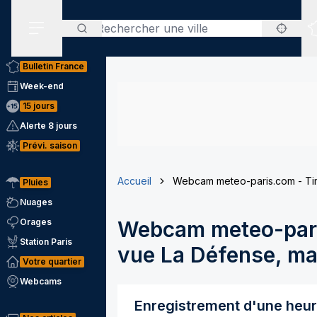
Rechercher
Menu secondaire
Bulletin France
Week-end
15 jours
Alerte 8 jours
Prévi. saison
Accueil
Webcam meteo-paris.com - Tim
Pluies
Nuages
Orages
Webcam meteo-pari
Station Paris
vue La Défense, mai
Votre quartier
Webcams
Enregistrement d'une heu