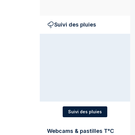
Suivi des pluies
Suivi des pluies
Webcams & pastilles T°C