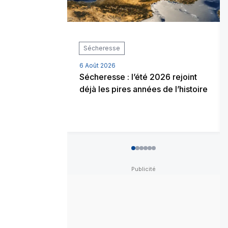
Sécheresse
6 Août 2026
Sécheresse : l’été 2026 rejoint
déjà les pires années de l’histoire
0
1
2
3
4
5