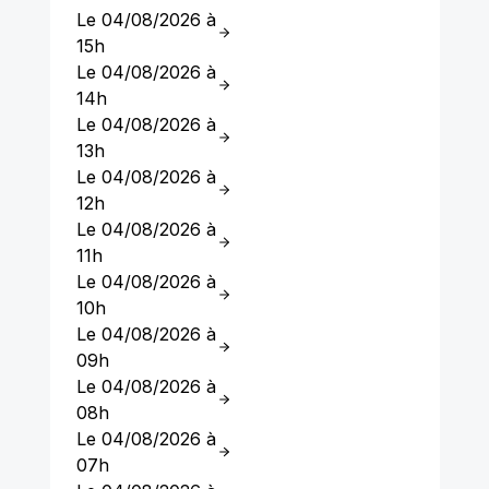
Le 04/08/2026 à
15h
Le 04/08/2026 à
14h
Le 04/08/2026 à
13h
Le 04/08/2026 à
12h
Le 04/08/2026 à
11h
Le 04/08/2026 à
10h
Le 04/08/2026 à
09h
Le 04/08/2026 à
08h
Le 04/08/2026 à
07h