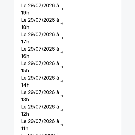
Le 29/07/2026 à
19h
Le 29/07/2026 à
18h
Le 29/07/2026 à
17h
Le 29/07/2026 à
16h
Le 29/07/2026 à
15h
Le 29/07/2026 à
14h
Le 29/07/2026 à
13h
Le 29/07/2026 à
12h
Le 29/07/2026 à
11h