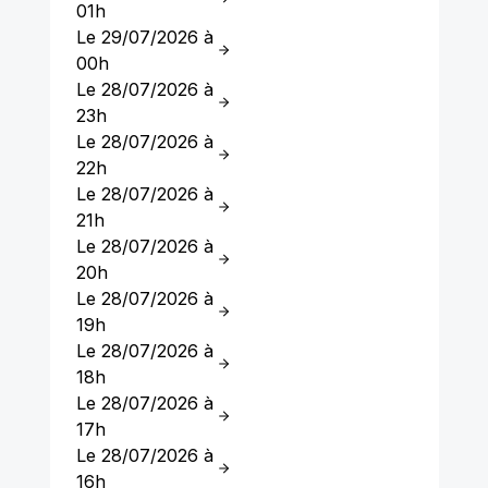
01h
Le 29/07/2026 à
00h
Le 28/07/2026 à
23h
Le 28/07/2026 à
22h
Le 28/07/2026 à
21h
Le 28/07/2026 à
20h
Le 28/07/2026 à
19h
Le 28/07/2026 à
18h
Le 28/07/2026 à
17h
Le 28/07/2026 à
16h