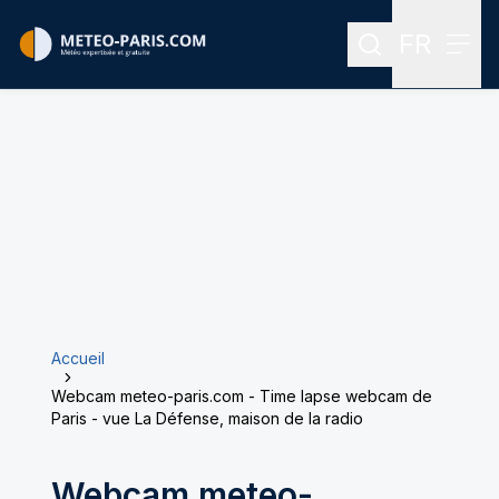
FR
Rechercher
Menu
Menu des
Accueil
Webcam meteo-paris.com - Time lapse webcam de
Paris - vue La Défense, maison de la radio
Webcam meteo-