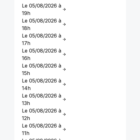
Le 05/08/2026 à
19h
Le 05/08/2026 à
18h
Le 05/08/2026 à
17h
Le 05/08/2026 à
16h
Le 05/08/2026 à
15h
Le 05/08/2026 à
14h
Le 05/08/2026 à
13h
Le 05/08/2026 à
12h
Le 05/08/2026 à
11h