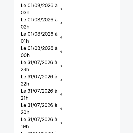
Le 01/08/2026 à
03h
Le 01/08/2026 à
02h
Le 01/08/2026 à
01h
Le 01/08/2026 à
00h
Le 31/07/2026 à
23h
Le 31/07/2026 à
22h
Le 31/07/2026 à
21h
Le 31/07/2026 à
20h
Le 31/07/2026 à
19h