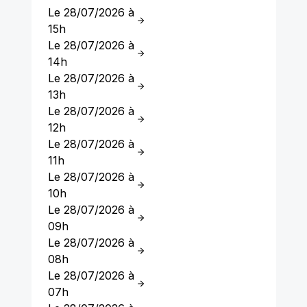
Le 28/07/2026 à
15h
Le 28/07/2026 à
14h
Le 28/07/2026 à
13h
Le 28/07/2026 à
12h
Le 28/07/2026 à
11h
Le 28/07/2026 à
10h
Le 28/07/2026 à
09h
Le 28/07/2026 à
08h
Le 28/07/2026 à
07h