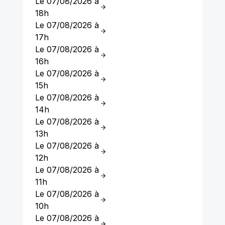
Le 07/08/2026 à
18h
Le 07/08/2026 à
17h
Le 07/08/2026 à
16h
Le 07/08/2026 à
15h
Le 07/08/2026 à
14h
Le 07/08/2026 à
13h
Le 07/08/2026 à
12h
Le 07/08/2026 à
11h
Le 07/08/2026 à
10h
Le 07/08/2026 à