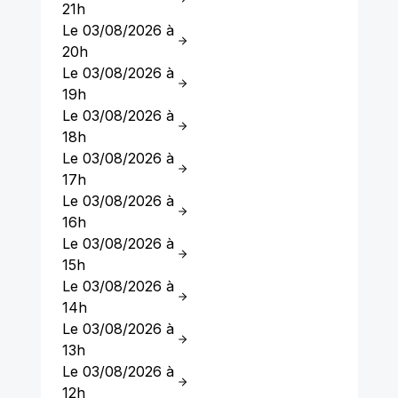
21h
Le 03/08/2026 à
20h
Le 03/08/2026 à
19h
Le 03/08/2026 à
18h
Le 03/08/2026 à
17h
Le 03/08/2026 à
16h
Le 03/08/2026 à
15h
Le 03/08/2026 à
14h
Le 03/08/2026 à
13h
Le 03/08/2026 à
12h