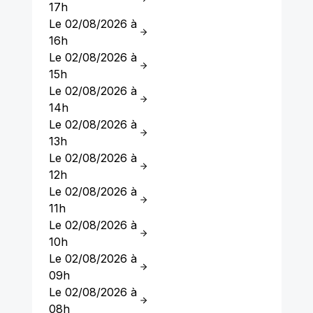
17h
Le 02/08/2026 à
16h
Le 02/08/2026 à
15h
Le 02/08/2026 à
14h
Le 02/08/2026 à
13h
Le 02/08/2026 à
12h
Le 02/08/2026 à
11h
Le 02/08/2026 à
10h
Le 02/08/2026 à
09h
Le 02/08/2026 à
08h