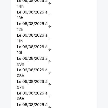
Le 06/08/2026 à
14h
Le 06/08/2026 à
13h
Le 06/08/2026 à
12h
Le 06/08/2026 à
11h
Le 06/08/2026 à
10h
Le 06/08/2026 à
09h
Le 06/08/2026 à
08h
Le 06/08/2026 à
07h
Le 06/08/2026 à
06h
Le 06/08/2026 à