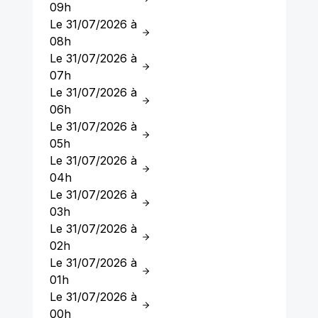
09h
Le 31/07/2026 à
08h
Le 31/07/2026 à
07h
Le 31/07/2026 à
06h
Le 31/07/2026 à
05h
Le 31/07/2026 à
04h
Le 31/07/2026 à
03h
Le 31/07/2026 à
02h
Le 31/07/2026 à
01h
Le 31/07/2026 à
00h