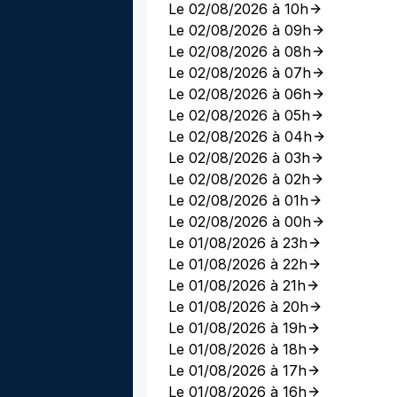
Le 02/08/2026 à 10h
Le 02/08/2026 à 09h
Le 02/08/2026 à 08h
Le 02/08/2026 à 07h
Le 02/08/2026 à 06h
Le 02/08/2026 à 05h
Le 02/08/2026 à 04h
Le 02/08/2026 à 03h
Le 02/08/2026 à 02h
Le 02/08/2026 à 01h
Le 02/08/2026 à 00h
Le 01/08/2026 à 23h
Le 01/08/2026 à 22h
Le 01/08/2026 à 21h
Le 01/08/2026 à 20h
Le 01/08/2026 à 19h
Le 01/08/2026 à 18h
Le 01/08/2026 à 17h
Le 01/08/2026 à 16h