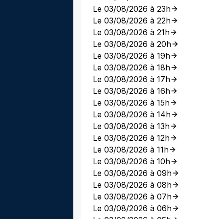
Le 03/08/2026 à 23h
Le 03/08/2026 à 22h
Le 03/08/2026 à 21h
Le 03/08/2026 à 20h
Le 03/08/2026 à 19h
Le 03/08/2026 à 18h
Le 03/08/2026 à 17h
Le 03/08/2026 à 16h
Le 03/08/2026 à 15h
Le 03/08/2026 à 14h
Le 03/08/2026 à 13h
Le 03/08/2026 à 12h
Le 03/08/2026 à 11h
Le 03/08/2026 à 10h
Le 03/08/2026 à 09h
Le 03/08/2026 à 08h
Le 03/08/2026 à 07h
Le 03/08/2026 à 06h