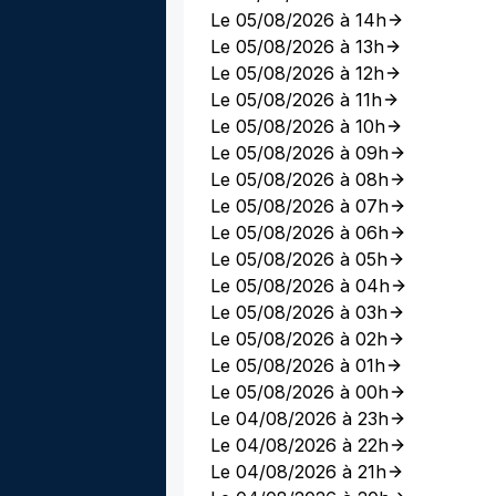
Le 05/08/2026 à 14h
Le 05/08/2026 à 13h
Le 05/08/2026 à 12h
Le 05/08/2026 à 11h
Le 05/08/2026 à 10h
Le 05/08/2026 à 09h
Le 05/08/2026 à 08h
Le 05/08/2026 à 07h
Le 05/08/2026 à 06h
Le 05/08/2026 à 05h
Le 05/08/2026 à 04h
Le 05/08/2026 à 03h
Le 05/08/2026 à 02h
Le 05/08/2026 à 01h
Le 05/08/2026 à 00h
Le 04/08/2026 à 23h
Le 04/08/2026 à 22h
Le 04/08/2026 à 21h