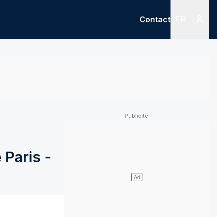
FR
Contact
Menu
Menu des
Paris -