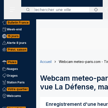
Rechercher
Menu secondaire
Bulletin France
Week-end
15 jours
Alerte 8 jours
Prévi. saison
Accueil
Webcam meteo-paris.com - Tim
Pluies
Nuages
Orages
Webcam meteo-pari
Station Paris
vue La Défense, mai
Votre quartier
Webcams
Enregistrement d'une heu