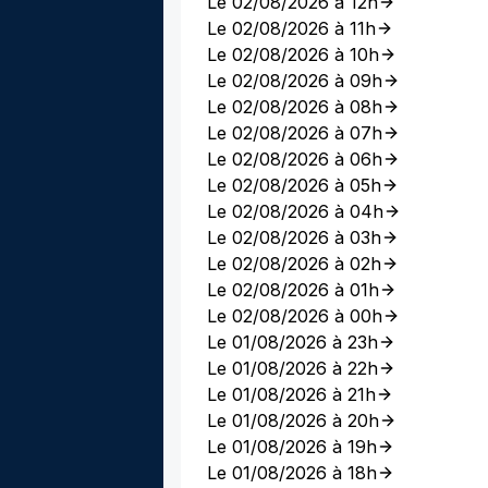
Le 02/08/2026 à 12h
Le 02/08/2026 à 11h
Le 02/08/2026 à 10h
Le 02/08/2026 à 09h
Le 02/08/2026 à 08h
Le 02/08/2026 à 07h
Le 02/08/2026 à 06h
Le 02/08/2026 à 05h
Le 02/08/2026 à 04h
Le 02/08/2026 à 03h
Le 02/08/2026 à 02h
Le 02/08/2026 à 01h
Le 02/08/2026 à 00h
Le 01/08/2026 à 23h
Le 01/08/2026 à 22h
Le 01/08/2026 à 21h
Le 01/08/2026 à 20h
Le 01/08/2026 à 19h
Le 01/08/2026 à 18h