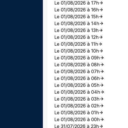
Le 01/08/2026 à 17h
Le 01/08/2026 à 16h
Le 01/08/2026 à 15h
Le 01/08/2026 à 14h
Le 01/08/2026 à 13h
Le 01/08/2026 à 12h
Le 01/08/2026 à 11h
Le 01/08/2026 à 10h
Le 01/08/2026 à 09h
Le 01/08/2026 à 08h
Le 01/08/2026 à 07h
Le 01/08/2026 à 06h
Le 01/08/2026 à 05h
Le 01/08/2026 à 04h
Le 01/08/2026 à 03h
Le 01/08/2026 à 02h
Le 01/08/2026 à 01h
Le 01/08/2026 à 00h
Le 31/07/2026 à 23h