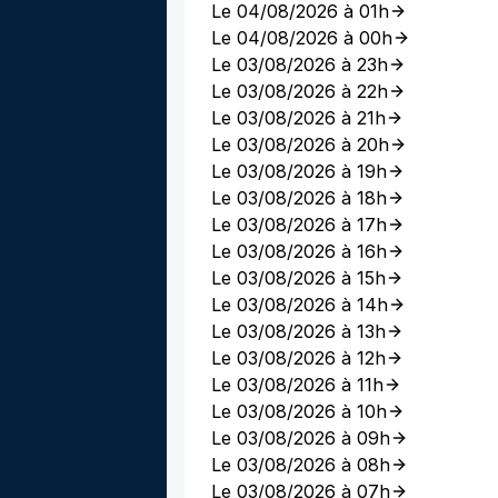
Le 04/08/2026 à 01h
Le 04/08/2026 à 00h
Le 03/08/2026 à 23h
Le 03/08/2026 à 22h
Le 03/08/2026 à 21h
Le 03/08/2026 à 20h
Le 03/08/2026 à 19h
Le 03/08/2026 à 18h
Le 03/08/2026 à 17h
Le 03/08/2026 à 16h
Le 03/08/2026 à 15h
Le 03/08/2026 à 14h
Le 03/08/2026 à 13h
Le 03/08/2026 à 12h
Le 03/08/2026 à 11h
Le 03/08/2026 à 10h
Le 03/08/2026 à 09h
Le 03/08/2026 à 08h
Le 03/08/2026 à 07h