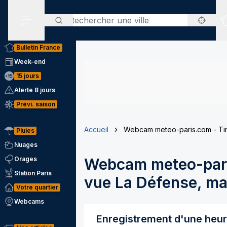
Rechercher
Menu secondaire
Bulletin France
Week-end
15 jours
Alerte 8 jours
Prévi. saison
Accueil
Webcam meteo-paris.com - Tim
Pluies
Nuages
Orages
Webcam meteo-pari
Station Paris
vue La Défense, mai
Votre quartier
Webcams
Enregistrement d'une heu