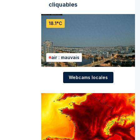
cliquables
18.1°C
air : mauvais
Webcams locales