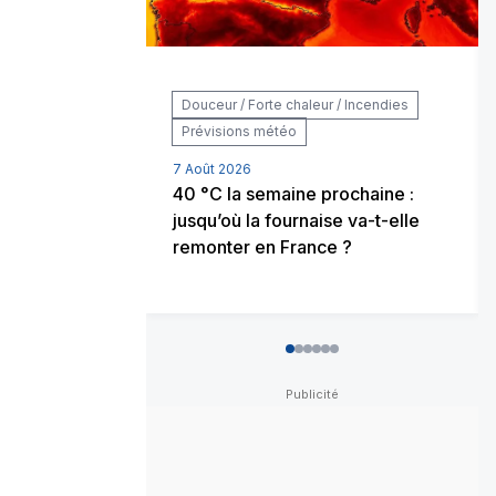
Douceur / Forte chaleur / Incendies
Prévisions météo
7 Août 2026
40 °C la semaine prochaine :
jusqu’où la fournaise va-t-elle
remonter en France ?
0
1
2
3
4
5