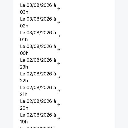
Le 03/08/2026 à
03h
Le 03/08/2026 à
02h
Le 03/08/2026 à
01h
Le 03/08/2026 à
00h
Le 02/08/2026 à
23h
Le 02/08/2026 à
22h
Le 02/08/2026 à
21h
Le 02/08/2026 à
20h
Le 02/08/2026 à
19h