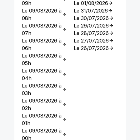
09h
Le 01/08/2026
Le 09/08/2026 à
Le 31/07/2026
08h
Le 30/07/2026
Le 09/08/2026 à
Le 29/07/2026
07h
Le 28/07/2026
Le 09/08/2026 à
Le 27/07/2026
06h
Le 26/07/2026
Le 09/08/2026 à
05h
Le 09/08/2026 à
04h
Le 09/08/2026 à
03h
Le 09/08/2026 à
02h
Le 09/08/2026 à
01h
Le 09/08/2026 à
00h