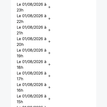
Le 01/08/2026 à
23h
Le 01/08/2026 à
22h
Le 01/08/2026 à
21h
Le 01/08/2026 à
20h
Le 01/08/2026 à
19h
Le 01/08/2026 à
18h
Le 01/08/2026 à
17h
Le 01/08/2026 à
16h
Le 01/08/2026 à
15h