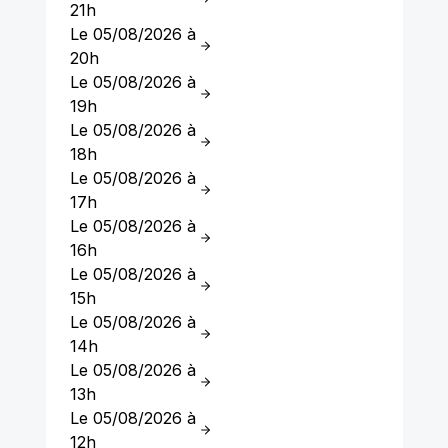
21h
Le 05/08/2026 à
20h
Le 05/08/2026 à
19h
Le 05/08/2026 à
18h
Le 05/08/2026 à
17h
Le 05/08/2026 à
16h
Le 05/08/2026 à
15h
Le 05/08/2026 à
14h
Le 05/08/2026 à
13h
Le 05/08/2026 à
12h