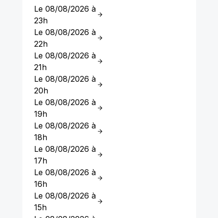
Le 08/08/2026 à
23h
Le 08/08/2026 à
22h
Le 08/08/2026 à
21h
Le 08/08/2026 à
20h
Le 08/08/2026 à
19h
Le 08/08/2026 à
18h
Le 08/08/2026 à
17h
Le 08/08/2026 à
16h
Le 08/08/2026 à
15h