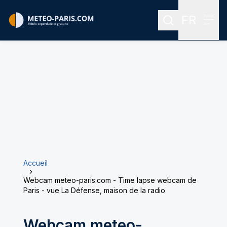
FR
Rechercher
Menu
Menu des
Accueil
Webcam meteo-paris.com - Time lapse webcam de
Paris - vue La Défense, maison de la radio
Webcam meteo-