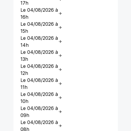
17h
Le 04/08/2026 à
16h
Le 04/08/2026 à
15h
Le 04/08/2026 à
14h
Le 04/08/2026 à
13h
Le 04/08/2026 à
12h
Le 04/08/2026 à
11h
Le 04/08/2026 à
10h
Le 04/08/2026 à
09h
Le 04/08/2026 à
08h