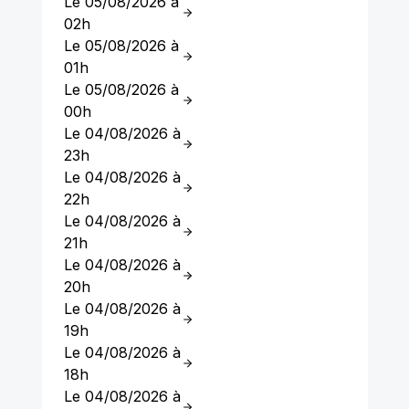
Le 05/08/2026 à
02h
Le 05/08/2026 à
01h
Le 05/08/2026 à
00h
Le 04/08/2026 à
23h
Le 04/08/2026 à
22h
Le 04/08/2026 à
21h
Le 04/08/2026 à
20h
Le 04/08/2026 à
19h
Le 04/08/2026 à
18h
Le 04/08/2026 à