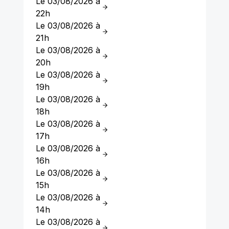
Le 03/08/2026 à
22h
Le 03/08/2026 à
21h
Le 03/08/2026 à
20h
Le 03/08/2026 à
19h
Le 03/08/2026 à
18h
Le 03/08/2026 à
17h
Le 03/08/2026 à
16h
Le 03/08/2026 à
15h
Le 03/08/2026 à
14h
Le 03/08/2026 à