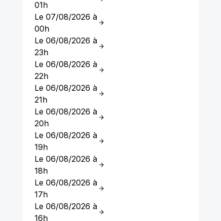
01h
Le 07/08/2026 à
00h
Le 06/08/2026 à
23h
Le 06/08/2026 à
22h
Le 06/08/2026 à
21h
Le 06/08/2026 à
20h
Le 06/08/2026 à
19h
Le 06/08/2026 à
18h
Le 06/08/2026 à
17h
Le 06/08/2026 à
16h