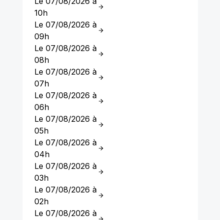
Le 07/08/2026 à
10h
Le 07/08/2026 à
09h
Le 07/08/2026 à
08h
Le 07/08/2026 à
07h
Le 07/08/2026 à
06h
Le 07/08/2026 à
05h
Le 07/08/2026 à
04h
Le 07/08/2026 à
03h
Le 07/08/2026 à
02h
Le 07/08/2026 à