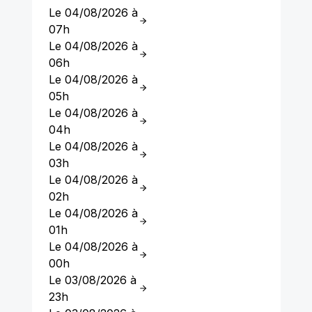
Le 04/08/2026 à
07h
Le 04/08/2026 à
06h
Le 04/08/2026 à
05h
Le 04/08/2026 à
04h
Le 04/08/2026 à
03h
Le 04/08/2026 à
02h
Le 04/08/2026 à
01h
Le 04/08/2026 à
00h
Le 03/08/2026 à
23h