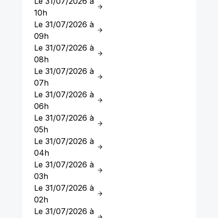
Le 31/07/2026 à
10h
Le 31/07/2026 à
09h
Le 31/07/2026 à
08h
Le 31/07/2026 à
07h
Le 31/07/2026 à
06h
Le 31/07/2026 à
05h
Le 31/07/2026 à
04h
Le 31/07/2026 à
03h
Le 31/07/2026 à
02h
Le 31/07/2026 à