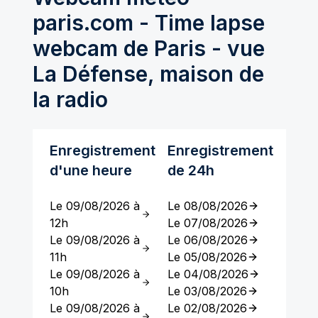
paris.com - Time lapse
webcam de Paris - vue
La Défense, maison de
la radio
Enregistrement
Enregistrement
d'une heure
de 24h
Le 09/08/2026 à
Le 08/08/2026
12h
Le 07/08/2026
Le 09/08/2026 à
Le 06/08/2026
11h
Le 05/08/2026
Le 09/08/2026 à
Le 04/08/2026
10h
Le 03/08/2026
Le 09/08/2026 à
Le 02/08/2026