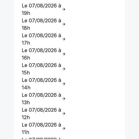
Le 07/08/2026 à
19h
Le 07/08/2026 à
18h
Le 07/08/2026 à
17h
Le 07/08/2026 à
16h
Le 07/08/2026 à
15h
Le 07/08/2026 à
14h
Le 07/08/2026 à
13h
Le 07/08/2026 à
12h
Le 07/08/2026 à
11h