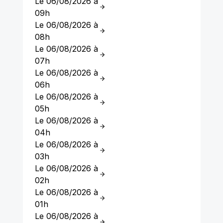
Le 06/08/2026 à
09h
Le 06/08/2026 à
08h
Le 06/08/2026 à
07h
Le 06/08/2026 à
06h
Le 06/08/2026 à
05h
Le 06/08/2026 à
04h
Le 06/08/2026 à
03h
Le 06/08/2026 à
02h
Le 06/08/2026 à
01h
Le 06/08/2026 à