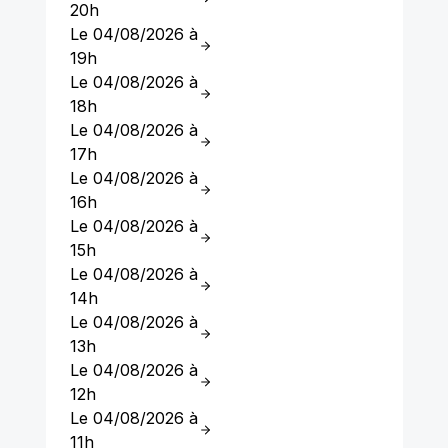
20h
Le 04/08/2026 à
19h
Le 04/08/2026 à
18h
Le 04/08/2026 à
17h
Le 04/08/2026 à
16h
Le 04/08/2026 à
15h
Le 04/08/2026 à
14h
Le 04/08/2026 à
13h
Le 04/08/2026 à
12h
Le 04/08/2026 à
11h