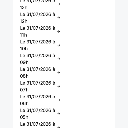
Le 31/07/2026 à
13h
Le 31/07/2026 à
12h
Le 31/07/2026 à
11h
Le 31/07/2026 à
10h
Le 31/07/2026 à
09h
Le 31/07/2026 à
08h
Le 31/07/2026 à
07h
Le 31/07/2026 à
06h
Le 31/07/2026 à
05h
Le 31/07/2026 à