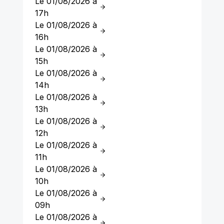
Le 01/08/2026 à
17h
Le 01/08/2026 à
16h
Le 01/08/2026 à
15h
Le 01/08/2026 à
14h
Le 01/08/2026 à
13h
Le 01/08/2026 à
12h
Le 01/08/2026 à
11h
Le 01/08/2026 à
10h
Le 01/08/2026 à
09h
Le 01/08/2026 à