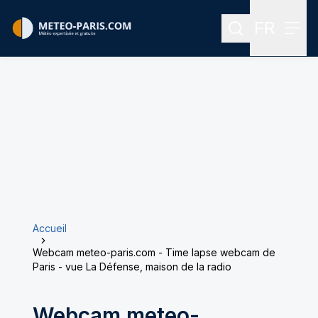
FR
Rechercher
Menu
Menu des
Accueil
Webcam meteo-paris.com - Time lapse webcam de
Paris - vue La Défense, maison de la radio
Webcam meteo-