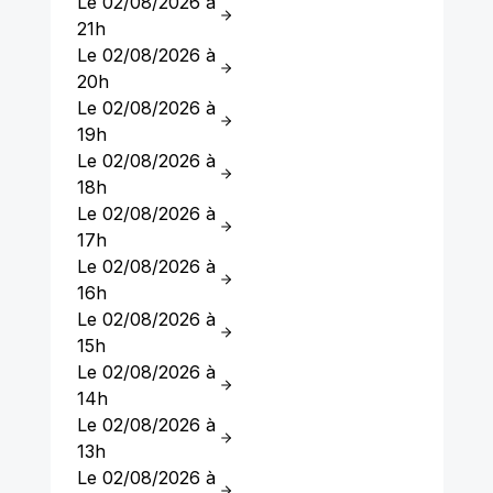
Le 02/08/2026 à
21h
Le 02/08/2026 à
20h
Le 02/08/2026 à
19h
Le 02/08/2026 à
18h
Le 02/08/2026 à
17h
Le 02/08/2026 à
16h
Le 02/08/2026 à
15h
Le 02/08/2026 à
14h
Le 02/08/2026 à
13h
Le 02/08/2026 à