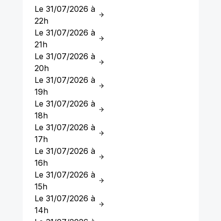
Le 31/07/2026 à
22h
Le 31/07/2026 à
21h
Le 31/07/2026 à
20h
Le 31/07/2026 à
19h
Le 31/07/2026 à
18h
Le 31/07/2026 à
17h
Le 31/07/2026 à
16h
Le 31/07/2026 à
15h
Le 31/07/2026 à
14h