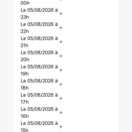
00h
Le 05/08/2026 à
23h
Le 05/08/2026 à
22h
Le 05/08/2026 à
21h
Le 05/08/2026 à
20h
Le 05/08/2026 à
19h
Le 05/08/2026 à
18h
Le 05/08/2026 à
17h
Le 05/08/2026 à
16h
Le 05/08/2026 à
15h