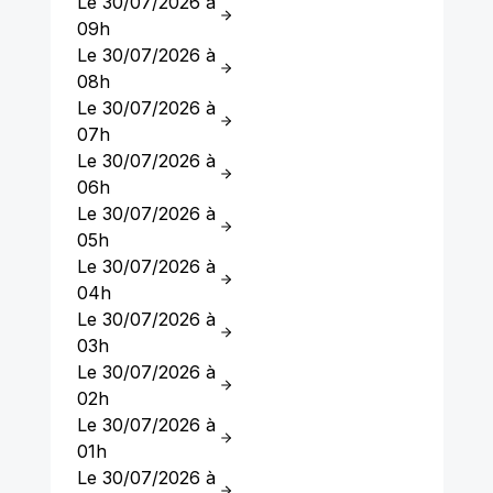
Le 30/07/2026 à
09h
Le 30/07/2026 à
08h
Le 30/07/2026 à
07h
Le 30/07/2026 à
06h
Le 30/07/2026 à
05h
Le 30/07/2026 à
04h
Le 30/07/2026 à
03h
Le 30/07/2026 à
02h
Le 30/07/2026 à
01h
Le 30/07/2026 à