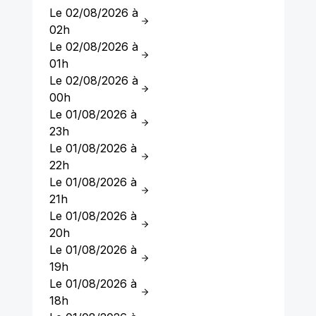
Le 02/08/2026 à
02h
Le 02/08/2026 à
01h
Le 02/08/2026 à
00h
Le 01/08/2026 à
23h
Le 01/08/2026 à
22h
Le 01/08/2026 à
21h
Le 01/08/2026 à
20h
Le 01/08/2026 à
19h
Le 01/08/2026 à
18h