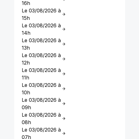
16h
Le 03/08/2026 à
15h
Le 03/08/2026 à
14h
Le 03/08/2026 à
13h
Le 03/08/2026 à
12h
Le 03/08/2026 à
11h
Le 03/08/2026 à
10h
Le 03/08/2026 à
09h
Le 03/08/2026 à
08h
Le 03/08/2026 à
07h