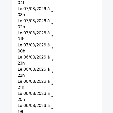
04h
Le 07/08/2026 à
03h
Le 07/08/2026 à
02h
Le 07/08/2026 à
01h
Le 07/08/2026 à
00h
Le 06/08/2026 à
23h
Le 06/08/2026 à
22h
Le 06/08/2026 à
21h
Le 06/08/2026 à
20h
Le 06/08/2026 à
19h