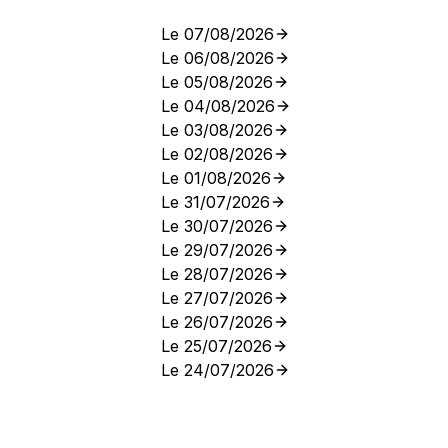
Le 07/08/2026
Le 06/08/2026
Le 05/08/2026
Le 04/08/2026
Le 03/08/2026
Le 02/08/2026
Le 01/08/2026
Le 31/07/2026
Le 30/07/2026
Le 29/07/2026
Le 28/07/2026
Le 27/07/2026
Le 26/07/2026
Le 25/07/2026
Le 24/07/2026