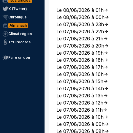
Nos articles
X (Twitter)
Le 08/08/2026 à 01h
Le 08/08/2026 à 00h
Chronique
Le 07/08/2026 à 23h
Almanach
Le 07/08/2026 à 22h
Climat région
Le 07/08/2026 à 21h
T°C records
Le 07/08/2026 à 20h
Le 07/08/2026 à 19h
Faire un don
Le 07/08/2026 à 18h
Le 07/08/2026 à 17h
Le 07/08/2026 à 16h
Le 07/08/2026 à 15h
Le 07/08/2026 à 14h
Le 07/08/2026 à 13h
Le 07/08/2026 à 12h
Le 07/08/2026 à 11h
Le 07/08/2026 à 10h
Le 07/08/2026 à 09h
Le 07/08/2026 à 08h