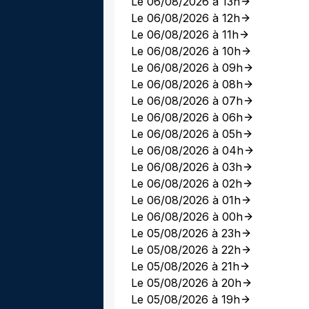
Le 06/08/2026 à 13h
Le 06/08/2026 à 12h
Le 06/08/2026 à 11h
Le 06/08/2026 à 10h
Le 06/08/2026 à 09h
Le 06/08/2026 à 08h
Le 06/08/2026 à 07h
Le 06/08/2026 à 06h
Le 06/08/2026 à 05h
Le 06/08/2026 à 04h
Le 06/08/2026 à 03h
Le 06/08/2026 à 02h
Le 06/08/2026 à 01h
Le 06/08/2026 à 00h
Le 05/08/2026 à 23h
Le 05/08/2026 à 22h
Le 05/08/2026 à 21h
Le 05/08/2026 à 20h
Le 05/08/2026 à 19h