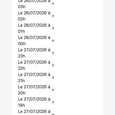
Le 28/07/2026 à
03h
Le 28/07/2026 à
02h
Le 28/07/2026 à
01h
Le 28/07/2026 à
00h
Le 27/07/2026 à
23h
Le 27/07/2026 à
22h
Le 27/07/2026 à
21h
Le 27/07/2026 à
20h
Le 27/07/2026 à
19h
Le 27/07/2026 à