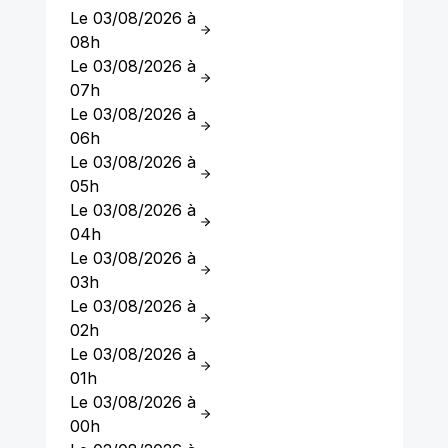
Le 03/08/2026 à
08h
Le 03/08/2026 à
07h
Le 03/08/2026 à
06h
Le 03/08/2026 à
05h
Le 03/08/2026 à
04h
Le 03/08/2026 à
03h
Le 03/08/2026 à
02h
Le 03/08/2026 à
01h
Le 03/08/2026 à
00h