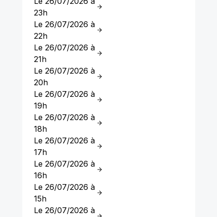
Le 26/07/2026 à
23h
Le 26/07/2026 à
22h
Le 26/07/2026 à
21h
Le 26/07/2026 à
20h
Le 26/07/2026 à
19h
Le 26/07/2026 à
18h
Le 26/07/2026 à
17h
Le 26/07/2026 à
16h
Le 26/07/2026 à
15h
Le 26/07/2026 à