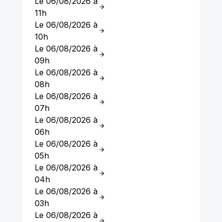
Le 06/08/2026 à
11h
Le 06/08/2026 à
10h
Le 06/08/2026 à
09h
Le 06/08/2026 à
08h
Le 06/08/2026 à
07h
Le 06/08/2026 à
06h
Le 06/08/2026 à
05h
Le 06/08/2026 à
04h
Le 06/08/2026 à
03h
Le 06/08/2026 à