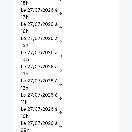
18h
Le 27/07/2026 à
17h
Le 27/07/2026 à
16h
Le 27/07/2026 à
15h
Le 27/07/2026 à
14h
Le 27/07/2026 à
13h
Le 27/07/2026 à
12h
Le 27/07/2026 à
11h
Le 27/07/2026 à
10h
Le 27/07/2026 à
09h