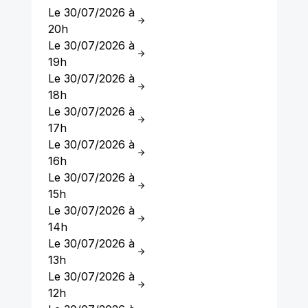
Le 30/07/2026 à
20h
Le 30/07/2026 à
19h
Le 30/07/2026 à
18h
Le 30/07/2026 à
17h
Le 30/07/2026 à
16h
Le 30/07/2026 à
15h
Le 30/07/2026 à
14h
Le 30/07/2026 à
13h
Le 30/07/2026 à
12h