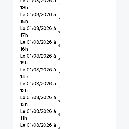
Le 01/08/2026 à
19h
Le 01/08/2026 à
18h
Le 01/08/2026 à
17h
Le 01/08/2026 à
16h
Le 01/08/2026 à
15h
Le 01/08/2026 à
14h
Le 01/08/2026 à
13h
Le 01/08/2026 à
12h
Le 01/08/2026 à
11h
Le 01/08/2026 à