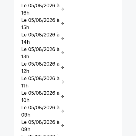
Le 05/08/2026 à
16h
Le 05/08/2026 à
15h
Le 05/08/2026 à
14h
Le 05/08/2026 à
13h
Le 05/08/2026 à
12h
Le 05/08/2026 à
11h
Le 05/08/2026 à
10h
Le 05/08/2026 à
09h
Le 05/08/2026 à
08h