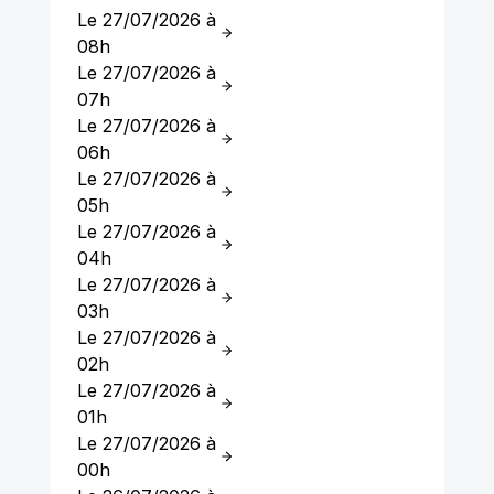
Le 27/07/2026 à
08h
Le 27/07/2026 à
07h
Le 27/07/2026 à
06h
Le 27/07/2026 à
05h
Le 27/07/2026 à
04h
Le 27/07/2026 à
03h
Le 27/07/2026 à
02h
Le 27/07/2026 à
01h
Le 27/07/2026 à
00h