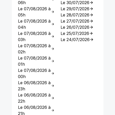
06h
Le 30/07/2026
Le 07/08/2026 à
Le 29/07/2026
05h
Le 28/07/2026
Le 07/08/2026 à
Le 27/07/2026
04h
Le 26/07/2026
Le 07/08/2026 à
Le 25/07/2026
03h
Le 24/07/2026
Le 07/08/2026 à
02h
Le 07/08/2026 à
01h
Le 07/08/2026 à
00h
Le 06/08/2026 à
23h
Le 06/08/2026 à
22h
Le 06/08/2026 à
21h