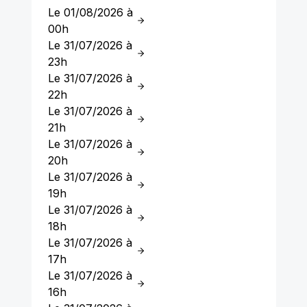
Le 01/08/2026 à
00h
Le 31/07/2026 à
23h
Le 31/07/2026 à
22h
Le 31/07/2026 à
21h
Le 31/07/2026 à
20h
Le 31/07/2026 à
19h
Le 31/07/2026 à
18h
Le 31/07/2026 à
17h
Le 31/07/2026 à
16h