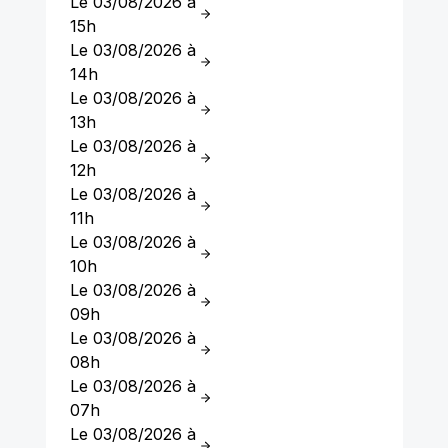
Le 03/08/2026 à
15h
Le 03/08/2026 à
14h
Le 03/08/2026 à
13h
Le 03/08/2026 à
12h
Le 03/08/2026 à
11h
Le 03/08/2026 à
10h
Le 03/08/2026 à
09h
Le 03/08/2026 à
08h
Le 03/08/2026 à
07h
Le 03/08/2026 à