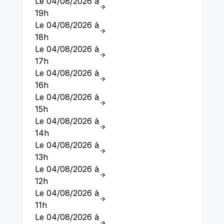
Le 04/08/2026 à
19h
Le 04/08/2026 à
18h
Le 04/08/2026 à
17h
Le 04/08/2026 à
16h
Le 04/08/2026 à
15h
Le 04/08/2026 à
14h
Le 04/08/2026 à
13h
Le 04/08/2026 à
12h
Le 04/08/2026 à
11h
Le 04/08/2026 à