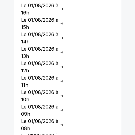
Le 01/08/2026 à
16h
Le 01/08/2026 à
15h
Le 01/08/2026 à
14h
Le 01/08/2026 à
13h
Le 01/08/2026 à
12h
Le 01/08/2026 à
11h
Le 01/08/2026 à
10h
Le 01/08/2026 à
09h
Le 01/08/2026 à
08h