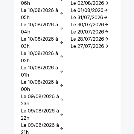
06h
Le 02/08/2026
Le 10/08/2026 à
Le 01/08/2026
05h
Le 31/07/2026
Le 10/08/2026 à
Le 30/07/2026
04h
Le 29/07/2026
Le 10/08/2026 à
Le 28/07/2026
03h
Le 27/07/2026
Le 10/08/2026 à
02h
Le 10/08/2026 à
01h
Le 10/08/2026 à
00h
Le 09/08/2026 à
23h
Le 09/08/2026 à
22h
Le 09/08/2026 à
21h