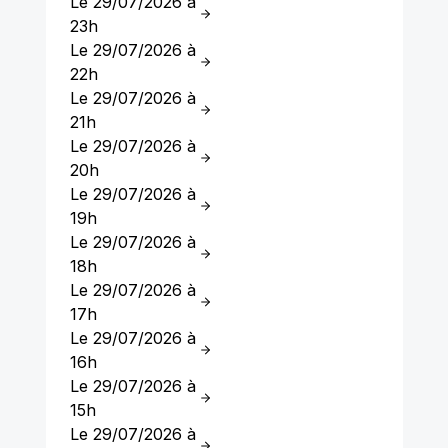
Le 29/07/2026 à
23h
Le 29/07/2026 à
22h
Le 29/07/2026 à
21h
Le 29/07/2026 à
20h
Le 29/07/2026 à
19h
Le 29/07/2026 à
18h
Le 29/07/2026 à
17h
Le 29/07/2026 à
16h
Le 29/07/2026 à
15h
Le 29/07/2026 à