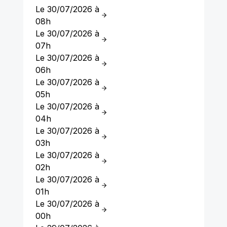
Le 30/07/2026 à
08h
Le 30/07/2026 à
07h
Le 30/07/2026 à
06h
Le 30/07/2026 à
05h
Le 30/07/2026 à
04h
Le 30/07/2026 à
03h
Le 30/07/2026 à
02h
Le 30/07/2026 à
01h
Le 30/07/2026 à
00h