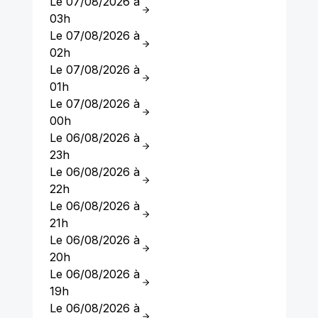
Le 07/08/2026 à
03h
Le 07/08/2026 à
02h
Le 07/08/2026 à
01h
Le 07/08/2026 à
00h
Le 06/08/2026 à
23h
Le 06/08/2026 à
22h
Le 06/08/2026 à
21h
Le 06/08/2026 à
20h
Le 06/08/2026 à
19h
Le 06/08/2026 à