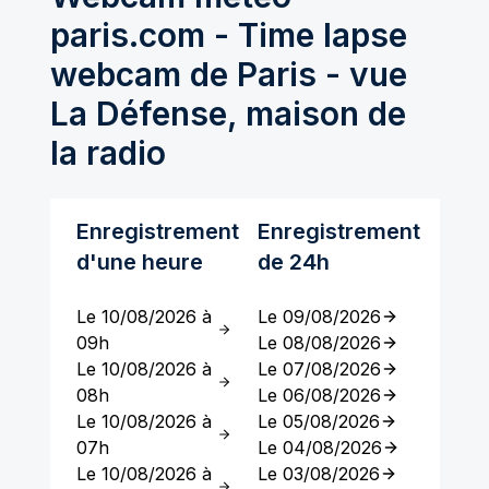
paris.com - Time lapse
webcam de Paris - vue
La Défense, maison de
la radio
Enregistrement
Enregistrement
d'une heure
de 24h
Le 10/08/2026 à
Le 09/08/2026
09h
Le 08/08/2026
Le 10/08/2026 à
Le 07/08/2026
08h
Le 06/08/2026
Le 10/08/2026 à
Le 05/08/2026
07h
Le 04/08/2026
Le 10/08/2026 à
Le 03/08/2026