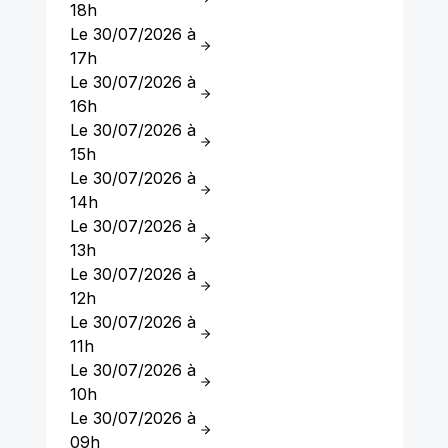
18h
Le 30/07/2026 à
17h
Le 30/07/2026 à
16h
Le 30/07/2026 à
15h
Le 30/07/2026 à
14h
Le 30/07/2026 à
13h
Le 30/07/2026 à
12h
Le 30/07/2026 à
11h
Le 30/07/2026 à
10h
Le 30/07/2026 à
09h