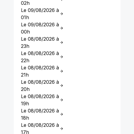
02h
Le 09/08/2026 à
01h
Le 09/08/2026 à
00h
Le 08/08/2026 à
23h
Le 08/08/2026 à
22h
Le 08/08/2026 à
21h
Le 08/08/2026 à
20h
Le 08/08/2026 à
19h
Le 08/08/2026 à
18h
Le 08/08/2026 à
17h