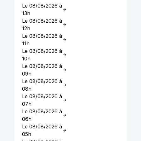
Le 08/08/2026 à
13h
Le 08/08/2026 à
12h
Le 08/08/2026 à
11h
Le 08/08/2026 à
10h
Le 08/08/2026 à
09h
Le 08/08/2026 à
08h
Le 08/08/2026 à
07h
Le 08/08/2026 à
06h
Le 08/08/2026 à
05h