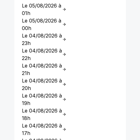
Le 05/08/2026 à
01h
Le 05/08/2026 à
00h
Le 04/08/2026 à
23h
Le 04/08/2026 à
22h
Le 04/08/2026 à
21h
Le 04/08/2026 à
20h
Le 04/08/2026 à
19h
Le 04/08/2026 à
18h
Le 04/08/2026 à
17h