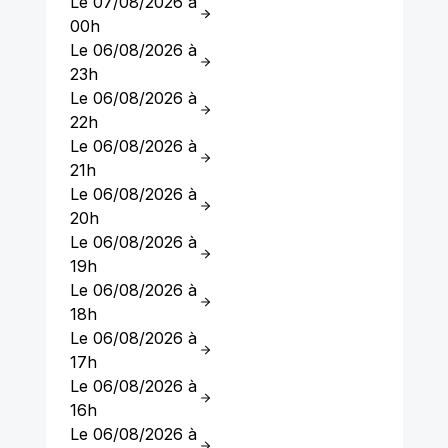
Le 07/08/2026 à
00h
Le 06/08/2026 à
23h
Le 06/08/2026 à
22h
Le 06/08/2026 à
21h
Le 06/08/2026 à
20h
Le 06/08/2026 à
19h
Le 06/08/2026 à
18h
Le 06/08/2026 à
17h
Le 06/08/2026 à
16h
Le 06/08/2026 à