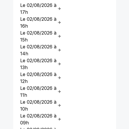
Le 02/08/2026 à
17h
Le 02/08/2026 à
16h
Le 02/08/2026 à
15h
Le 02/08/2026 à
14h
Le 02/08/2026 à
13h
Le 02/08/2026 à
12h
Le 02/08/2026 à
11h
Le 02/08/2026 à
10h
Le 02/08/2026 à
09h