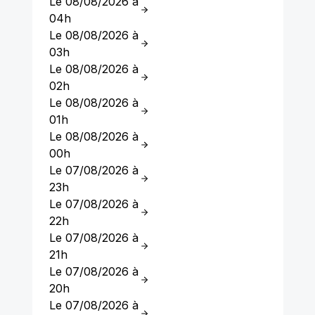
Le 08/08/2026 à
04h
Le 08/08/2026 à
03h
Le 08/08/2026 à
02h
Le 08/08/2026 à
01h
Le 08/08/2026 à
00h
Le 07/08/2026 à
23h
Le 07/08/2026 à
22h
Le 07/08/2026 à
21h
Le 07/08/2026 à
20h
Le 07/08/2026 à