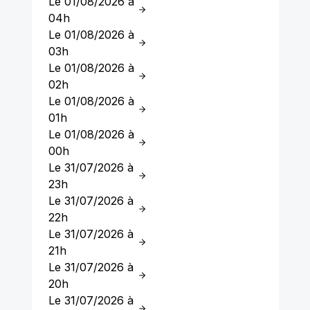
Le 01/08/2026 à
04h
Le 01/08/2026 à
03h
Le 01/08/2026 à
02h
Le 01/08/2026 à
01h
Le 01/08/2026 à
00h
Le 31/07/2026 à
23h
Le 31/07/2026 à
22h
Le 31/07/2026 à
21h
Le 31/07/2026 à
20h
Le 31/07/2026 à