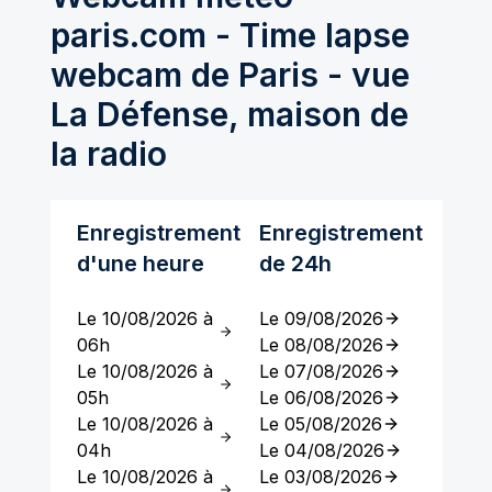
paris.com - Time lapse
webcam de Paris - vue
La Défense, maison de
la radio
Enregistrement
Enregistrement
d'une heure
de 24h
Le 10/08/2026 à
Le 09/08/2026
06h
Le 08/08/2026
Le 10/08/2026 à
Le 07/08/2026
05h
Le 06/08/2026
Le 10/08/2026 à
Le 05/08/2026
04h
Le 04/08/2026
Le 10/08/2026 à
Le 03/08/2026