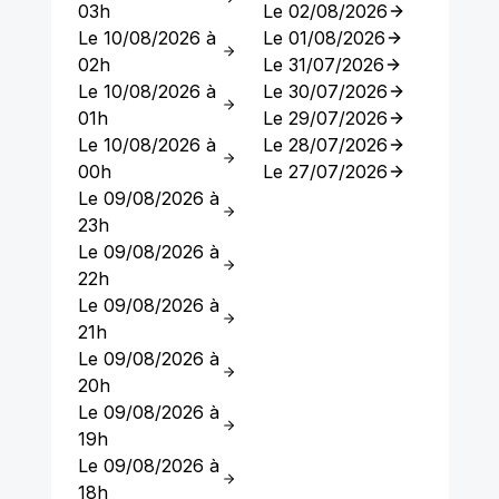
03h
Le 02/08/2026
Le 10/08/2026 à
Le 01/08/2026
02h
Le 31/07/2026
Le 10/08/2026 à
Le 30/07/2026
01h
Le 29/07/2026
Le 10/08/2026 à
Le 28/07/2026
00h
Le 27/07/2026
Le 09/08/2026 à
23h
Le 09/08/2026 à
22h
Le 09/08/2026 à
21h
Le 09/08/2026 à
20h
Le 09/08/2026 à
19h
Le 09/08/2026 à
18h