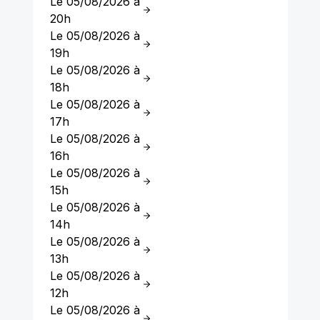
Le 05/08/2026 à
20h
Le 05/08/2026 à
19h
Le 05/08/2026 à
18h
Le 05/08/2026 à
17h
Le 05/08/2026 à
16h
Le 05/08/2026 à
15h
Le 05/08/2026 à
14h
Le 05/08/2026 à
13h
Le 05/08/2026 à
12h
Le 05/08/2026 à