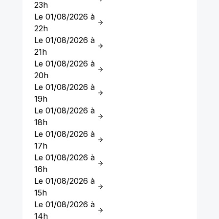
23h
Le 01/08/2026 à
22h
Le 01/08/2026 à
21h
Le 01/08/2026 à
20h
Le 01/08/2026 à
19h
Le 01/08/2026 à
18h
Le 01/08/2026 à
17h
Le 01/08/2026 à
16h
Le 01/08/2026 à
15h
Le 01/08/2026 à
14h