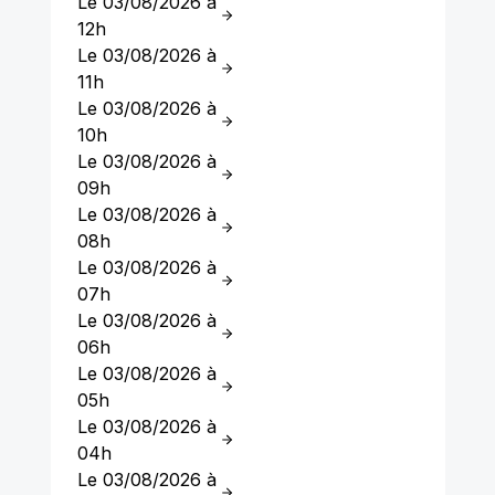
Le 03/08/2026 à
12h
Le 03/08/2026 à
11h
Le 03/08/2026 à
10h
Le 03/08/2026 à
09h
Le 03/08/2026 à
08h
Le 03/08/2026 à
07h
Le 03/08/2026 à
06h
Le 03/08/2026 à
05h
Le 03/08/2026 à
04h
Le 03/08/2026 à