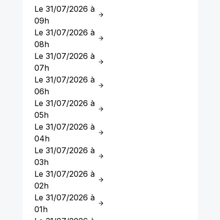
Le 31/07/2026 à
09h
Le 31/07/2026 à
08h
Le 31/07/2026 à
07h
Le 31/07/2026 à
06h
Le 31/07/2026 à
05h
Le 31/07/2026 à
04h
Le 31/07/2026 à
03h
Le 31/07/2026 à
02h
Le 31/07/2026 à
01h