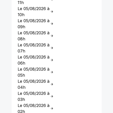
11h
Le 05/08/2026 à
10h
Le 05/08/2026 à
09h
Le 05/08/2026 à
08h
Le 05/08/2026 à
07h
Le 05/08/2026 à
06h
Le 05/08/2026 à
05h
Le 05/08/2026 à
04h
Le 05/08/2026 à
03h
Le 05/08/2026 à
02h