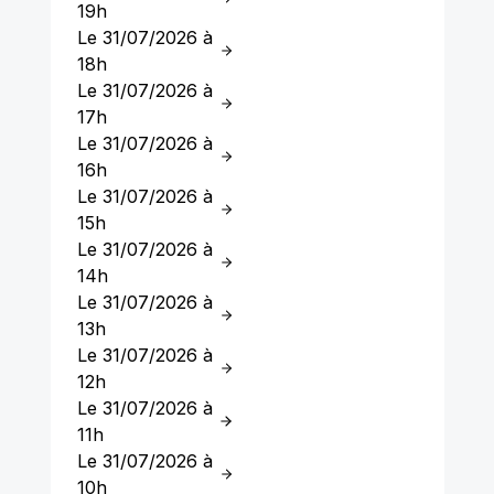
19h
Le 31/07/2026 à
18h
Le 31/07/2026 à
17h
Le 31/07/2026 à
16h
Le 31/07/2026 à
15h
Le 31/07/2026 à
14h
Le 31/07/2026 à
13h
Le 31/07/2026 à
12h
Le 31/07/2026 à
11h
Le 31/07/2026 à
10h