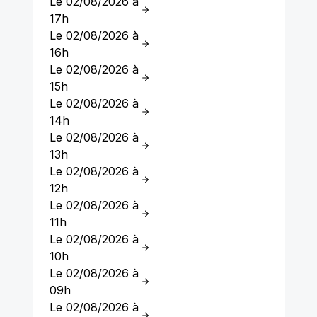
Le 02/08/2026 à
17h
Le 02/08/2026 à
16h
Le 02/08/2026 à
15h
Le 02/08/2026 à
14h
Le 02/08/2026 à
13h
Le 02/08/2026 à
12h
Le 02/08/2026 à
11h
Le 02/08/2026 à
10h
Le 02/08/2026 à
09h
Le 02/08/2026 à