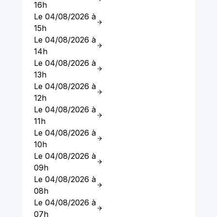
16h
Le 04/08/2026 à
15h
Le 04/08/2026 à
14h
Le 04/08/2026 à
13h
Le 04/08/2026 à
12h
Le 04/08/2026 à
11h
Le 04/08/2026 à
10h
Le 04/08/2026 à
09h
Le 04/08/2026 à
08h
Le 04/08/2026 à
07h