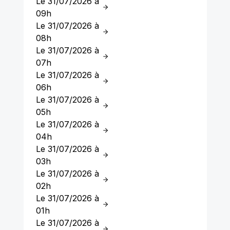
Le 31/07/2026 à
09h
Le 31/07/2026 à
08h
Le 31/07/2026 à
07h
Le 31/07/2026 à
06h
Le 31/07/2026 à
05h
Le 31/07/2026 à
04h
Le 31/07/2026 à
03h
Le 31/07/2026 à
02h
Le 31/07/2026 à
01h
Le 31/07/2026 à