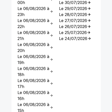
00h
Le 30/07/2026
Le 06/08/2026 à
Le 29/07/2026
23h
Le 28/07/2026
Le 06/08/2026 à
Le 27/07/2026
22h
Le 26/07/2026
Le 06/08/2026 à
Le 25/07/2026
21h
Le 24/07/2026
Le 06/08/2026 à
20h
Le 06/08/2026 à
19h
Le 06/08/2026 à
18h
Le 06/08/2026 à
17h
Le 06/08/2026 à
16h
Le 06/08/2026 à
15h