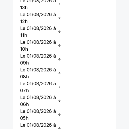
Le 01/08/2026 à
13h
Le 01/08/2026 à
12h
Le 01/08/2026 à
11h
Le 01/08/2026 à
10h
Le 01/08/2026 à
09h
Le 01/08/2026 à
08h
Le 01/08/2026 à
07h
Le 01/08/2026 à
06h
Le 01/08/2026 à
05h
Le 01/08/2026 à