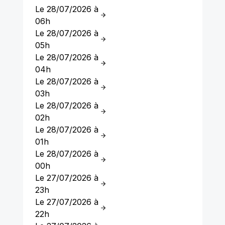
Le 28/07/2026 à
06h
Le 28/07/2026 à
05h
Le 28/07/2026 à
04h
Le 28/07/2026 à
03h
Le 28/07/2026 à
02h
Le 28/07/2026 à
01h
Le 28/07/2026 à
00h
Le 27/07/2026 à
23h
Le 27/07/2026 à
22h