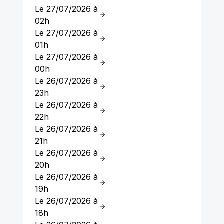
Le 27/07/2026 à
02h
Le 27/07/2026 à
01h
Le 27/07/2026 à
00h
Le 26/07/2026 à
23h
Le 26/07/2026 à
22h
Le 26/07/2026 à
21h
Le 26/07/2026 à
20h
Le 26/07/2026 à
19h
Le 26/07/2026 à
18h