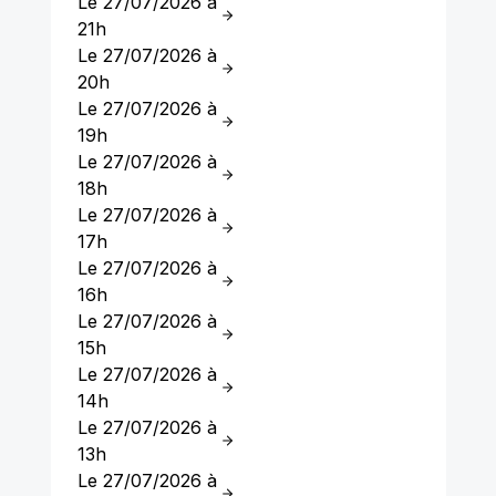
Le 27/07/2026 à
21h
Le 27/07/2026 à
20h
Le 27/07/2026 à
19h
Le 27/07/2026 à
18h
Le 27/07/2026 à
17h
Le 27/07/2026 à
16h
Le 27/07/2026 à
15h
Le 27/07/2026 à
14h
Le 27/07/2026 à
13h
Le 27/07/2026 à