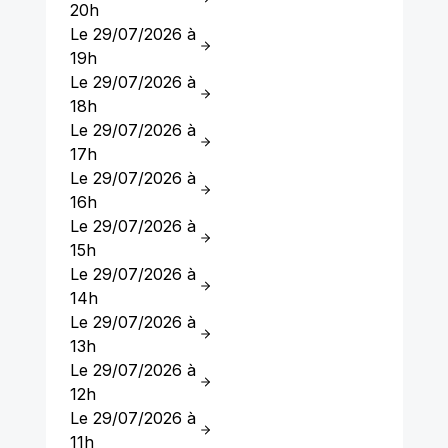
20h
Le 29/07/2026 à
19h
Le 29/07/2026 à
18h
Le 29/07/2026 à
17h
Le 29/07/2026 à
16h
Le 29/07/2026 à
15h
Le 29/07/2026 à
14h
Le 29/07/2026 à
13h
Le 29/07/2026 à
12h
Le 29/07/2026 à
11h