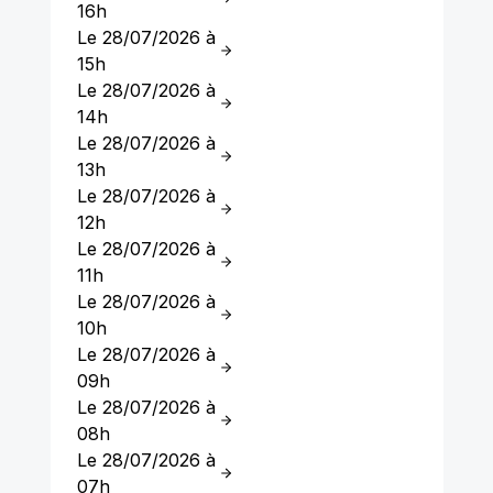
16h
Le 28/07/2026 à
15h
Le 28/07/2026 à
14h
Le 28/07/2026 à
13h
Le 28/07/2026 à
12h
Le 28/07/2026 à
11h
Le 28/07/2026 à
10h
Le 28/07/2026 à
09h
Le 28/07/2026 à
08h
Le 28/07/2026 à
07h