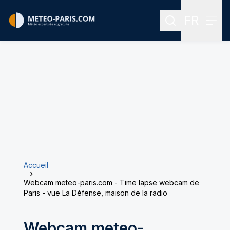
FR
Rechercher
Menu
Menu des
Accueil
Webcam meteo-paris.com - Time lapse webcam de
Paris - vue La Défense, maison de la radio
Webcam meteo-