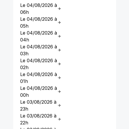
Le 04/08/2026 à
06h
Le 04/08/2026 à
05h
Le 04/08/2026 à
04h
Le 04/08/2026 à
03h
Le 04/08/2026 à
02h
Le 04/08/2026 à
01h
Le 04/08/2026 à
00h
Le 03/08/2026 à
23h
Le 03/08/2026 à
22h