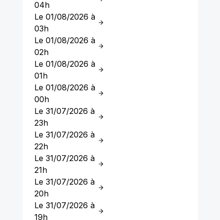
04h
Le 01/08/2026 à
03h
Le 01/08/2026 à
02h
Le 01/08/2026 à
01h
Le 01/08/2026 à
00h
Le 31/07/2026 à
23h
Le 31/07/2026 à
22h
Le 31/07/2026 à
21h
Le 31/07/2026 à
20h
Le 31/07/2026 à
19h