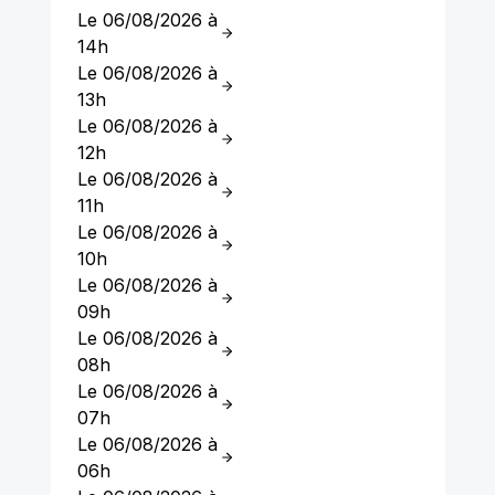
Le 06/08/2026 à
14h
Le 06/08/2026 à
13h
Le 06/08/2026 à
12h
Le 06/08/2026 à
11h
Le 06/08/2026 à
10h
Le 06/08/2026 à
09h
Le 06/08/2026 à
08h
Le 06/08/2026 à
07h
Le 06/08/2026 à
06h