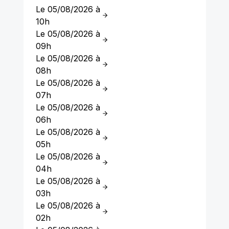
Le 05/08/2026 à
10h
Le 05/08/2026 à
09h
Le 05/08/2026 à
08h
Le 05/08/2026 à
07h
Le 05/08/2026 à
06h
Le 05/08/2026 à
05h
Le 05/08/2026 à
04h
Le 05/08/2026 à
03h
Le 05/08/2026 à
02h