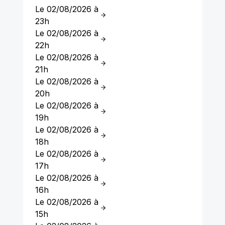
Le 02/08/2026 à
23h
Le 02/08/2026 à
22h
Le 02/08/2026 à
21h
Le 02/08/2026 à
20h
Le 02/08/2026 à
19h
Le 02/08/2026 à
18h
Le 02/08/2026 à
17h
Le 02/08/2026 à
16h
Le 02/08/2026 à
15h