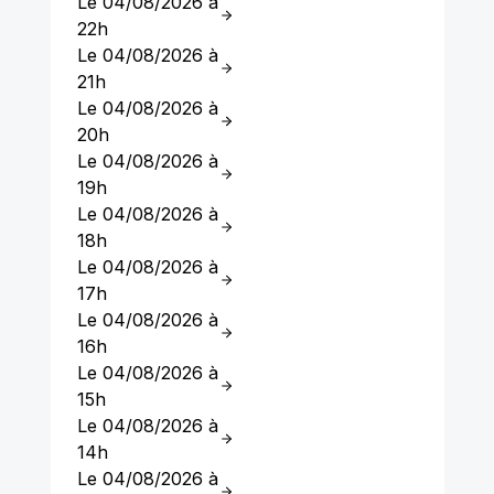
Le 04/08/2026 à
22h
Le 04/08/2026 à
21h
Le 04/08/2026 à
20h
Le 04/08/2026 à
19h
Le 04/08/2026 à
18h
Le 04/08/2026 à
17h
Le 04/08/2026 à
16h
Le 04/08/2026 à
15h
Le 04/08/2026 à
14h
Le 04/08/2026 à