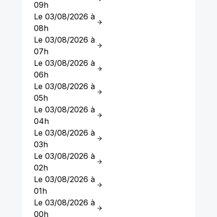
09h
Le 03/08/2026 à
08h
Le 03/08/2026 à
07h
Le 03/08/2026 à
06h
Le 03/08/2026 à
05h
Le 03/08/2026 à
04h
Le 03/08/2026 à
03h
Le 03/08/2026 à
02h
Le 03/08/2026 à
01h
Le 03/08/2026 à
00h