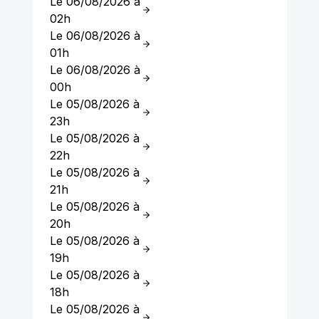
Le 06/08/2026 à
02h
Le 06/08/2026 à
01h
Le 06/08/2026 à
00h
Le 05/08/2026 à
23h
Le 05/08/2026 à
22h
Le 05/08/2026 à
21h
Le 05/08/2026 à
20h
Le 05/08/2026 à
19h
Le 05/08/2026 à
18h
Le 05/08/2026 à