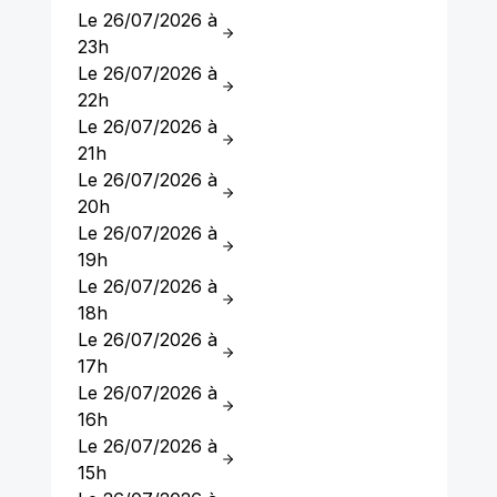
Le 26/07/2026 à
23h
Le 26/07/2026 à
22h
Le 26/07/2026 à
21h
Le 26/07/2026 à
20h
Le 26/07/2026 à
19h
Le 26/07/2026 à
18h
Le 26/07/2026 à
17h
Le 26/07/2026 à
16h
Le 26/07/2026 à
15h