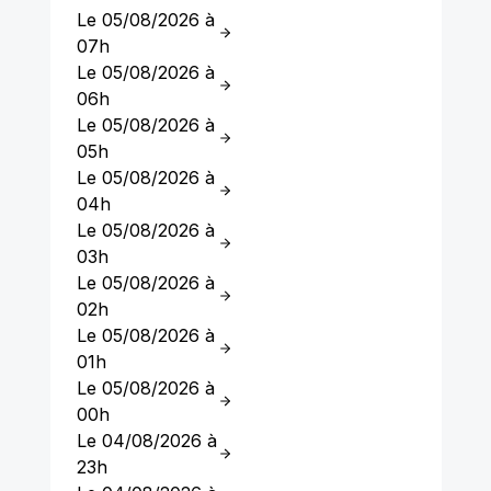
Le 05/08/2026 à
07h
Le 05/08/2026 à
06h
Le 05/08/2026 à
05h
Le 05/08/2026 à
04h
Le 05/08/2026 à
03h
Le 05/08/2026 à
02h
Le 05/08/2026 à
01h
Le 05/08/2026 à
00h
Le 04/08/2026 à
23h