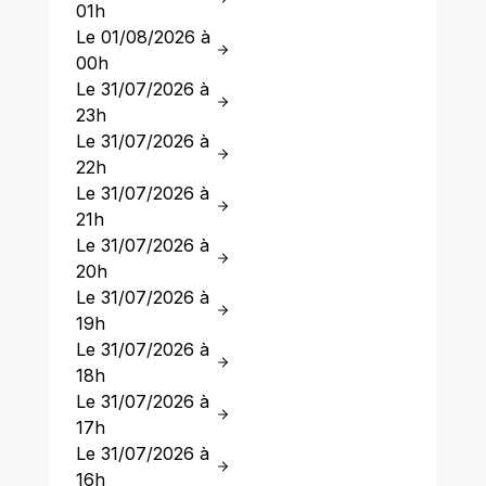
01h
Le 01/08/2026 à
00h
Le 31/07/2026 à
23h
Le 31/07/2026 à
22h
Le 31/07/2026 à
21h
Le 31/07/2026 à
20h
Le 31/07/2026 à
19h
Le 31/07/2026 à
18h
Le 31/07/2026 à
17h
Le 31/07/2026 à
16h