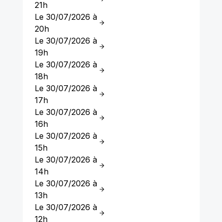
21h
Le 30/07/2026 à
20h
Le 30/07/2026 à
19h
Le 30/07/2026 à
18h
Le 30/07/2026 à
17h
Le 30/07/2026 à
16h
Le 30/07/2026 à
15h
Le 30/07/2026 à
14h
Le 30/07/2026 à
13h
Le 30/07/2026 à
12h