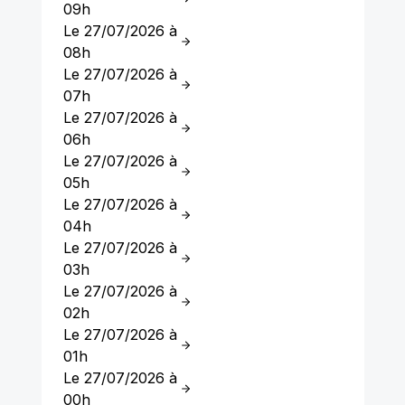
09h
Le 27/07/2026 à
08h
Le 27/07/2026 à
07h
Le 27/07/2026 à
06h
Le 27/07/2026 à
05h
Le 27/07/2026 à
04h
Le 27/07/2026 à
03h
Le 27/07/2026 à
02h
Le 27/07/2026 à
01h
Le 27/07/2026 à
00h